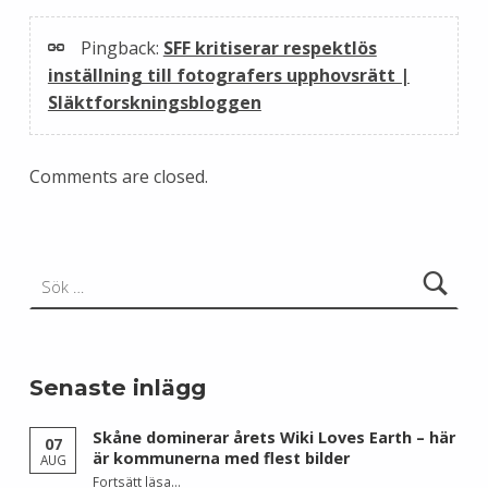
Pingback:
SFF kritiserar respektlös
inställning till fotografers upphovsrätt |
Släktforskningsbloggen
Comments are closed.
Sök efter:
Senaste inlägg
Skåne dominerar årets Wiki Loves Earth – här
07
är kommunerna med flest bilder
AUG
Fortsätt läsa
…
“Skåne dominerar årets Wiki Loves Earth – här är kommunerna med flest bilder”