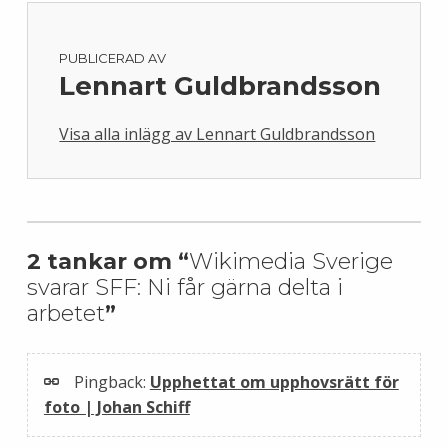
PUBLICERAD AV
Lennart Guldbrandsson
Visa alla inlägg av Lennart Guldbrandsson
Skip back to main navigation
2 tankar om “
Wikimedia Sverige
svarar SFF: Ni får gärna delta i
arbetet
”
Pingback:
Upphettat om upphovsrätt för
foto | Johan Schiff