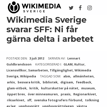
Twitter
Facebook
Instagr
Wikimedia Sverige
VI ARBETAR FÖR FRI KUNSKAP
Wikimedia Sverige
svarar SFF: Ni får
gärna delta i arbetet
POSTADE DEN:
3 juli 2012
SKRIVEN AV:
Lennart
Guldbrandsson
KATEGORISERAD I:
GLAM
,
Kultur
,
Licensvillkor
,
Samarbeten
,
Tillgänglighet
,
Wikimedia
Sverige
,
Wikipedia
TAGGAD SOM:
abm
allmänheten
arkiv
besvara kritik
bibliotek
digisam
feedback
glam-vitbok
kritik
kulturskatter på nätet
museum
öppet brev
över minnesmuren
praxis
Regionarkivet
riksarkivet
sff
svenska fotografers förbund
tolkning
av lag
upphovsrätt
upphovsrättslagen
västra