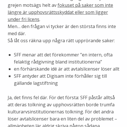
grejen motsägs helt av
fokuset på saker som inte
längre är upphovsrättsskyddat eller som ligger
under fri licens
.
Men… den frågan vi tycker är den största finns inte
med där.
Så låt oss räkna upp några rätt upprörande saker:
SFF menar att det förekommer ”en intern, ofta
felaktig rådgivning bland institutionerna”
en förhärskande idé är att avtalslicenser löser allt
SFF antyder att Digisam inte förhåller sig till
gällande lagstiftning
Ja, det finns fel där. För det första: SFF påstår alltså
att deras tolkning av upphovsrätten borde trumfa
kulturarvsinstitutionernas tolkning. För det andra
löser avtalslicenser bara en liten del av problemet –
allmänheten lär aldrig skriva någon sådana