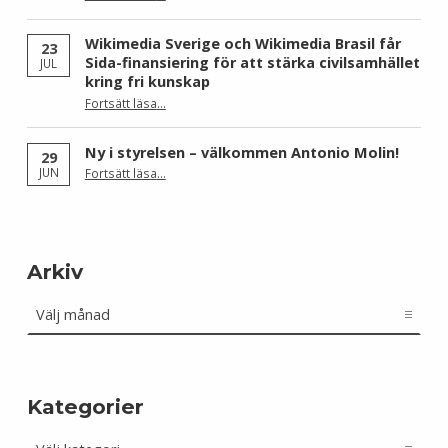
Wikimedia Sverige och Wikimedia Brasil får
23
Sida-finansiering för att stärka civilsamhället
JUL
kring fri kunskap
Fortsätt läsa
…
“Wikimedia Sverige och Wikimedia Brasil får Sida-finansiering för att stärka civilsamhället kring fri kunskap”
Ny i styrelsen – välkommen Antonio Molin!
29
“Ny i styrelsen – välkommen Antonio Molin!”
JUN
Fortsätt läsa
…
Arkiv
Arkiv
Kategorier
Kategorier