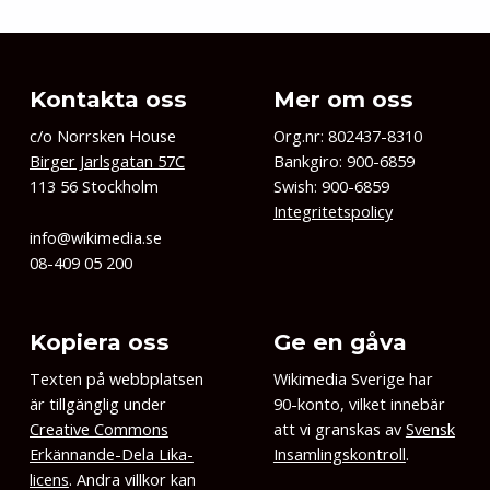
Kontakta oss
Mer om oss
c/o Norrsken House
Org.nr: 802437-8310
Birger Jarlsgatan 57C
Bankgiro: 900-6859
113 56 Stockholm
Swish: 900-6859
Integritetspolicy
info@wikimedia.se
08-409 05 200
Kopiera oss
Ge en gåva
Texten på webbplatsen
Wikimedia Sverige har
är tillgänglig under
90-konto, vilket innebär
Creative Commons
att vi granskas av
Svensk
Erkännande-Dela Lika-
Insamlingskontroll
.
licens
. Andra villkor kan