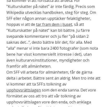
Så kommer vi att fortsätta att arbeta. För
”Kulturskatter på nätet” är inte färdig. Precis som
Wikipedia utvecklas handboken, steg för steg. Om
SFF eller någon annan upptäcker felaktigheter,
hoppas vi att de
tar fram dem i ljuset
, så att
”Kulturskatter på nätet” kan bli bättre. Ju färre
svepande kommentarer och ju fler ”på sidan 2
saknas det…”, desto bättre blir det, för alla. Med
”alla” menar vi inte bara 2400 fotografer (som nota
bene har visst kommersiellt intresse i det), utan
även kulturarvsinstitutioner, myndigheter och
framför allt allmänheten.
Om SFF vill arbeta för allmänheten, får de gärna
delta i arbetet. Bättre sent än aldrig. Men tro inte att
vi kommer att ta SFF:s tolkning av
upphovsrättslagen
som den enda sanna. Det vore
förmätet av oss att tro att vår tolkning av
upphovsrättslagen vore den enda, och anklaga