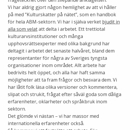
frågetecknet över den svepande anklagelsen.
Vi har aldrig gjort någon hemlighet av att vi håller
på med ”Kulturskatter på nätet”, som en handbok
för hela ABM-sektorn. Vi har i själva verket
bjudit in
alla som velat
att delta i arbetet. Ett trettiotal
kulturarvsinstitutioner och många
upphovsrättsexperter med olika bakgrund har
deltagit i arbetet det senaste halvåret, bland dem
representanter för några av Sveriges tyngsta
organisationer inom området. Allt arbete har
bedrivits helt öppet, och alla har haft samma
möjligheter att ta fram frågor och besvara dem. Vi
har låtit folk läsa olika versioner och kommentera,
slipat och strukit, frågat efter såväl goda som dåliga
erfarenheter, oklarheter och språkbruk inom
sektorn.
Det glömde vi nästan – vi har massor med
internationella erfarenheter också.