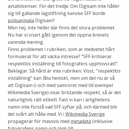
avtalslicenser. För det tredje: Om Digisam inte håller
sig till gällande lagstiftning kanske SFF borde
polisanmäla
Digisam?
Men nej, inte heller där finns det stora problemet.
Nu har vi snart gått igenom det öppna brevets
varenda mening.
Finns problemet i rubriken, som är medvetet hårt
formulerat för att väcka intresse? ”SFF kritiserar
respektlös inställning till fotografers upphovsrätt”.
Beklagar. Så hård är inte rubriken. Visst, ”respektlös
inställning” kan låta hemskt, men om det nu är så
att Digisam (i och med samröret med till exempel
Wikimedia Sverige) visar bristande respekt, så är det
naturligtvis rätt etikett. Fast vi kan i ärlighetens
namn inte förstå vad SFF syftar på, och därmed blir
det svårt att hålla med. Vi i
Wikimedia Sverige
propagerar för massvis med
metadata
(inklusive
fotografens namn och länk till