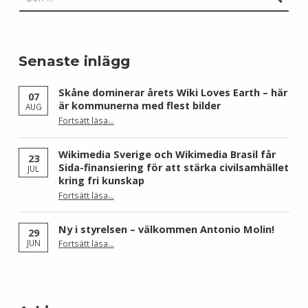
Senaste inlägg
Skåne dominerar årets Wiki Loves Earth – här
07
är kommunerna med flest bilder
AUG
Fortsätt läsa
…
“Skåne dominerar årets Wiki Loves Earth – här är kommunerna med flest bilder”
Wikimedia Sverige och Wikimedia Brasil får
23
Sida-finansiering för att stärka civilsamhället
JUL
kring fri kunskap
Fortsätt läsa
…
“Wikimedia Sverige och Wikimedia Brasil får Sida-finansiering för att stärka civilsamhället kring fri kunskap”
Ny i styrelsen – välkommen Antonio Molin!
29
“Ny i styrelsen – välkommen Antonio Molin!”
JUN
Fortsätt läsa
…