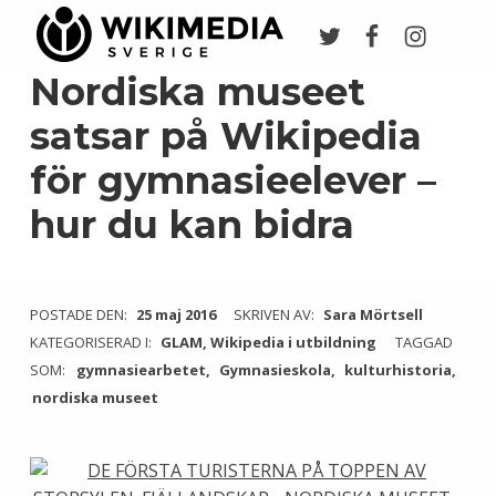
Twitter
Facebook
Instagr
Wikimedia Sverige
VI ARBETAR FÖR FRI KUNSKAP
Nordiska museet
satsar på Wikipedia
för gymnasieelever –
hur du kan bidra
POSTADE DEN:
25 maj 2016
SKRIVEN AV:
Sara Mörtsell
KATEGORISERAD I:
GLAM
,
Wikipedia i utbildning
TAGGAD
SOM:
gymnasiearbetet
Gymnasieskola
kulturhistoria
nordiska museet