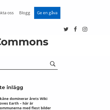
kta oss
Blogg
Ge en gåva
Twitter
Facebook
Instagram
 Commons
te inlägg
kåne dominerar årets Wiki
oves Earth – här är
ommunerna med flest bilder