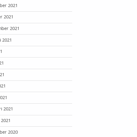
ber 2021
r 2021
mber 2021
i 2021
21
21
21
021
2021
ri 2021
i 2021
ber 2020