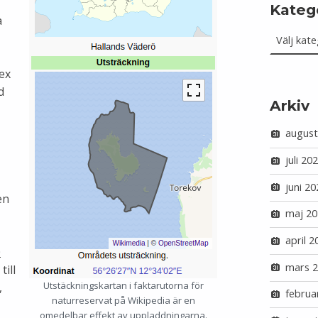
Kateg
a
Kategorie
tex
d
Arkiv
august
juli 20
juni 20
en
maj 20
april 2
0
mars 
till
Utstäckningskartan i faktarutorna för
,
februa
naturreservat på Wikipedia är en
omedelbar effekt av uppladdningarna.