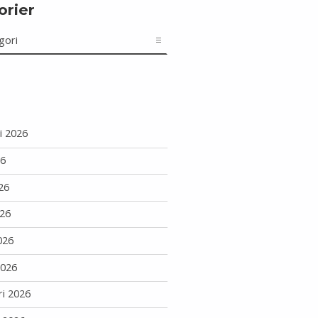
orier
r
i 2026
26
26
26
026
2026
ri 2026