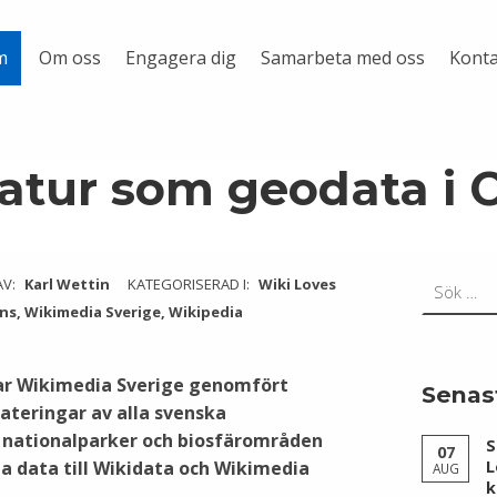
Om oss
Engagera dig
Samarbeta med oss
Konta
m
atur som geodata i
Sök efter:
AV:
Karl Wettin
KATEGORISERAD I:
Wiki Loves
ns
,
Wikimedia Sverige
,
Wikipedia
har Wikimedia Sverige genomfört
Senas
teringar av alla svenska
 nationalparker och biosfärområden
S
07
a data till Wikidata och Wikimedia
L
AUG
k