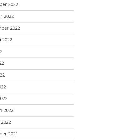
ber 2022
r 2022
mber 2022
i 2022
22
22
22
022
2022
ri 2022
i 2022
ber 2021