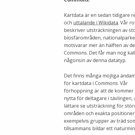
Kartdata är en sedan tidigare r
och
uttalande i Wikidata
. Vår r
beskriver utsträckningen av sto
biosfärområden, nationalparke
motsvarar mer än hälften av d
Commons. Det får man nog kall
någonsin av denna datatyp.
Det finns många möjliga ändam
för kartdata i Commons. Vår
förhoppning är att de kommer t
nytta för deltagare i tävlingen, 
lättare se utsträckning för stör
områden och exakta positioner t
exempelvis grupper av träd so
tillsammans bildar ett naturmin