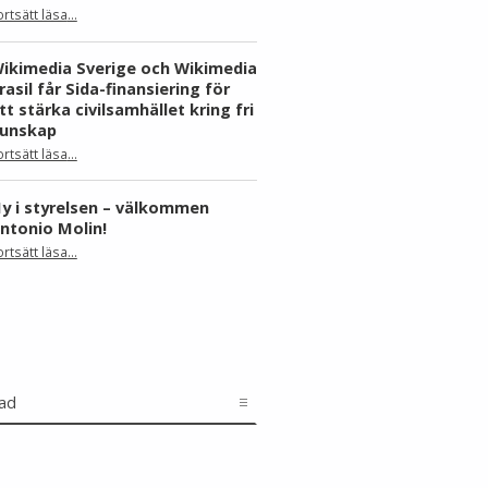
ortsätt läsa
…
“Skåne dominerar årets Wiki Loves Earth – här är kommunerna med flest bilder”
ikimedia Sverige och Wikimedia
rasil får Sida-finansiering för
tt stärka civilsamhället kring fri
unskap
ortsätt läsa
…
“Wikimedia Sverige och Wikimedia Brasil får Sida-finansiering för att stärka civilsamhället kring fri kunskap”
y i styrelsen – välkommen
ntonio Molin!
“Ny i styrelsen – välkommen Antonio Molin!”
ortsätt läsa
…