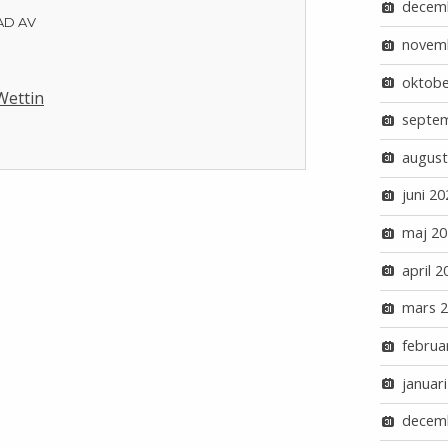
decem
AD AV
novem
oktobe
 Wettin
septe
august
juni 20
maj 20
april 2
mars 
februa
januar
decem