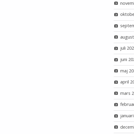
novem
oktobe
septe
august
juli 20
juni 20
maj 20
april 2
mars 
februa
januar
decem