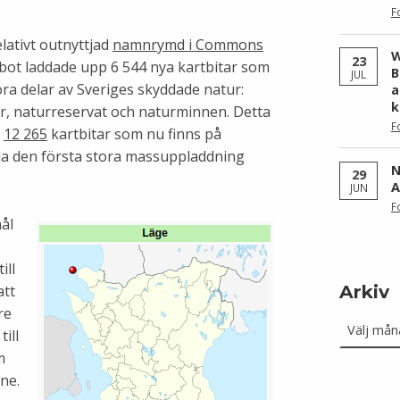
F
elativt outnyttjad
namnrymd i Commons
W
23
obot laddade upp 6 544 nya kartbitar som
B
JUL
ra delar av Sveriges skyddade natur:
a
k
r, naturreservat och naturminnen. Detta
F
e
12 265
kartbitar som nu finns på
a den första stora massuppladdning
N
29
A
JUN
F
ål
ill
Arkiv
att
Arkiv
re
ill
m
ne.