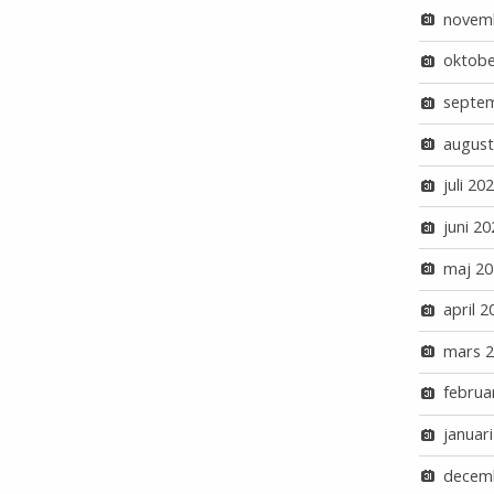
novem
oktobe
septe
august
juli 20
juni 20
maj 20
april 2
mars 
februa
januar
decem