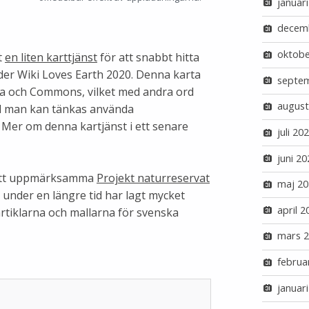
januar
decem
oktobe
t
en liten karttjänst
för att snabbt hitta
nder Wiki Loves Earth 2020. Denna karta
septe
ata och Commons, vilket med andra ord
august
vad man kan tänkas använda
l. Mer om denna kartjänst i ett senare
juli 20
juni 20
å att uppmärksamma
Projekt naturreservat
maj 20
nder en längre tid har lagt mycket
april 2
rtiklarna och mallarna för svenska
mars 
februa
januar