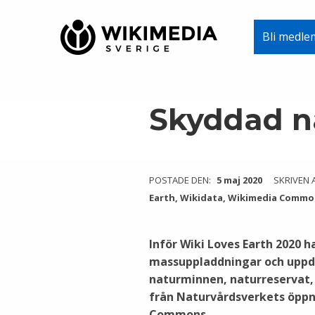
Wikimedia Sverige
Bli medle
VI ARBETAR FÖR FRI KUNSKAP
Skip to main navigation
Skip to main content
Skip to footer
Skyddad n
POSTADE DEN:
5 maj 2020
SKRIVEN 
Earth
,
Wikidata
,
Wikimedia Commo
Inför Wiki Loves Earth 2020 
massuppladdningar och uppda
naturminnen, naturreservat,
från Naturvårdsverkets öppn
Commons.