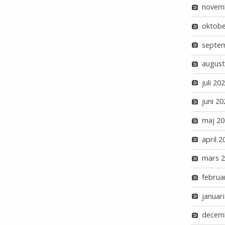
novem
oktobe
septe
august
juli 20
juni 20
maj 20
april 2
mars 
februa
januar
decem