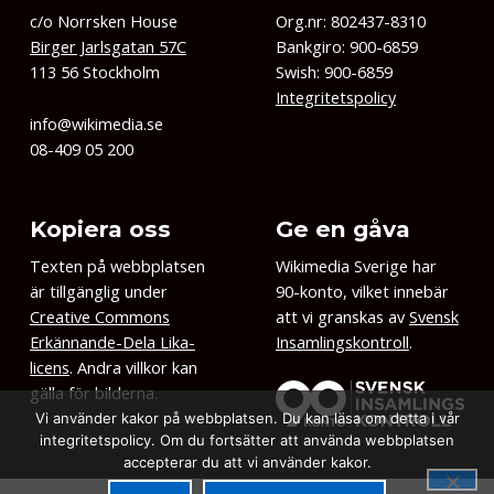
c/o Norrsken House
Org.nr: 802437-8310
Birger Jarlsgatan 57C
Bankgiro: 900-6859
113 56 Stockholm
Swish: 900-6859
Integritetspolicy
info@wikimedia.se
08-409 05 200
Kopiera oss
Ge en gåva
Texten på webbplatsen
Wikimedia Sverige har
är tillgänglig under
90-konto, vilket innebär
Creative Commons
att vi granskas av
Svensk
Erkännande-Dela Lika-
Insamlingskontroll
.
licens
. Andra villkor kan
gälla för bilderna.
Vi använder kakor på webbplatsen. Du kan läsa om detta i vår
integritetspolicy. Om du fortsätter att använda webbplatsen
accepterar du att vi använder kakor.