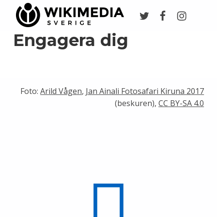
Twitter
Facebook
Instagr
Wikimedia Sverige
VI ARBETAR FÖR FRI KUNSKAP
Engagera dig
Foto:
Arild Vågen
,
Jan Ainali Fotosafari Kiruna 2017
(beskuren),
CC BY-SA 4.0