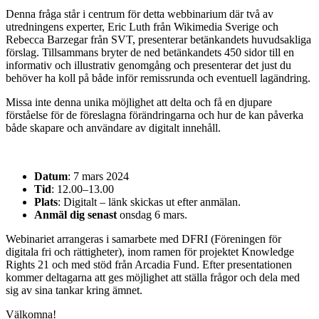
Denna fråga står i centrum för detta webbinarium där två av
utredningens experter, Eric Luth från Wikimedia Sverige och
Rebecca Barzegar från SVT, presenterar betänkandets huvudsakliga
förslag. Tillsammans bryter de ned betänkandets 450 sidor till en
informativ och illustrativ genomgång och presenterar det just du
behöver ha koll på både inför remissrunda och eventuell lagändring.
Missa inte denna unika möjlighet att delta och få en djupare
förståelse för de föreslagna förändringarna och hur de kan påverka
både skapare och användare av digitalt innehåll.
Datum
: 7 mars 2024
Tid
: 12.00–13.00
Plats
: Digitalt – länk skickas ut efter anmälan.
Anmäl dig senast
onsdag 6 mars.
Webinariet arrangeras i samarbete med DFRI (Föreningen för
digitala fri och rättigheter), inom ramen för projektet Knowledge
Rights 21 och med stöd från Arcadia Fund. Efter presentationen
kommer deltagarna att ges möjlighet att ställa frågor och dela med
sig av sina tankar kring ämnet.
Välkomna!