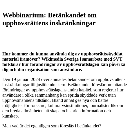
Webbinarium: Betänkandet om
upphovsrättens inskränkningar
Hur kommer du kunna använda dig av upphovsrättsskyddat
material framöver? Wikimedia Sverige i samarbete med SVT
förklarar hur förändringar av upphovsrättslagen kan påverka
dig och din organisation som användare.
Den 19 januari 2024 överlämnades betänkandet om upphovsrättens
inskränkningar till justitieministern. Betänkandet föreslår omfattande
förändringar av upphovsrättslagens andra kapitel, som reglerar hur
användare i olika sammanhang kan sprida skyddade verk utan
upphovsmannens tillstånd. Bland annat ges nya och bättre
möjligheter för forskare, kulturarvsinstitutioner, journalister liksom
den breda allmänheten att skapa och sprida information och
kunskap.
Men vad är det egentligen som föreslås i betänkandet?