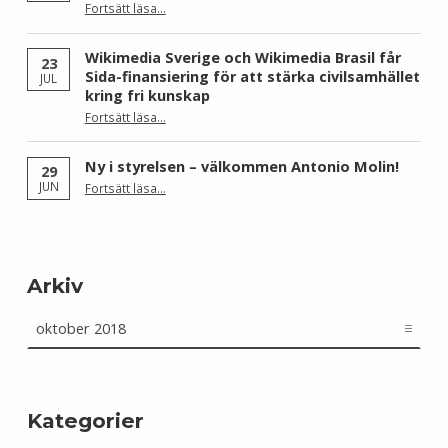
Fortsätt läsa
…
“Skåne dominerar årets Wiki Loves Earth – här är kommunerna med flest bilder”
Wikimedia Sverige och Wikimedia Brasil får
23
Sida-finansiering för att stärka civilsamhället
JUL
kring fri kunskap
Fortsätt läsa
…
“Wikimedia Sverige och Wikimedia Brasil får Sida-finansiering för att stärka civilsamhället kring fri kunskap”
Ny i styrelsen – välkommen Antonio Molin!
29
“Ny i styrelsen – välkommen Antonio Molin!”
JUN
Fortsätt läsa
…
Arkiv
Arkiv
Kategorier
Kategorier