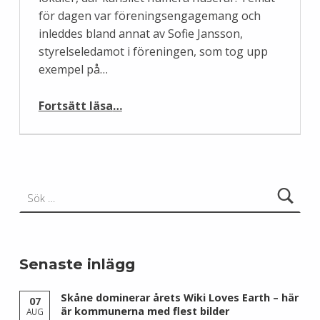
för dagen var föreningsengagemang och
inleddes bland annat av Sofie Jansson,
styrelseledamot i föreningen, som tog upp
exempel på…
“Wikimedias medlemsmöte med fokus på engagemang”
Fortsätt läsa
…
Sök efter:
Senaste inlägg
Skåne dominerar årets Wiki Loves Earth – här
07
är kommunerna med flest bilder
AUG