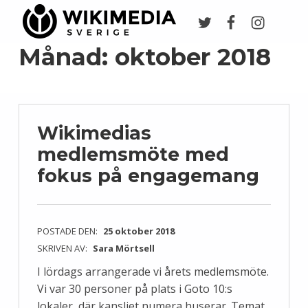
Twitter
Facebook
Instagr
Wikimedia Sverige
VI ARBETAR FÖR FRI KUNSKAP
Månad:
oktober 2018
Wikimedias
medlemsmöte med
fokus på engagemang
POSTADE DEN:
25 oktober 2018
SKRIVEN AV:
Sara Mörtsell
I lördags arrangerade vi årets medlemsmöte.
Vi var 30 personer på plats i Goto 10:s
lokaler, där kansliet numera huserar. Temat