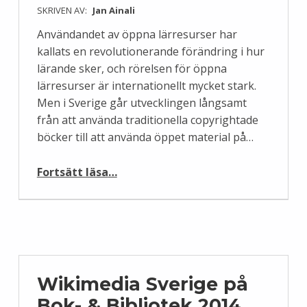
SKRIVEN AV:
Jan Ainali
Användandet av öppna lärresurser har
kallats en revolutionerande förändring i hur
lärande sker, och rörelsen för öppna
lärresurser är internationellt mycket stark.
Men i Sverige går utvecklingen långsamt
från att använda traditionella copyrightade
böcker till att använda öppet material på…
“Wikimedia Sverige jobbar för öppna lärresurser i skolan”
Fortsätt läsa
…
Wikimedia Sverige på
Bok- & Bibliotek 2014