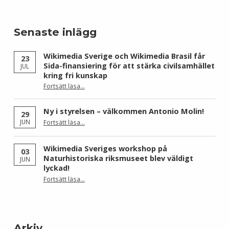
Senaste inlägg
Wikimedia Sverige och Wikimedia Brasil får
23
Sida-finansiering för att stärka civilsamhället
JUL
kring fri kunskap
Fortsätt läsa
…
“Wikimedia Sverige och Wikimedia Brasil får Sida-finansiering för att stärka civilsamhället kring fri kunskap”
Ny i styrelsen – välkommen Antonio Molin!
29
“Ny i styrelsen – välkommen Antonio Molin!”
JUN
Fortsätt läsa
…
Wikimedia Sveriges workshop på
03
Naturhistoriska riksmuseet blev väldigt
JUN
lyckad!
“Wikimedia Sveriges workshop på Naturhistoriska riksmuseet blev väldigt lyckad!”
Fortsätt läsa
…
Arkiv