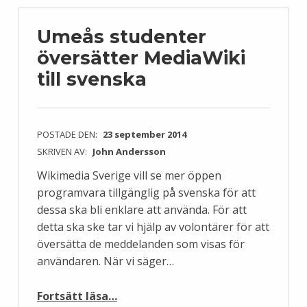
Umeås studenter
översätter MediaWiki
till svenska
POSTADE DEN:
23 september 2014
SKRIVEN AV:
John Andersson
Wikimedia Sverige vill se mer öppen
programvara tillgänglig på svenska för att
dessa ska bli enklare att använda. För att
detta ska ske tar vi hjälp av volontärer för att
översätta de meddelanden som visas för
användaren. När vi säger…
“Umeås studenter översätter MediaWiki till svenska”
Fortsätt läsa
…