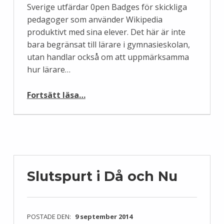
Sverige utfärdar 0pen Badges för skickliga
pedagoger som använder Wikipedia
produktivt med sina elever. Det här är inte
bara begränsat till lärare i gymnasieskolan,
utan handlar också om att uppmärksamma
hur lärare…
“En titt på Wikimini: språk, ämneskunskaper och digitala färdigheter”
Fortsätt läsa
…
Slutspurt i Då och Nu
POSTADE DEN:
9 september 2014