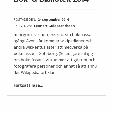
POSTADE DEN:
24 september 2014
SKRIVEN AV:
Lennart Guldbrandsson
Imorgon drar nordens största bokmässa
igång! Även i år kommer wikipedianer och
andra wiki-entusiaster att medverka på
bokmässan i Göteborg. (Se tidigare inlägg
om bokmässan.) Vi kommer att gå runt och
fotografera personer och annat så att ännu
fler Wikipedia-artiklar…
“Wikimedia Sverige på Bok- & Bibliotek 2014”
Fortsätt läsa
…