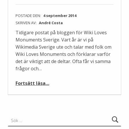
POSTADE DEN:
4 september 2014
SKRIVEN AV:
André Costa
Tidigare postat på bloggen för Wiki Loves
Monuments Sverige. Vart år är vi på
Wikimedia Sverige ute och talar med folk om
Wiki Loves Monuments och förklarar varför
det är viktigt att de deltar. Ofta får vi samma
frågor och…
“Varför behövs just dina bilder i Wiki Loves Monuments?”
Fortsätt läsa
…
Sök efter: