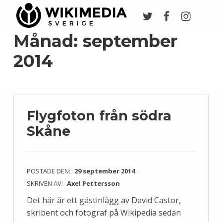
Twitter
Facebook
Instagr
Wikimedia Sverige
VI ARBETAR FÖR FRI KUNSKAP
Månad:
september
2014
Flygfoton från södra
Skåne
POSTADE DEN:
29 september 2014
SKRIVEN AV:
Axel Pettersson
Det här är ett gästinlägg av David Castor,
skribent och fotograf på Wikipedia sedan