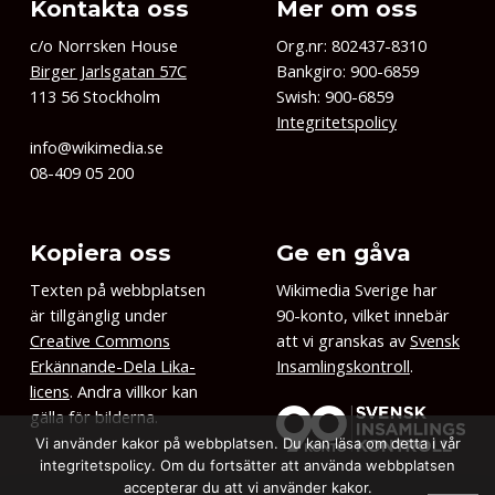
Kontakta oss
Mer om oss
c/o Norrsken House
Org.nr: 802437-8310
Birger Jarlsgatan 57C
Bankgiro: 900-6859
113 56 Stockholm
Swish: 900-6859
Integritetspolicy
info@wikimedia.se
08-409 05 200
Kopiera oss
Ge en gåva
Texten på webbplatsen
Wikimedia Sverige har
är tillgänglig under
90-konto, vilket innebär
Creative Commons
att vi granskas av
Svensk
Erkännande-Dela Lika-
Insamlingskontroll
.
licens
. Andra villkor kan
gälla för bilderna.
Vi använder kakor på webbplatsen. Du kan läsa om detta i vår
integritetspolicy. Om du fortsätter att använda webbplatsen
accepterar du att vi använder kakor.