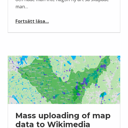
man…
“Taggad för #1Lib1Ref”
Fortsätt läsa
…
Mass uploading of map
data to Wikimedia