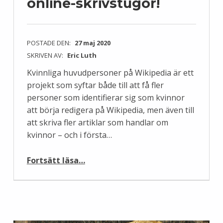
online-skrivstugor!
POSTADE DEN:
27 maj 2020
SKRIVEN AV:
Eric Luth
Kvinnliga huvudpersoner på Wikipedia är ett
projekt som syftar både till att få fler
personer som identifierar sig som kvinnor
att börja redigera på Wikipedia, men även till
att skriva fler artiklar som handlar om
kvinnor – och i första…
“Projektet Kvinnliga huvudpersoner på Wikipedia bjuder in till online-skrivstugor!”
Fortsätt läsa
…