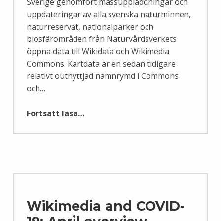
Sverige genomfört massuppladdningar och
uppdateringar av alla svenska naturminnen,
naturreservat, nationalparker och
biosfärområden från Naturvårdsverkets
öppna data till Wikidata och Wikimedia
Commons. Kartdata är en sedan tidigare
relativt outnyttjad namnrymd i Commons
och…
“Skyddad natur som geodata i Commons”
Fortsätt läsa
…
Wikimedia and COVID-