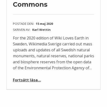
Commons
POSTADE DEN:
15 maj 2020
SKRIVEN AV:
Karl Wettin
For the 2020 edition of Wiki Loves Earth in
Sweden, Wikimedia Sverige carried out mass
uploads and updates of all Swedish natural
monuments, natural reserves, national parks
and biosphere reserves from the open data
of the Environmental Protection Agency of…
“Mass uploading of map data to Wikimedia Commons”
Fortsätt läsa
…