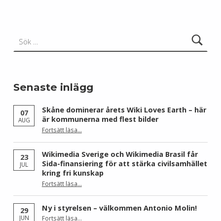
Sök efter:
Senaste inlägg
Skåne dominerar årets Wiki Loves Earth – här
07
är kommunerna med flest bilder
AUG
Fortsätt läsa
…
“Skåne dominerar årets Wiki Loves Earth – här är kommunerna med flest bilder”
Wikimedia Sverige och Wikimedia Brasil får
23
Sida-finansiering för att stärka civilsamhället
JUL
kring fri kunskap
Fortsätt läsa
…
“Wikimedia Sverige och Wikimedia Brasil får Sida-finansiering för att stärka civilsamhället kring fri kunskap”
Ny i styrelsen – välkommen Antonio Molin!
29
“Ny i styrelsen – välkommen Antonio Molin!”
JUN
Fortsätt läsa
…