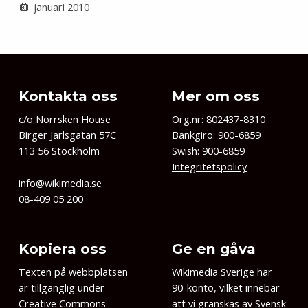
januari 2010
Kontakta oss
Mer om oss
c/o Norrsken House
Org.nr: 802437-8310
Birger Jarlsgatan 57C
Bankgiro: 900-6859
113 56 Stockholm
Swish: 900-6859
Integritetspolicy
info@wikimedia.se
08-409 05 200
Kopiera oss
Ge en gåva
Texten på webbplatsen
Wikimedia Sverige har
är tillgänglig under
90-konto, vilket innebär
Creative Commons
att vi granskas av
Svensk