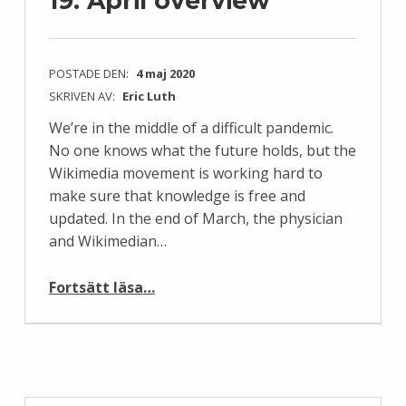
19: April overview
POSTADE DEN:
4 maj 2020
SKRIVEN AV:
Eric Luth
We’re in the middle of a difficult pandemic.
No one knows what the future holds, but the
Wikimedia movement is working hard to
make sure that knowledge is free and
updated. In the end of March, the physician
and Wikimedian…
“Wikimedia and COVID-19: April overview”
Fortsätt läsa
…