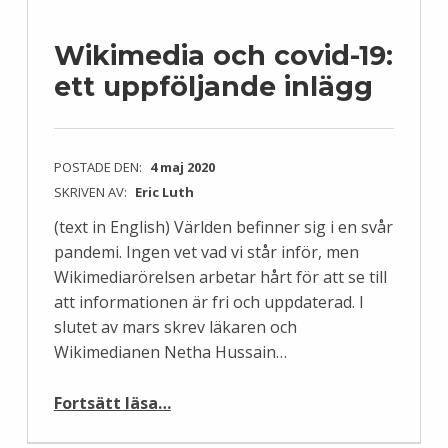
Wikimedia och covid-19:
ett uppföljande inlägg
POSTADE DEN:
4 maj 2020
SKRIVEN AV:
Eric Luth
(text in English) Världen befinner sig i en svår
pandemi. Ingen vet vad vi står inför, men
Wikimediarörelsen arbetar hårt för att se till
att informationen är fri och uppdaterad. I
slutet av mars skrev läkaren och
Wikimedianen Netha Hussain…
“Wikimedia och covid-19: ett uppföljande inlägg”
Fortsätt läsa
…