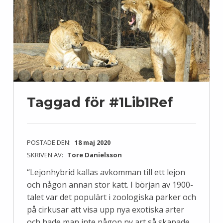
Taggad för #1Lib1Ref
POSTADE DEN:
18 maj 2020
SKRIVEN AV:
Tore Danielsson
“Lejonhybrid kallas avkomman till ett lejon
och någon annan stor katt. I början av 1900-
talet var det populärt i zoologiska parker och
på cirkusar att visa upp nya exotiska arter
och hade man inte någon ny art så skapade