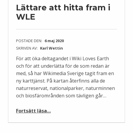
Lättare att hitta fram i
WLE
POSTADE DEN:
6 maj 2020
SKRIVEN AV:
Karl Wettin
För att öka deltagandet i Wiki Loves Earth
och för att underlätta för de som redan är
med, så har Wikimedia Sverige tagit fram en
ny karttjänst. På kartan återfinns alla de
naturreservat, nationalparker, naturminnen
och biosfärområnden som tävligen går…
“Lättare att hitta fram i WLE”
Fortsätt läsa
…