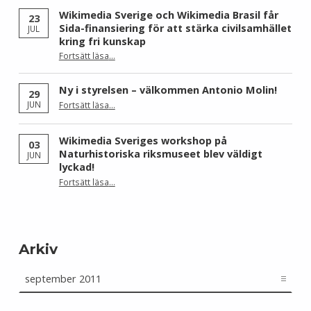
Wikimedia Sverige och Wikimedia Brasil får
23
Sida-finansiering för att stärka civilsamhället
JUL
kring fri kunskap
Fortsätt läsa
…
“Wikimedia Sverige och Wikimedia Brasil får Sida-finansiering för att stärka civilsamhället kring fri kunskap”
Ny i styrelsen – välkommen Antonio Molin!
29
“Ny i styrelsen – välkommen Antonio Molin!”
JUN
Fortsätt läsa
…
Wikimedia Sveriges workshop på
03
Naturhistoriska riksmuseet blev väldigt
JUN
lyckad!
“Wikimedia Sveriges workshop på Naturhistoriska riksmuseet blev väldigt lyckad!”
Fortsätt läsa
…
Arkiv
Arkiv