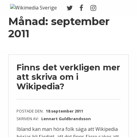
Twitter
Facebook
Instagram
Wikimedia Sverige
VI ARBETAR FÖR FRI KUNSKAP
Månad:
september
2011
Finns det verkligen mer
att skriva om i
Wikipedia?
POSTADE DEN:
18 september 2011
SKRIVEN AV:
Lennart Guldbrandsson
Ibland kan man höra folk säga att Wikipedia
börjar bli färdigt, att det finns färre saker att