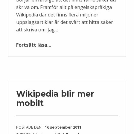
skriva om. Framför allt på engelskspråkiga
Wikipedia där det finns flera miljoner
uppslagsartiklar är det svårt att hitta saker
att skriva om. Jag…
“Finns det verkligen mer att skriva om i Wikipedia?”
Fortsätt läsa
…
Wikipedia blir mer
mobilt
POSTADE DEN:
16 september 2011