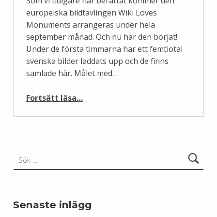
Som vi tidigare har berättat kommer den
europeiska bildtävlingen Wiki Loves
Monuments arrangeras under hela
september månad. Och nu har den börjat!
Under de första timmarna har ett femtiotal
svenska bilder laddats upp och de finns
samlade här. Målet med…
“Wiki Loves Monuments har startat!”
Fortsätt läsa
…
Sök efter:
Senaste inlägg