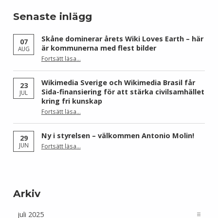
Senaste inlägg
Skåne dominerar årets Wiki Loves Earth – här
07
är kommunerna med flest bilder
AUG
Fortsätt läsa
…
“Skåne dominerar årets Wiki Loves Earth – här är kommunerna med flest bilder”
Wikimedia Sverige och Wikimedia Brasil får
23
Sida-finansiering för att stärka civilsamhället
JUL
kring fri kunskap
Fortsätt läsa
…
“Wikimedia Sverige och Wikimedia Brasil får Sida-finansiering för att stärka civilsamhället kring fri kunskap”
Ny i styrelsen – välkommen Antonio Molin!
29
“Ny i styrelsen – välkommen Antonio Molin!”
JUN
Fortsätt läsa
…
Arkiv
Arkiv