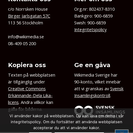
c/o Norrsken House
Org.nr: 802437-8310
Birger Jarlsgatan 57C
Bankgiro: 900-6859
113 56 Stockholm
Swish: 900-6859
Integritetspolicy
info@wikimedia.se
08-409 05 200
Kopiera oss
Ge en gåva
Texten på webbplatsen
Wikimedia Sverige har
är tillgänglig under
90-konto, vilket innebär
Creative Commons
att vi granskas av
Svensk
Erkännande-Dela Lika-
Insamlingskontroll
.
licens
. Andra villkor kan
gälla för bilderna.
Vi använder kakor på webbplatsen. Du kan läsa om detta i vår
integritetspolicy. Om du fortsätter att använda webbplatsen
accepterar du att vi använder kakor.