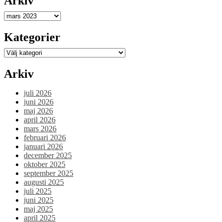
Arkiv
på
Naturhistoriska
Arkiv
riksmuseet
blev
Kategorier
väldigt
lyckad!”
Kategorier
Arkiv
juli 2026
juni 2026
maj 2026
april 2026
mars 2026
februari 2026
januari 2026
december 2025
oktober 2025
september 2025
augusti 2025
juli 2025
juni 2025
maj 2025
april 2025