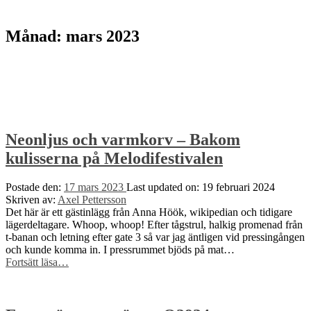
to
top
↑
Månad:
mars 2023
Neonljus och varmkorv – Bakom
kulisserna på Melodifestivalen
Postade den:
17 mars 2023
Last updated on:
19 februari 2024
Skriven av:
Axel Pettersson
Det här är ett gästinlägg från Anna Höök, wikipedian och tidigare
lägerdeltagare. Whoop, whoop! Efter tågstrul, halkig promenad från
t-banan och letning efter gate 3 så var jag äntligen vid pressingången
och kunde komma in. I pressrummet bjöds på mat…
“Neonljus
Fortsätt läsa
…
och
varmkorv
–