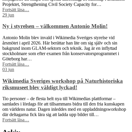
Projektet, Strengthening Civil Society Capacity for…
“Wikimedia
Fortsätt läsa
…
Sverige
29
jun
och
Wikimedia
Ny i styrelsen – välkommen Antonio Molin!
Brasil
får
Antonio Molin blev invald i Wikimedia Sveriges styrelse vid
Sida-
årsmötet i april 2026. Här berättar han lite om sig själv och sin
finansiering
bakgrund inom GLAM-sektorn och teknik. Jag är en inflyttad
för
stockholmare som efter examen från konservatorsprogrammet i
att
Göteborg har…
stärka
“Ny
Fortsätt läsa
…
civilsamhället
i
03
jun
kring
styrelsen
fri
–
Wikimedia Sveriges workshop på Naturhistoriska
kunskap”
välkommen
riksmuseet blev väldigt lyckad!
Antonio
Molin!”
Tio personer – de flesta helt nya till Wikimedias plattformar –
samlades i lördags för att tillsammans bidra till den fria kunskapen
om världens natur. Dagen inleddes med en uppladdningsworkshop
där deltagarna fick lära sig att ladda upp bilder till…
“Wikimedia
Fortsätt läsa
…
Sveriges
workshop