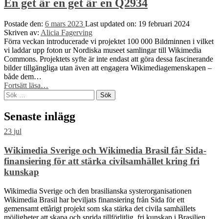
Bakom
En get är en get är en Q2934
kulisserna
på
Postade den:
6 mars 2023
Last updated on:
19 februari 2024
Melodifestivalen”
Skriven av:
Alicia Fagerving
Förra veckan introducerade vi projektet 100 000 Bildminnen i vilket
vi laddar upp foton ur Nordiska museet samlingar till Wikimedia
Commons. Projektets syfte är inte endast att göra dessa fascinerande
bilder tillgängliga utan även att engagera Wikimediagemenskapen –
både dem…
“En
Fortsätt läsa
…
Sök
get
efter:
är
en
Senaste inlägg
get
är
23
jul
en
Q2934”
Wikimedia Sverige och Wikimedia Brasil får Sida-
finansiering för att stärka civilsamhället kring fri
kunskap
Wikimedia Sverige och den brasilianska systerorganisationen
Wikimedia Brasil har beviljats finansiering från Sida för ett
gemensamt ettårigt projekt som ska stärka det civila samhällets
möjligheter att skapa och sprida tillförlitlig, fri kunskap i Brasilien.