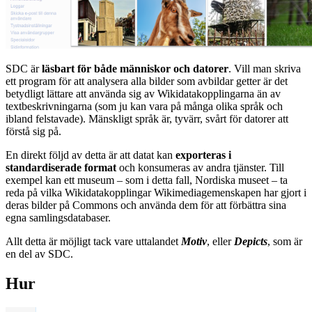
SDC är
läsbart för både människor och datorer
. Vill man skriva
ett program för att analysera alla bilder som avbildar getter är det
betydligt lättare att använda sig av Wikidatakopplingarna än av
textbeskrivningarna (som ju kan vara på många olika språk och
ibland felstavade). Mänskligt språk är, tyvärr, svårt för datorer att
förstå sig på.
En direkt följd av detta är att datat kan
exporteras i
standardiserade format
och konsumeras av andra tjänster. Till
exempel kan ett museum – som i detta fall, Nordiska museet – ta
reda på vilka Wikidatakopplingar Wikimediagemenskapen har gjort i
deras bilder på Commons och använda dem för att förbättra sina
egna samlingsdatabaser.
Allt detta är möjligt tack vare uttalandet
Motiv
, eller
Depicts
, som är
en del av SDC.
Hur