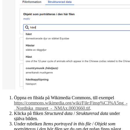
Öppna en filsida på Wikimedia Commons, till exempel
https://commons.wikimedia.org/wiki/File:Finsp%C3%A5ng_-
_Nordiska_museet_-_NMAx.0003660.tif
.
Klicka på fliken
Structured data
/
Strukturerad data
under
själva bilden.
Under rubriken
Items portrayed in this file
/
Objekt som
porträtteras i den här filen
ser du om det redan finns något