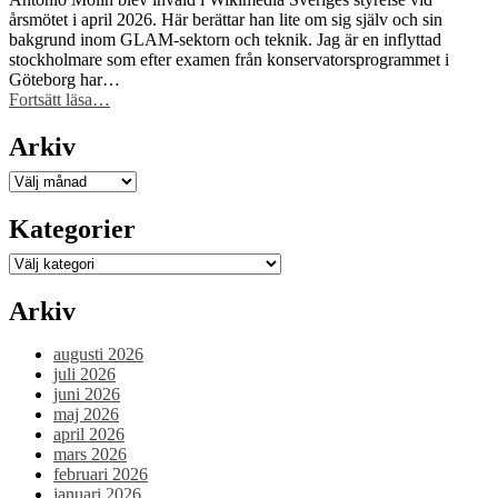
Sida-
årsmötet i april 2026. Här berättar han lite om sig själv och sin
finansiering
bakgrund inom GLAM-sektorn och teknik. Jag är en inflyttad
för
stockholmare som efter examen från konservatorsprogrammet i
att
Göteborg har…
stärka
“Ny
Fortsätt läsa
…
civilsamhället
i
kring
styrelsen
Arkiv
fri
–
kunskap”
välkommen
Arkiv
Antonio
Molin!”
Kategorier
Kategorier
Arkiv
augusti 2026
juli 2026
juni 2026
maj 2026
april 2026
mars 2026
februari 2026
januari 2026