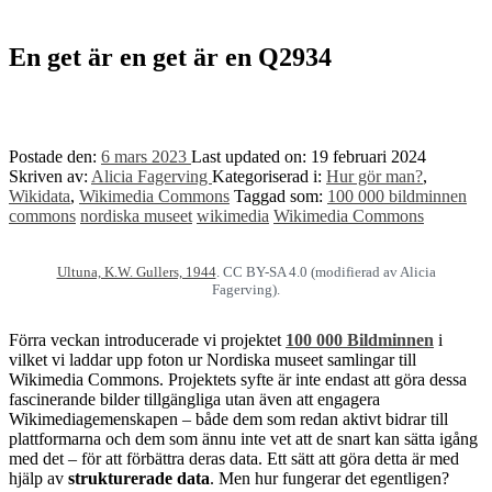
to
top
↑
En get är en get är en Q2934
Postade den:
6 mars 2023
Last updated on:
19 februari 2024
Skriven av:
Alicia Fagerving
Kategoriserad i:
Hur gör man?
,
Wikidata
,
Wikimedia Commons
Taggad som:
100 000 bildminnen
commons
nordiska museet
wikimedia
Wikimedia Commons
Ultuna, K.W. Gullers, 1944
. CC BY-SA 4.0 (modifierad av Alicia
Fagerving).
Förra veckan introducerade vi projektet
100 000 Bildminnen
i
vilket vi laddar upp foton ur Nordiska museet samlingar till
Wikimedia Commons. Projektets syfte är inte endast att göra dessa
fascinerande bilder tillgängliga utan även att engagera
Wikimediagemenskapen – både dem som redan aktivt bidrar till
plattformarna och dem som ännu inte vet att de snart kan sätta igång
med det – för att förbättra deras data. Ett sätt att göra detta är med
hjälp av
strukturerade data
. Men hur fungerar det egentligen?