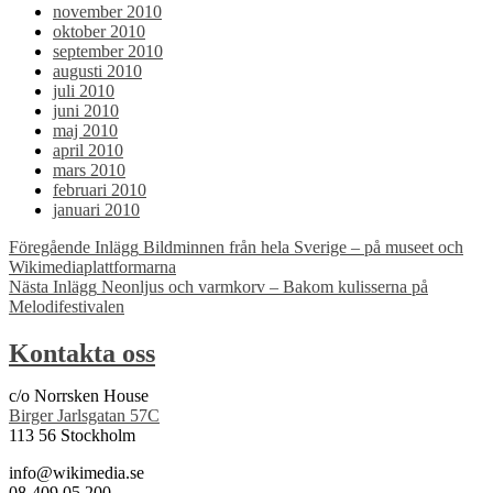
november 2010
oktober 2010
september 2010
augusti 2010
juli 2010
juni 2010
maj 2010
april 2010
mars 2010
februari 2010
januari 2010
Inläggsnavigering
Föregående Inlägg
Bildminnen från hela Sverige – på museet och
Wikimediaplattformarna
Nästa Inlägg
Neonljus och varmkorv – Bakom kulisserna på
Melodifestivalen
Kontakta oss
c/o Norrsken House
Birger Jarlsgatan 57C
113 56 Stockholm
info@wikimedia.se
08-409 05 200