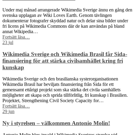
Under maj månad arrangerade Wikimedia Sverige ännu en gång den
svenska upplagan av Wiki Loves Earth. Genom tävlingen
dokumenterar fotografer skyddad natur och delar sina bilder under
fri licens på Wikimedia Commons där de kan användas på bland
annat Wikipedia…
“Skåne
Fortsätt läsa
…
dominerar
23
jul
årets
Wiki
Wikimedia Sverige och Wikimedia Brasil får Sida-
Loves
finansiering för att stärka civilsamhället kring fri
Earth
kunskap
–
här
Wikimedia Sverige och den brasilianska systerorganisationen
är
Wikimedia Brasil har beviljats finansiering från Sida för ett
kommunerna
gemensamt ettårigt projekt som ska stärka det civila samhällets
med
möjligheter att skapa och sprida tillförlitlig, fri kunskap i Brasilien.
flest
Projektet, Strengthening Civil Society Capacity for…
bilder”
“Wikimedia
Fortsätt läsa
…
Sverige
29
jun
och
Wikimedia
Ny i styrelsen – välkommen Antonio Molin!
Brasil
får
Antonio Molin blev invald i Wikimedia Sveriges styrelse vid