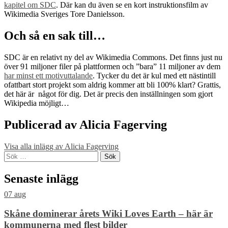
kapitel om SDC
. Där kan du även se en kort instruktionsfilm av
Wikimedia Sveriges Tore Danielsson.
Och så en sak till…
SDC är en relativt ny del av Wikimedia Commons. Det finns just nu
över 91 miljoner filer på plattformen och ”bara” 11 miljoner av dem
har minst ett motivuttalande
. Tycker du det är kul med ett nästintill
ofattbart stort projekt som aldrig kommer att bli 100% klart? Grattis,
det här är något för dig. Det är precis den inställningen som gjort
Wikipedia möjligt…
Publicerad av
Alicia Fagerving
Visa alla inlägg av Alicia Fagerving
Skip
Sök
back
efter:
to
Senaste inlägg
main
navigation
07
aug
Skåne dominerar årets Wiki Loves Earth – här är
kommunerna med flest bilder