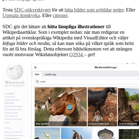
Testa
SDC-sökverktyget
för att
hitta bilder som avbildar getter
. Eller
Uppsala domkyrka
. Eller
citroner
.
SDC gör det lättare att
hitta lämpliga illustrationer
till
Wikipediaartiklar. Som i exemplet nedan: när man redigerar en
artikel på svenskspråkiga Wikipedia med VisualEditor och väljer
Infoga bilder och media
, så kan man söka på vilket språk som helst
för att få bra förslag. Detta eftersom bildsökmotorn vet att strängen
vuohi
motsvarar Wikidataobjektet
Q2934
–
get
!