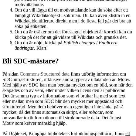
motivuttalande.
Om du vill lägga till ett motivuttalande kan du söka efter ett
lämpligt Wikidataobjekt i sökrutan. Du kan även klistra in en
Wikidataidentifierare direkt, men i de flesta fall går det bra att
söka på etiketten.
Om du är osäker om det föreslagna objektet är korrekt kan du
klicka på det för att gå vidare till Wikidata och granska det.
Om du är nöjd, klicka på
Publish changes
/
Publicera
ändringar
. Klart!
Bli SDC-mästare?
På sidan
Commons:Structured data
finns utförlig information om
SDC-infrastrukturen, inklusive andra typer av uttalanden än Motiv.
Med hjälp av SDC kan man berätta mycket om en bild, som när den
skapades och av vem, eller under vilken licens den är publicerad.
Det är samma typ av information som vi brukar ha med som text
eller mallar, men som SDC blir den mycket mer uppstädad och
strukturerad. Men dem behöver man egentligen inte tänka på så
mycket, då det finns automatiska skript, eller
robotar
, som
omvandlar textinformationen till strukturerade data. Det är just
Motiv som kräver mänsklig hjälp.
På Digiteket, Kungliga bibliotekets fortbildningsplattform, finns
ett