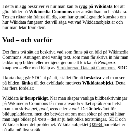
I detta inlägg beskriver vi hur man kan ta rygg på
Wikidata
för att
göra bilder på
Wikimedia Commons
mer användbara och sökbara.
Texten riktar sig främst till dig som har grundläggande kunskap om
hur Wikidata fungerar, det vill säga vet vad Wikidataobjekt är och
hur man letar fram dem.
Vad – och varför
Det finns två sätt att beskriva vad som finns på en bild på Wikimedia
Commons. Antingen med vanlig text, som man får skriva in när man
laddar upp bilden eller redigera genom att klicka på
Redigera
-
knappen – eller med hjälp av
Strukturerad Data på Commons
,
SDC
.
I korta drag går SDC ut på att, istället för att
beskriva
vad man ser
på bilden,
länka
till det avbildade motivets
Wikidataobjekt
. Detta
har flera fördelar:
Wikidata är
flerspråkigt
. När man skapar vanliga bildbeskrivningar
på Wikimedia Commons får man använda vilket språk som helst –
man kan skriva
get, goat
,
коза
eller
vuohi
. Det är bekvämt för
bilduppladdaren, men det betyder att om man söker på
get
så hittar
man inga bilder på
кози –
det är ju helt olika textsträngar
.
SDC och
Wikidata löser det problemet. Wikidataobjektet
Q2934
har etiketter
på alla möjliga språk.