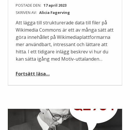
POSTADE DEN:
17 april 2023
SKRIVEN AV:
Alicia Fagerving
Att lägga till strukturerade data till filer på
Wikimedia Commons är ett av många sätt att
göra innehållet på Wikimediaplattformarna
mer användbart, intressant och lättare att
hitta. I ett tidigare inlägg beskrev vi hur du
kan sätta igång med Motiv-uttalanden…
“ISA Tool – hjälper dig arbeta med strukturerade data på Wikimedia Commons”
Fortsätt läsa
…