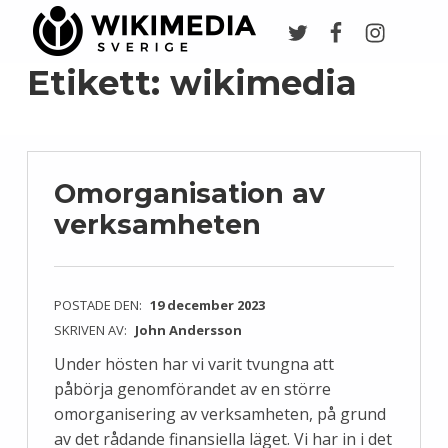
Twitter
Facebook
Instagr
Wikimedia Sverige
VI ARBETAR FÖR FRI KUNSKAP
Etikett:
wikimedia
Omorganisation av
verksamheten
POSTADE DEN:
19 december 2023
SKRIVEN AV:
John Andersson
Under hösten har vi varit tvungna att
påbörja genomförandet av en större
omorganisering av verksamheten, på grund
av det rådande finansiella läget. Vi har in i det