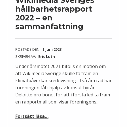
Wikimedia Sveriges
hållbarhetsrapport
2022 – en
sammanfattning
POSTADE DEN:
1 juni 2023
SKRIVEN AV:
Eric Luth
Under årsmötet 2021 bifölls en motion om
att Wikimedia Sverige skulle ta fram en
klimatpåverkansredovisning. Två år i rad har
föreningen fått hjälp av konsultbyrån
Deloitte pro bono, för att i första led ta fram
en rapportmall som visar föreningens…
“Wikimedia Sveriges hållbarhetsrapport 2022 – en sammanfattning”
Fortsätt läsa
…