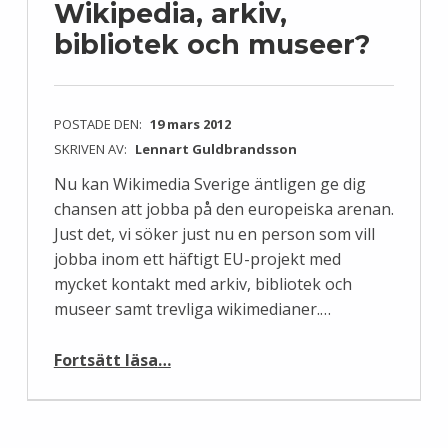
Wikipedia, arkiv,
bibliotek och museer?
POSTADE DEN:
19 mars 2012
SKRIVEN AV:
Lennart Guldbrandsson
Nu kan Wikimedia Sverige äntligen ge dig
chansen att jobba på den europeiska arenan.
Just det, vi söker just nu en person som vill
jobba inom ett häftigt EU-projekt med
mycket kontakt med arkiv, bibliotek och
museer samt trevliga wikimedianer.…
“Vill du jobba med Wikipedia, arkiv, bibliotek och museer?”
Fortsätt läsa
…