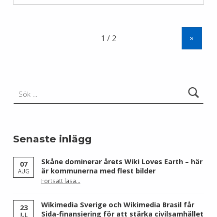
»
Sök efter:
Senaste inlägg
Skåne dominerar årets Wiki Loves Earth – här
07
är kommunerna med flest bilder
AUG
Fortsätt läsa
…
“Skåne dominerar årets Wiki Loves Earth – här är kommunerna med flest bilder”
Wikimedia Sverige och Wikimedia Brasil får
23
Sida-finansiering för att stärka civilsamhället
JUL