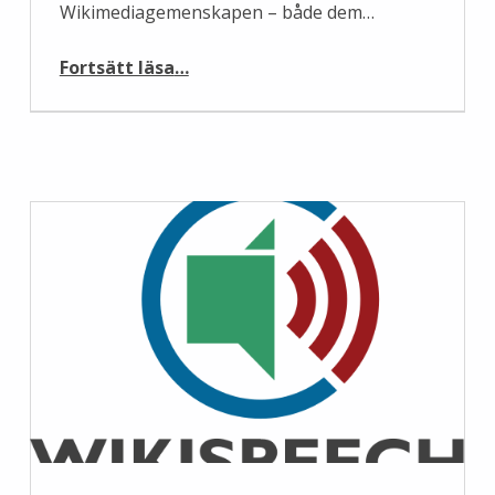
Wikimediagemenskapen – både dem…
“En get är en get är en Q2934”
Fortsätt läsa
…