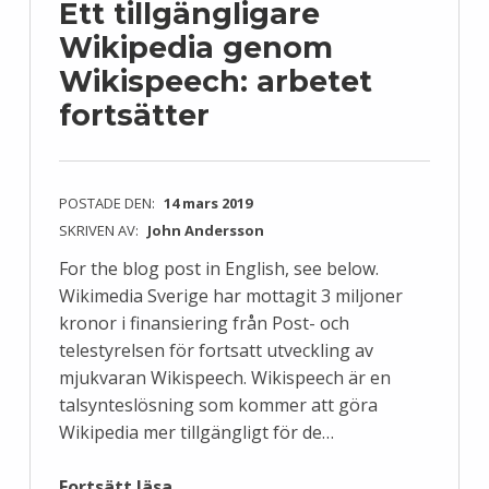
Ett tillgängligare
Wikipedia genom
Wikispeech: arbetet
fortsätter
POSTADE DEN:
14 mars 2019
SKRIVEN AV:
John Andersson
For the blog post in English, see below.
Wikimedia Sverige har mottagit 3 miljoner
kronor i finansiering från Post- och
telestyrelsen för fortsatt utveckling av
mjukvaran Wikispeech. Wikispeech är en
talsynteslösning som kommer att göra
Wikipedia mer tillgängligt för de…
“Ett tillgängligare Wikipedia genom Wikispeech: arbetet fortsätter”
Fortsätt läsa
…