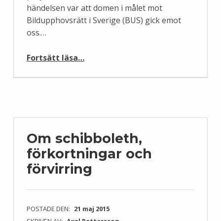
händelsen var att domen i målet mot
Bildupphovsrätt i Sverige (BUS) gick emot
oss.…
“Information om Wikimedia Sveriges ekonomiska situation”
Fortsätt läsa
…
Om schibboleth,
förkortningar och
förvirring
POSTADE DEN:
21 maj 2015
SKRIVEN AV:
Axel Pettersson