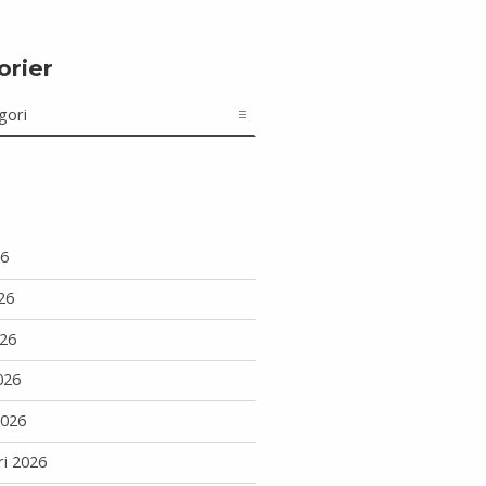
orier
r
26
26
26
026
2026
ri 2026