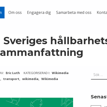
Om oss
Engagera dig
Samarbeta med oss
Konta
m
Sveriges hållbarhet
 sammanfattning
Sök efter:
AV:
Eric Luth
KATEGORISERAD I:
Wikimedia
t
transport
wikimedia
Wikimedia
Senas