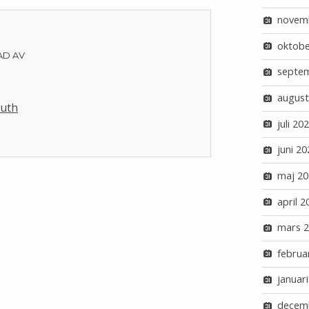
novem
oktobe
AD AV
septe
august
Luth
juli 20
juni 20
maj 20
april 2
mars 
februa
januar
decem