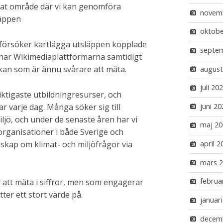
ierat område där vi kan genomföra
novem
läppen
oktobe
försöker kartlägga utsläppen kopplade
septe
t har Wikimediaplattformarna samtidigt
rkan som är ännu svårare att mäta.
august
juli 20
iktigaste utbildningresurser, och
juni 20
r varje dag. Många söker sig till
ljö, och under de senaste åren har vi
maj 20
rganisationer i både Sverige och
april 2
nskap om klimat- och miljöfrågor via
mars 
februa
 att mäta i siffror, men som engagerar
ter ett stort värde på.
januar
decem