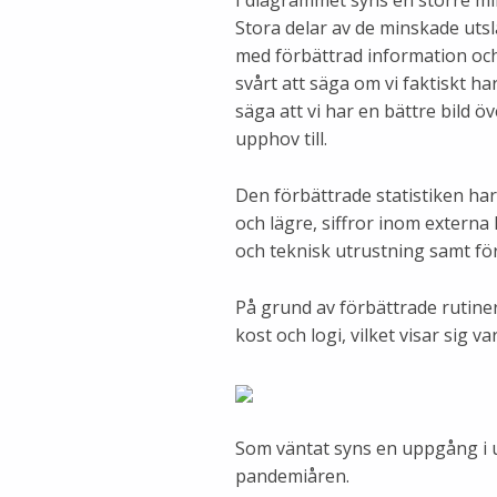
I diagrammet syns en större min
Stora delar av de minskade uts
med förbättrad information och 
svårt att säga om vi faktiskt h
säga att vi har en bättre bild ö
upphov till.
Den förbättrade statistiken har 
och lägre, siffror inom extern
och teknisk utrustning samt f
På grund av förbättrade rutiner
kost och logi, vilket visar sig v
Som väntat syns en uppgång i u
pandemiåren.