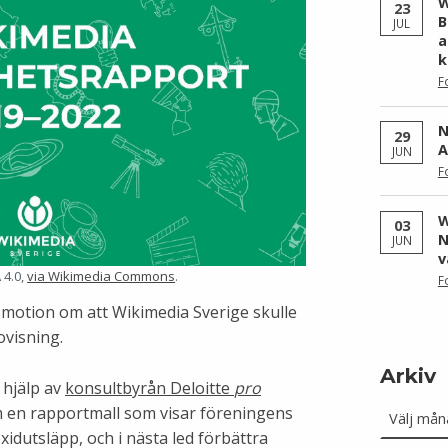
W
23
B
JUL
a
k
F
N
29
A
JUN
F
W
03
N
JUN
v
 4.0,
via Wikimedia Commons
.
F
 motion om att Wikimedia Sverige skulle
ovisning.
Arkiv
 hjälp av
konsultbyrån Deloitte
pro
Arkiv
fram en rapportmall som visar föreningens
xidutsläpp, och i nästa led förbättra