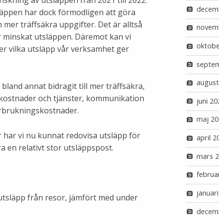
skning av utsläppen från 2021 till 2022.
decem
läppen har dock förmodligen att göra
mer träffsäkra uppgifter. Det är alltså
novem
ar minskat utsläppen. Däremot kan vi
oktobe
ver vilka utsläpp vår verksamhet ger
septe
august
bland annat bidragit till mer träffsäkra,
a kostnader och tjänster, kommunikation
juni 20
örbrukningskostnader.
maj 20
 har vi nu kunnat redovisa utsläpp för
april 2
ara en relativt stor utsläppspost.
mars 
februa
januar
tsläpp från resor, jämfört med under
decem