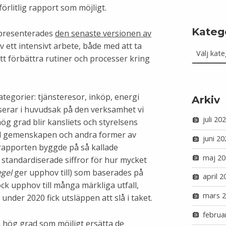
förlitlig rapport som möjligt.
Kateg
presenterades
den senaste versionen av
Kategorie
v ett intensivt arbete, både med att ta
att förbättra rutiner och processer kring
ategorier: tjänsteresor, inköp, energi
Arkiv
userar i huvudsak på den verksamhet vi
juli 20
 hög grad blir kansliets och styrelsens
ill gemenskapen och andra former av
juni 20
a rapporten byggde på så kallade
maj 20
a standardiserade siffror för hur mycket
egel
ger upphov till) som baserades på
april 2
ck upphov till många märkliga utfall,
mars 
under 2020 fick utsläppen att slå i taket.
februa
 så hög grad som möjligt ersätta de