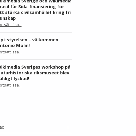
ikimedia Sverige och Wikimedia
rasil får Sida-finansiering för
tt stärka civilsamhället kring fri
unskap
ortsätt läsa
…
“Wikimedia Sverige och Wikimedia Brasil får Sida-finansiering för att stärka civilsamhället kring fri kunskap”
y i styrelsen – välkommen
ntonio Molin!
“Ny i styrelsen – välkommen Antonio Molin!”
ortsätt läsa
…
ikimedia Sveriges workshop på
aturhistoriska riksmuseet blev
äldigt lyckad!
“Wikimedia Sveriges workshop på Naturhistoriska riksmuseet blev väldigt lyckad!”
ortsätt läsa
…