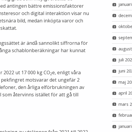
januar
med antingen bättre emissionsfaktorer
jänsteresor och digital interaktion visar nu
decem
etsnära bild, medan inköpta varor och
oktobe
skattat.
septe
gssättet är ändå sannolikt siffrorna för
august
många schablonberäkningar har kunnat
juli 20
juni 20
r 2022 ut 17 000 kg CO
e, enligt våra
2
pekfingret motsvarar det ungefär 2
maj 20
elefoner, den årliga elförbrukningen av
april 2
l som återvinns istället för att gå till
mars 
februa
januar