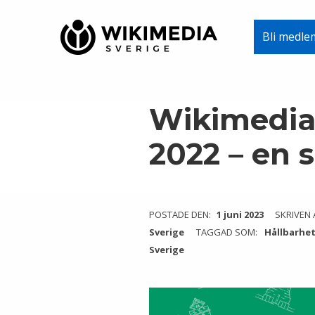
Wikimedia Sverige
Bli medle
VI ARBETAR FÖR FRI KUNSKAP
Skip to main navigation
Skip to main content
Skip to footer
Wikimedia 
2022 – en
POSTADE DEN:
1 juni 2023
SKRIVEN 
Sverige
TAGGAD SOM:
Hållbarhe
Sverige