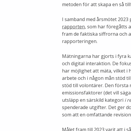
metoden för att skapa en så till
I samband med årsmötet 2023 
rapporten
, som har föregåtts a
fram de faktiska siffrorna och 
rapporteringen.
Mätningarna har gjorts i fyra k
och digital interaktion. De fok
har möjlighet att mäta, vilket i
arbete och i någon mån stöd t
stöd till volontärer. Den först
emissionsfaktorer (det vill säg
utsläpp en särskild kategori
i r
spenderade utgifter. Det ger do
som att en omfattande revision 
Målet fram till 2023 varit att i