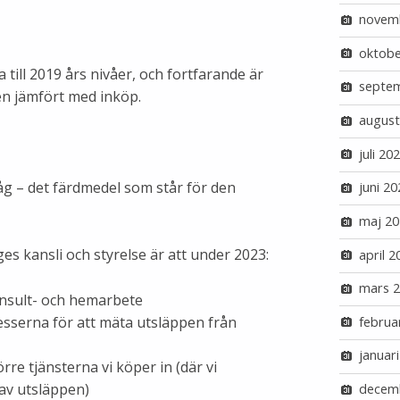
novem
oktobe
till 2019 års nivåer, och fortfarande är
septe
en jämfört med inköp.
august
juli 20
åg – det färdmedel som står för den
juni 20
maj 20
es kansli och styrelse är att under 2023:
april 2
mars 
onsult- och hemarbete
esserna för att mäta utsläppen från
februa
januar
örre tjänsterna vi köper in (där vi
av utsläppen)
decem