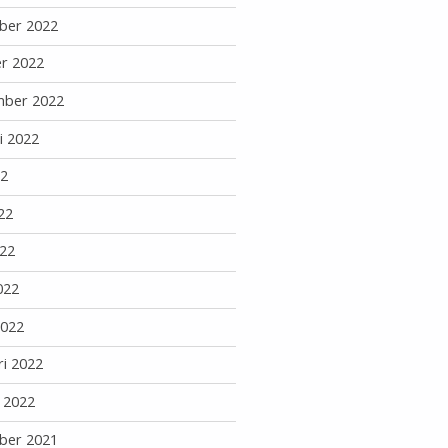
ber 2022
r 2022
mber 2022
i 2022
22
22
22
022
2022
ri 2022
i 2022
ber 2021