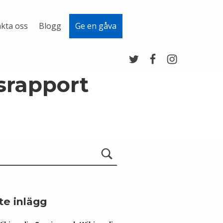
kta oss
Blogg
Ge en gåva
Twitter
Facebook
Instagram
srapport
te inlägg