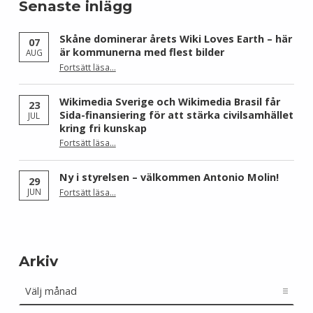
Senaste inlägg
Skåne dominerar årets Wiki Loves Earth – här
07
är kommunerna med flest bilder
AUG
Fortsätt läsa
…
“Skåne dominerar årets Wiki Loves Earth – här är kommunerna med flest bilder”
Wikimedia Sverige och Wikimedia Brasil får
23
Sida-finansiering för att stärka civilsamhället
JUL
kring fri kunskap
Fortsätt läsa
…
“Wikimedia Sverige och Wikimedia Brasil får Sida-finansiering för att stärka civilsamhället kring fri kunskap”
Ny i styrelsen – välkommen Antonio Molin!
29
“Ny i styrelsen – välkommen Antonio Molin!”
JUN
Fortsätt läsa
…
Arkiv
Arkiv