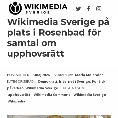
Twitter
Facebook
Instagr
Wikimedia Sverige
VI ARBETAR FÖR FRI KUNSKAP
Wikimedia Sverige på
plats i Rosenbad för
samtal om
upphovsrätt
POSTADE DEN:
6 maj 2026
SKRIVEN AV:
Maria Molander
KATEGORISERAD I:
Demokrati
,
Internet i Sverige
,
Politisk
påverkan
,
Wikimedia Sverige
TAGGAD SOM:
upphovsrätt
Wikimedia Commons
Wikimedia Sverige
Wikipedia