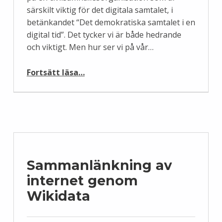
särskilt viktig för det digitala samtalet, i
betänkandet “Det demokratiska samtalet i en
digital tid”. Det tycker vi är både hedrande
och viktigt. Men hur ser vi på vår…
“Wikimediarörelsen: neutralitet och objektivitet genom mångfald”
Fortsätt läsa
…
Sammanlänkning av
internet genom
Wikidata