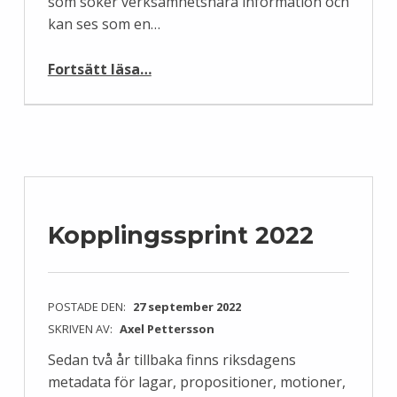
som söker verksamhetsnära information och
kan ses som en…
“Wikipedia för hela Sverige-dagen”
Fortsätt läsa
…
Kopplingssprint 2022
POSTADE DEN:
27 september 2022
SKRIVEN AV:
Axel Pettersson
Sedan två år tillbaka finns riksdagens
metadata för lagar, propositioner, motioner,