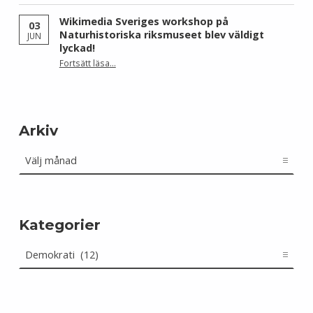
Wikimedia Sveriges workshop på
03
Naturhistoriska riksmuseet blev väldigt
JUN
lyckad!
“Wikimedia Sveriges workshop på Naturhistoriska riksmuseet blev väldigt lyckad!”
Fortsätt läsa
…
Arkiv
Arkiv
Kategorier
Kategorier