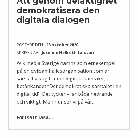
Att genom delaktighet
demokratisera den
digitala dialogen
POSTADE DEN:
23 oktober 2020
SKRIVEN AV:
Josefine Hellroth Larsson
Wikimedia Sverige nämns som ett exempel
på en civilsamhällesorganisation som är
särskilt viktig för det digitala samtalet, i
betänkandet “Det demokratiska samtalet i en
digital tid”. Det tycker vi är både hedrande
och viktigt. Men hur ser vi på vår…
“Att genom delaktighet demokratisera den digitala dialogen”
Fortsätt läsa
…