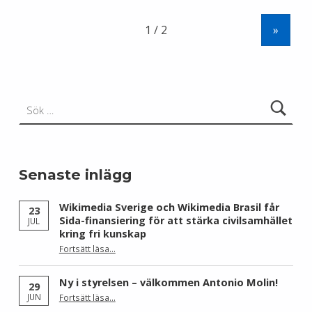
»
Sök efter:
Senaste inlägg
Wikimedia Sverige och Wikimedia Brasil får
23
Sida-finansiering för att stärka civilsamhället
JUL
kring fri kunskap
Fortsätt läsa
…
“Wikimedia Sverige och Wikimedia Brasil får Sida-finansiering för att stärka civilsamhället kring fri kunskap”
Ny i styrelsen – välkommen Antonio Molin!
29
“Ny i styrelsen – välkommen Antonio Molin!”
JUN
Fortsätt läsa
…