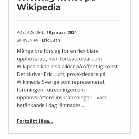
Wikipedia
POSTADE DEN:
19 januari 2024
SKRIVEN AV:
Eric Luth
Många bra förslag för en flexiblare
upphovsrätt, men fortsatt oklart om
Wikipedia kan dela bilder på offentlig konst.
Det skriver Eric Luth, projektledare på
Wikimedia Sverige som representerat
föreningen i utredningen om
upphovsrättens inskränkningar – vars
betänkande i dag lämnades…
“Oviss framtid för offentlig konst på Wikipedia”
Fortsätt läsa
…