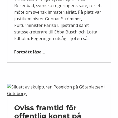
Rosenbad, svenska regeringens säte, för ett
möte om svensk immaterialrätt. På plats var
justitieminister Gunnar Strömmer,
kulturminister Parisa Liljestrand samt
statssekreterare till Ebba Busch och Lotta
Edholm. Regeringen utsåg i fjol en så…
“Wikimedia Sverige på plats i Rosenbad för samtal om upphovsrätt”
Fortsätt läsa
…
Oviss framtid för
offentlig konst på