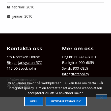
februari 2010
januari 2010
Kontakta oss
Mer om oss
c/o Norrsken House
Org.nr: 802437-8310
Birger Jarlsgatan 57C
Bankgiro: 900-6859
113 56 Stockholm
Swish: 900-6859
Integritetspolicy
info@wikimedia.se
Vi använder kakor på webbplatsen. Du kan läsa om detta i vår
08-409 05 200
integritetspolicy. Om du fortsätter att använda webbplatsen
accepterar du att vi använder kakor.
OKEJ
INTEGRITETSPOLICY
Kopiera oss
Ge en gåva
MENU