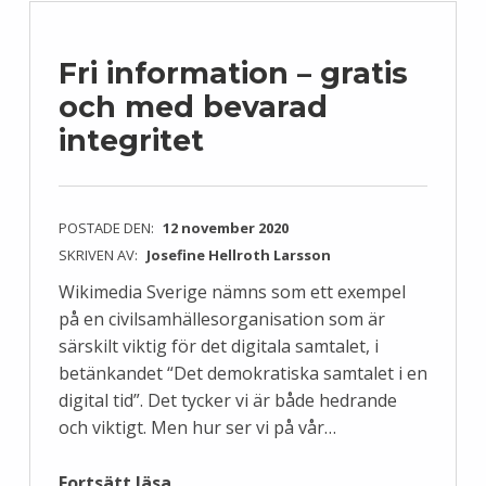
Fri information – gratis
och med bevarad
integritet
POSTADE DEN:
12 november 2020
SKRIVEN AV:
Josefine Hellroth Larsson
Wikimedia Sverige nämns som ett exempel
på en civilsamhällesorganisation som är
särskilt viktig för det digitala samtalet, i
betänkandet “Det demokratiska samtalet i en
digital tid”. Det tycker vi är både hedrande
och viktigt. Men hur ser vi på vår…
“Fri information – gratis och med bevarad integritet”
Fortsätt läsa
…