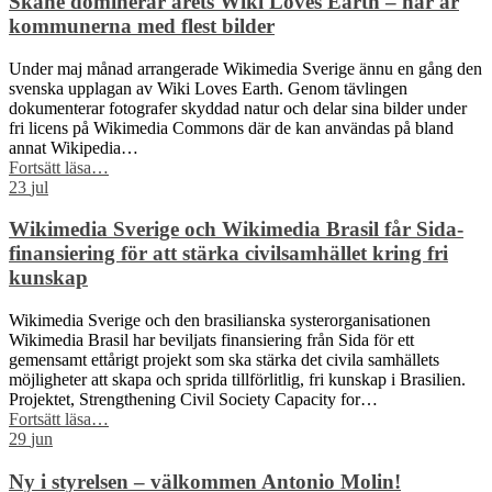
Skåne dominerar årets Wiki Loves Earth – här är
kommunerna med flest bilder
Under maj månad arrangerade Wikimedia Sverige ännu en gång den
svenska upplagan av Wiki Loves Earth. Genom tävlingen
dokumenterar fotografer skyddad natur och delar sina bilder under
fri licens på Wikimedia Commons där de kan användas på bland
annat Wikipedia…
“Skåne
Fortsätt läsa
…
dominerar
23
jul
årets
Wiki
Wikimedia Sverige och Wikimedia Brasil får Sida-
Loves
finansiering för att stärka civilsamhället kring fri
Earth
kunskap
–
här
Wikimedia Sverige och den brasilianska systerorganisationen
är
Wikimedia Brasil har beviljats finansiering från Sida för ett
kommunerna
gemensamt ettårigt projekt som ska stärka det civila samhällets
med
möjligheter att skapa och sprida tillförlitlig, fri kunskap i Brasilien.
flest
Projektet, Strengthening Civil Society Capacity for…
bilder”
“Wikimedia
Fortsätt läsa
…
Sverige
29
jun
och
Wikimedia
Ny i styrelsen – välkommen Antonio Molin!