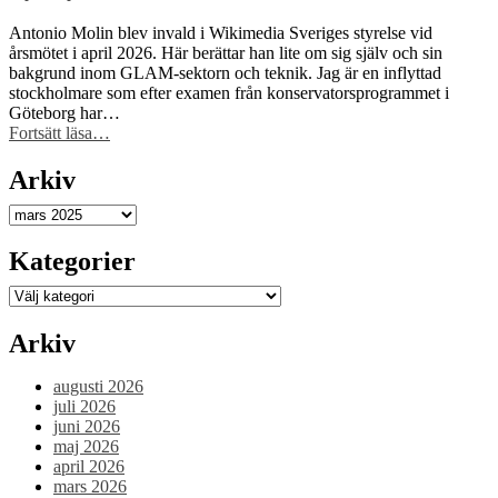
Brasil
får
Antonio Molin blev invald i Wikimedia Sveriges styrelse vid
Sida-
årsmötet i april 2026. Här berättar han lite om sig själv och sin
finansiering
bakgrund inom GLAM-sektorn och teknik. Jag är en inflyttad
för
stockholmare som efter examen från konservatorsprogrammet i
att
Göteborg har…
stärka
“Ny
Fortsätt läsa
…
civilsamhället
i
kring
styrelsen
Arkiv
fri
–
kunskap”
välkommen
Arkiv
Antonio
Molin!”
Kategorier
Kategorier
Arkiv
augusti 2026
juli 2026
juni 2026
maj 2026
april 2026
mars 2026