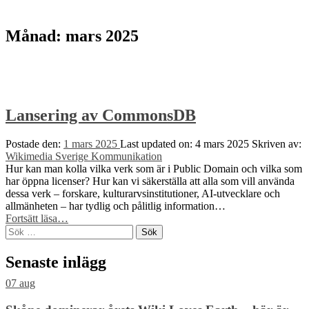
to
top
↑
Månad:
mars 2025
Lansering av CommonsDB
Postade den:
1 mars 2025
Last updated on:
4 mars 2025
Skriven av:
Wikimedia Sverige Kommunikation
Hur kan man kolla vilka verk som är i Public Domain och vilka som
har öppna licenser? Hur kan vi säkerställa att alla som vill använda
dessa verk – forskare, kulturarvsinstitutioner, AI-utvecklare och
allmänheten – har tydlig och pålitlig information…
“Lansering
Fortsätt läsa
…
Sök
av
efter:
CommonsDB”
Senaste inlägg
07
aug