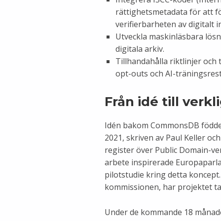
rättighetsmetadata för att 
verifierbarheten av digitalt i
Utveckla maskinläsbara lösni
digitala arkiv.
Tillhandahålla riktlinjer oc
opt-outs och AI-träningsrest
Från idé till verkl
Idén bakom CommonsDB föddes
2021, skriven av Paul Keller och 
register över Public Domain-ve
arbete inspirerade Europaparla
pilotstudie kring detta koncept
kommissionen, har projektet tag
Under de kommande 18 månade