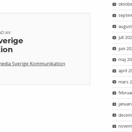
oktobe
septe
august
AD AV
juli 20
verige
ion
juni 20
maj 20
kimedia Sverige Kommunikation
april 2
mars 
februa
januar
decem
novem