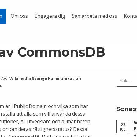
Om oss
Engagera dig
Samarbeta med oss
Konta
m
g av CommonsDB
Sök efter:
 AV:
Wikimedia Sverige Kommunikation
e
m är i Public Domain och vilka som har
Senas
ställa att alla som vill använda dessa
itutioner, AI-utvecklare och allmänheten
W
23
mation om deras rättighetsstatus? Dessa
B
JUL
a
ktet
CommonsDB
. Detta nya initiativ har