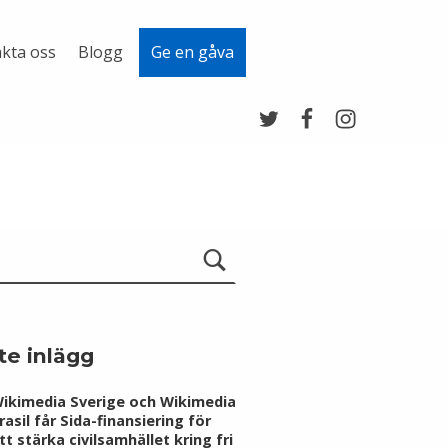
kta oss
Blogg
Ge en gåva
Twitter
Facebook
Instagram
te inlägg
ikimedia Sverige och Wikimedia
rasil får Sida-finansiering för
tt stärka civilsamhället kring fri