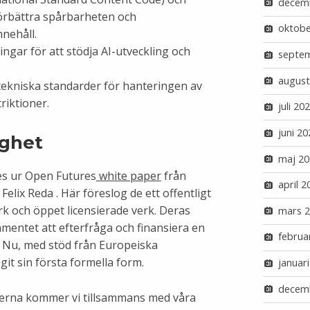
decem
förbättra spårbarheten och
oktobe
nnehåll.
ngar för att stödja AI-utveckling och
septe
august
h tekniska standarder för hanteringen av
riktioner.
juli 20
juni 20
ighet
maj 20
 ur Open Futures
white paper
från
april 2
Felix Reda . Här föreslog de ett offentligt
rk och öppet licensierade verk. Deras
mars 
mentet att efterfråga och finansiera en
februa
. Nu, med stöd från Europeiska
it sin första formella form.
januar
decem
rna kommer vi tillsammans med våra