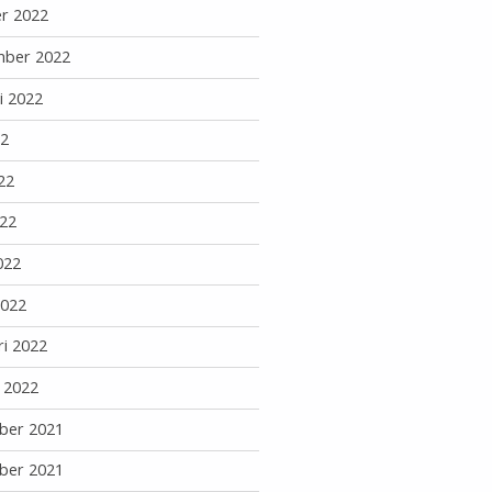
r 2022
mber 2022
i 2022
22
22
22
022
2022
ri 2022
i 2022
ber 2021
ber 2021