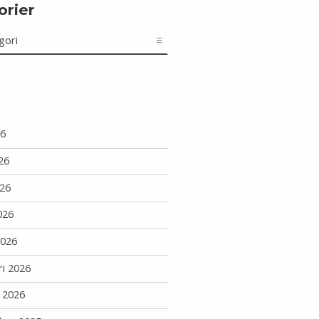
orier
r
26
26
26
026
2026
ri 2026
i 2026