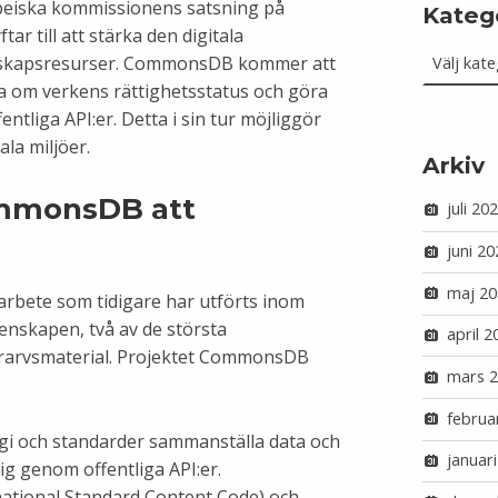
eiska kommissionens satsning på
Kateg
ftar till att stärka den digitala
Kategorie
nskapsresurser. CommonsDB kommer att
a om verkens rättighetsstatus och göra
entliga API:er. Detta i sin tur möjliggör
ala miljöer.
Arkiv
mmonsDB att
juli 20
juni 20
maj 20
arbete som tidigare har utförts inom
nskapen, två av de största
april 2
turarvsmaterial. Projektet CommonsDB
mars 
februa
gi och standarder sammanställa data och
januar
ig genom offentliga API:er.
national Standard Content Code) och