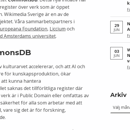
k
register över verk som är öppet
F
in. Wikimedia Sverige är en av de
ojektet. Våra sammarbetspartners i
N
29
uropeana Foundation
,
Liccium
och
A
JUN
vid Amsterdams universitet
.
F
W
mmonsDB
03
N
JUN
v
v kulturarvet accelererar, och att AI och
F
gare för kunskapsproduktion, ökar
r att kunna hantera
let saknas det tillförlitliga register där
Arkiv
 verk är i Public Domain eller omfattas av
Arkiv
osäkerhet för alla som arbetar med att
 vare sig det är för forskning,
de.