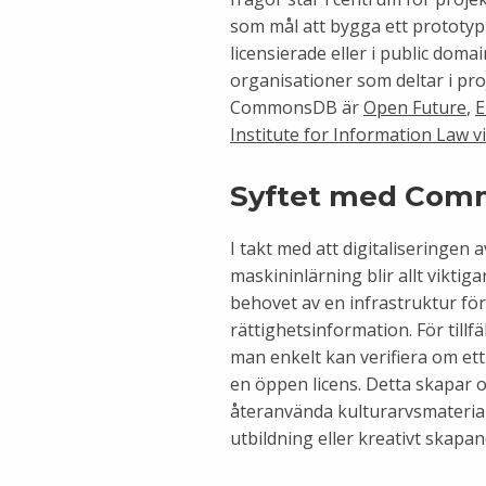
som mål att bygga ett prototyp
licensierade eller i public doma
organisationer som deltar i pr
CommonsDB är
Open Future
,
E
Institute for Information Law 
Syftet med Co
I takt med att digitaliseringen a
maskininlärning blir allt vikti
behovet av en infrastruktur fö
rättighetsinformation. För tillfäl
man enkelt kan verifiera om ett
en öppen licens. Detta skapar 
återanvända kulturarvsmaterial,
utbildning eller kreativt skapan