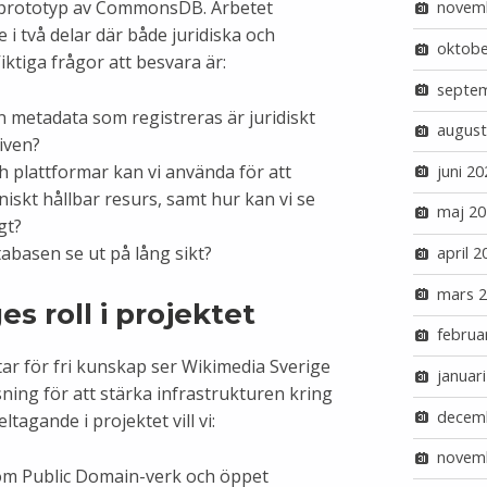
n prototyp av CommonsDB. Arbetet
novem
 i två delar där både juridiska och
oktobe
iktiga frågor att besvara är:
septe
en metadata som registreras är juridiskt
august
iven?
h plattformar kan vi använda för att
juni 20
skt hållbar resurs, samt hur kan vi se
maj 20
igt?
abasen se ut på lång sikt?
april 2
mars 
s roll i projektet
februa
r för fri kunskap ser Wikimedia Sverige
januar
ng för att stärka infrastrukturen kring
decem
ltagande i projektet vill vi:
novem
 om Public Domain-verk och öppet