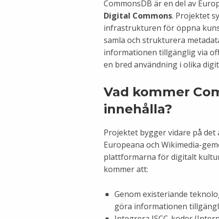
CommonsDB är en del av Europ
Digital Commons
. Projektet sy
infrastrukturen för öppna ku
samla och strukturera metadat
informationen tillgänglig via off
en bred användning i olika digit
Vad kommer Co
innehålla?
Projektet bygger vidare på det 
Europeana och Wikimedia-geme
plattformarna för digitalt kul
kommer att:
Genom existeriande teknolo
göra informationen tillgängl
Integrera ISCC-koder (Inter