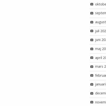
oktobe
septe
august
juli 20
juni 20
maj 20
april 2
mars 
februa
januar
decem
novem