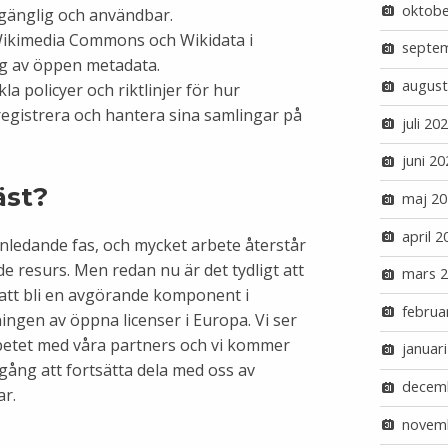
oktobe
llgänglig och användbar.
Wikimedia Commons och Wikidata i
septe
g av öppen metadata.
august
la policyer och riktlinjer för hur
registrera och hantera sina samlingar på
juli 20
juni 20
äst?
maj 20
april 2
nledande fas, och mycket arbete återstår
de resurs. Men redan nu är det tydligt att
mars 
 att bli en avgörande komponent i
februa
ingen av öppna licenser i Europa. Vi ser
betet med våra partners och vi kommer
januar
gång att fortsätta dela med oss av
decem
r.
novem