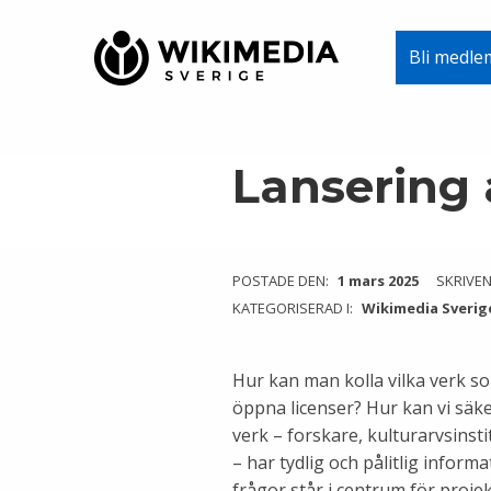
Wikimedia Sverige
Bli medle
VI ARBETAR FÖR FRI KUNSKAP
Skip to main navigation
Skip to main content
Skip to footer
Lanserin
POSTADE DEN:
1 mars 2025
SKRIVEN
KATEGORISERAD I:
Wikimedia Sverig
Hur kan man kolla vilka verk so
öppna licenser? Hur kan vi säker
verk – forskare, kulturarvsinst
– har tydlig och pålitlig infor
frågor står i centrum för proje