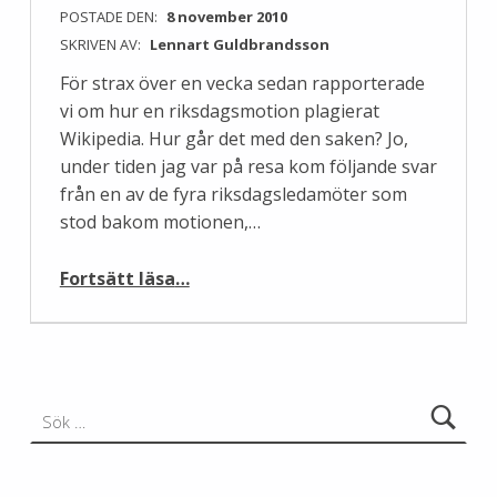
POSTADE DEN:
8 november 2010
SKRIVEN AV:
Lennart Guldbrandsson
För strax över en vecka sedan rapporterade
vi om hur en riksdagsmotion plagierat
Wikipedia. Hur går det med den saken? Jo,
under tiden jag var på resa kom följande svar
från en av de fyra riksdagsledamöter som
stod bakom motionen,…
“Vad händer nu med riksdagsmotionen som plagierar Wikipedia?”
Fortsätt läsa
…
Sök efter: