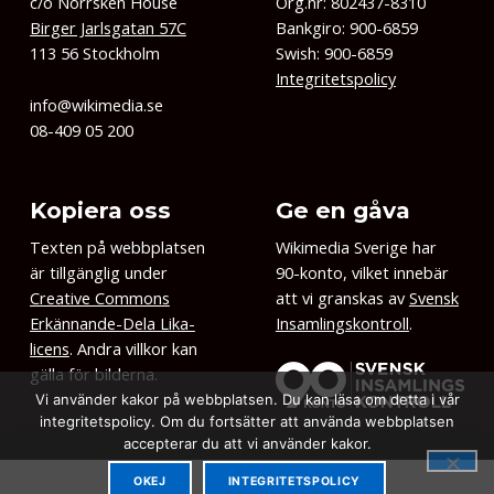
c/o Norrsken House
Org.nr: 802437-8310
Birger Jarlsgatan 57C
Bankgiro: 900-6859
113 56 Stockholm
Swish: 900-6859
Integritetspolicy
info@wikimedia.se
08-409 05 200
Kopiera oss
Ge en gåva
Texten på webbplatsen
Wikimedia Sverige har
är tillgänglig under
90-konto, vilket innebär
Creative Commons
att vi granskas av
Svensk
Erkännande-Dela Lika-
Insamlingskontroll
.
licens
. Andra villkor kan
gälla för bilderna.
Vi använder kakor på webbplatsen. Du kan läsa om detta i vår
integritetspolicy. Om du fortsätter att använda webbplatsen
accepterar du att vi använder kakor.
OKEJ
INTEGRITETSPOLICY