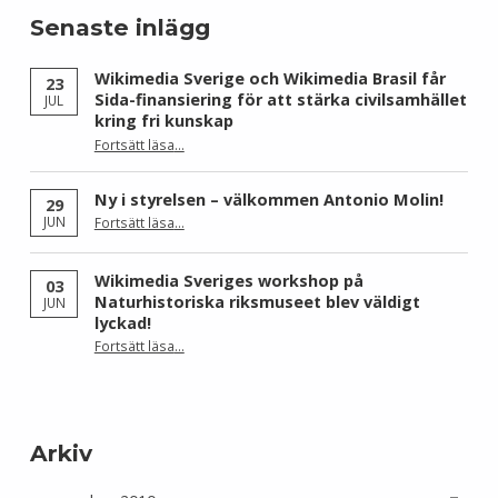
Senaste inlägg
Wikimedia Sverige och Wikimedia Brasil får
23
Sida-finansiering för att stärka civilsamhället
JUL
kring fri kunskap
Fortsätt läsa
…
“Wikimedia Sverige och Wikimedia Brasil får Sida-finansiering för att stärka civilsamhället kring fri kunskap”
Ny i styrelsen – välkommen Antonio Molin!
29
“Ny i styrelsen – välkommen Antonio Molin!”
JUN
Fortsätt läsa
…
Wikimedia Sveriges workshop på
03
Naturhistoriska riksmuseet blev väldigt
JUN
lyckad!
“Wikimedia Sveriges workshop på Naturhistoriska riksmuseet blev väldigt lyckad!”
Fortsätt läsa
…
Arkiv
Arkiv