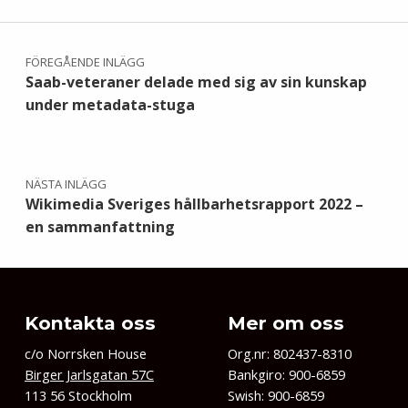
Inläggsnavigering
FÖREGÅENDE INLÄGG
Saab-veteraner delade med sig av sin kunskap
under metadata-stuga
NÄSTA INLÄGG
Wikimedia Sveriges hållbarhetsrapport 2022 –
en sammanfattning
Kontakta oss
Mer om oss
c/o Norrsken House
Org.nr: 802437-8310
Birger Jarlsgatan 57C
Bankgiro: 900-6859
113 56 Stockholm
Swish: 900-6859