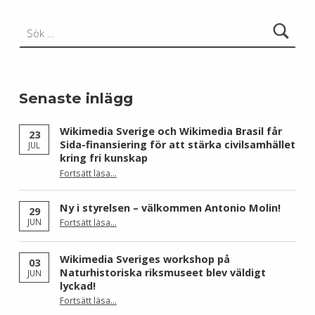
Sök efter:
Senaste inlägg
Wikimedia Sverige och Wikimedia Brasil får
23
Sida-finansiering för att stärka civilsamhället
JUL
kring fri kunskap
Fortsätt läsa
…
“Wikimedia Sverige och Wikimedia Brasil får Sida-finansiering för att stärka civilsamhället kring fri kunskap”
Ny i styrelsen – välkommen Antonio Molin!
29
“Ny i styrelsen – välkommen Antonio Molin!”
JUN
Fortsätt läsa
…
Wikimedia Sveriges workshop på
03
Naturhistoriska riksmuseet blev väldigt
JUN
lyckad!
“Wikimedia Sveriges workshop på Naturhistoriska riksmuseet blev väldigt lyckad!”
Fortsätt läsa
…