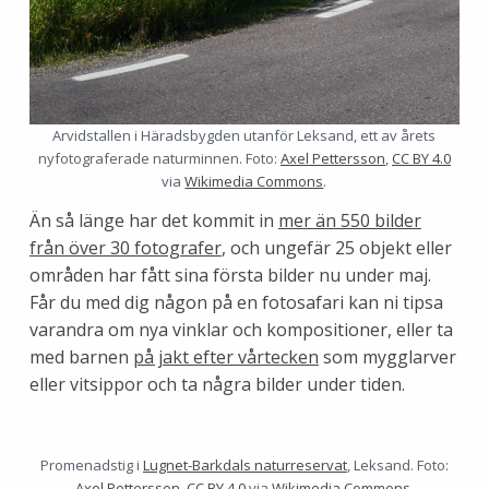
Arvidstallen i Häradsbygden utanför Leksand, ett av årets
nyfotograferade naturminnen. Foto:
Axel Pettersson
,
CC BY 4.0
via
Wikimedia Commons
.
Än så länge har det kommit in
mer än 550 bilder
från över 30 fotografer
, och ungefär 25 objekt eller
områden har fått sina första bilder nu under maj.
Får du med dig någon på en fotosafari kan ni tipsa
varandra om nya vinklar och kompositioner, eller ta
med barnen
på jakt efter vårtecken
som mygglarver
eller vitsippor och ta några bilder under tiden.
Promenadstig i
Lugnet-Barkdals naturreservat
, Leksand. Foto:
Axel Pettersson
,
CC BY 4.0
via
Wikimedia Commons
.