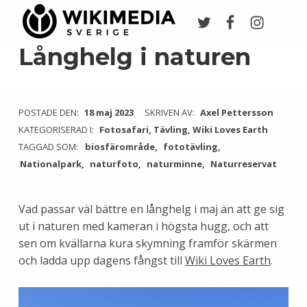
Twitter
Facebook
Instagr
Wikimedia Sverige
VI ARBETAR FÖR FRI KUNSKAP
Långhelg i naturen
POSTADE DEN:
18 maj 2023
SKRIVEN AV:
Axel Pettersson
KATEGORISERAD I:
Fotosafari
,
Tävling
,
Wiki Loves Earth
TAGGAD SOM:
biosfärområde
fototävling
Nationalpark
naturfoto
naturminne
Naturreservat
Vad passar väl bättre en långhelg i maj än att ge sig
ut i naturen med kameran i högsta hugg, och att
sen om kvällarna kura skymning framför skärmen
och ladda upp dagens fångst till
Wiki Loves Earth
.