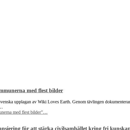
mmunerna med flest bilder
nska upplagan av Wiki Loves Earth. Genom tävlingen dokumenterar foto
a…
nerna med flest bilder”
…
siering för att stärka civilsamhället kring fri kunska