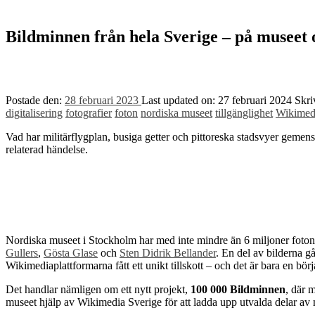
Bildminnen från hela Sverige – på musee
Postade den:
28 februari 2023
Last updated on:
27 februari 2024
Skri
digitalisering
fotografier
foton
nordiska museet
tillgänglighet
Wikime
Vad har militärflygplan, busiga getter och pittoreska stadsvyer gemen
relaterad händelse.
Nordiska museet i Stockholm har med inte mindre än 6 miljoner foton
Gullers
,
Gösta Glase
och
Sten Didrik Bellander
. En del av bilderna g
Wikimediaplattformarna fått ett unikt tillskott – och det är bara en börj
Det handlar nämligen om ett nytt projekt,
100 000 Bildminnen
, där 
museet hjälp av Wikimedia Sverige för att ladda upp utvalda delar av