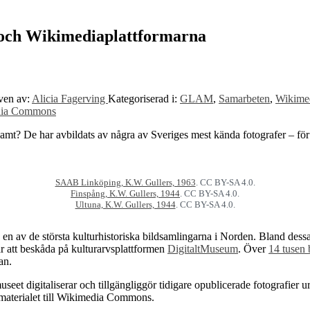
t och Wikimediaplattformarna
ven av:
Alicia Fagerving
Kategoriserad i:
GLAM
,
Samarbeten
,
Wikime
dia Commons
samt? De har avbildats av några av Sveriges mest kända fotografer – för
SAAB Linköping, K.W. Gullers, 1963
. CC BY-SA 4.0.
Finspång, K.W. Gullers, 1944
. CC BY-SA 4.0.
Ultuna, K.W. Gullers, 1944
. CC BY-SA 4.0.
 en av de största kulturhistoriska bildsamlingarna i Norden. Bland de
år att beskåda på kulturarvsplattformen
DigitaltMuseum
. Över
14 tusen 
an.
museet digitaliserar och tillgängliggör tidigare opublicerade fotografier u
 materialet till Wikimedia Commons.