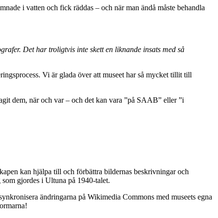
hamnade i vatten och fick räddas – och när man ändå måste behandla
afer. Det har troligtvis inte skett en liknande insats med så
ringsprocess. Vi är glada över att museet har så mycket tillit till
tagit dem, när och var – och det kan vara ”på SAAB” eller ”i
kapen kan hjälpa till och förbättra bildernas beskrivningar och
 som gjordes i Ultuna på 1940-talet.
 att synkronisera ändringarna på Wikimedia Commons med museets egna
formarna!