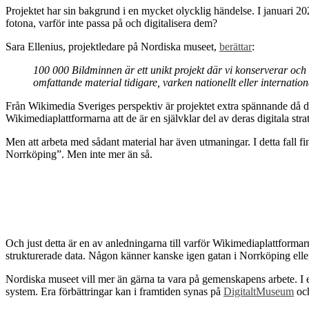
Projektet har sin bakgrund i en mycket olycklig händelse. I januari 
fotona, varför inte passa på och digitalisera dem?
Sara Ellenius, projektledare på Nordiska museet,
berättar
:
100 000 Bildminnen är ett unikt projekt där vi konserverar och 
omfattande material tidigare, varken nationellt eller internatione
Från Wikimedia Sveriges perspektiv är projektet extra spännande då det int
Wikimediaplattformarna att de är en självklar del av deras digitala strat
Men att arbeta med sådant material har även utmaningar. I detta fall 
Norrköping”. Men inte mer än så.
Och just detta är en av anledningarna till varför Wikimediaplattformar
strukturerade data. Någon känner kanske igen gatan i Norrköping eller
Nordiska museet vill mer än gärna ta vara på gemenskapens arbete. I
system. Era förbättringar kan i framtiden synas på
DigitaltMuseum
och