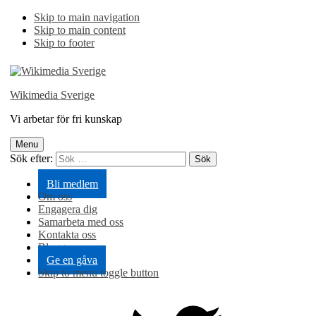
Skip to main navigation
Skip to main content
Skip to footer
Wikimedia Sverige
Vi arbetar för fri kunskap
Menu
Sök efter:
Bli medlem
Om oss
Engagera dig
Samarbeta med oss
Kontakta oss
Blogg
Ge en gåva
Skip to menu toggle button