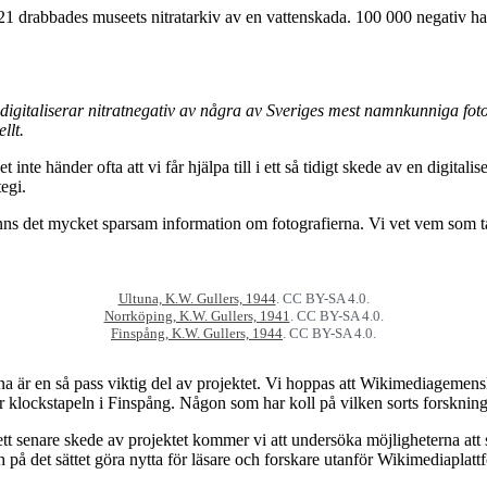
2021 drabbades museets nitratarkiv av en vattenskada. 100 000 negativ 
digitaliserar nitratnegativ av några av Sveriges mest namnkunniga fotogr
llt.
e händer ofta att vi får hjälpa till i ett så tidigt skede av en digitalise
egi.
finns det mycket sparsam information om fotografierna. Vi vet vem som 
Ultuna, K.W. Gullers, 1944
. CC BY-SA 4.0.
Norrköping, K.W. Gullers, 1941
. CC BY-SA 4.0.
Finspång, K.W. Gullers, 1944
. CC BY-SA 4.0.
na är en så pass viktig del av projektet. Vi hoppas att Wikimediagemens
 klockstapeln i Finspång. Någon som har koll på vilken sorts forskning
 ett senare skede av projektet kommer vi att undersöka möjligheterna
 på det sättet göra nytta för läsare och forskare utanför Wikimediaplatt