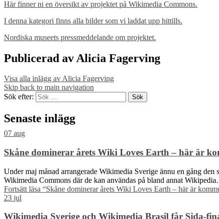
Här finner ni en översikt av projektet på Wikimedia Commons.
I denna kategori finns alla bilder som vi laddat upp hittills.
Nordiska museets pressmeddelande om projektet.
Publicerad av
Alicia Fagerving
Visa alla inlägg av Alicia Fagerving
Skip back to main navigation
Sök efter:
Senaste inlägg
07
aug
Skåne dominerar årets Wiki Loves Earth – här är ko
Under maj månad arrangerade Wikimedia Sverige ännu en gång den sve
Wikimedia Commons där de kan användas på bland annat Wikipedi
Fortsätt läsa
“Skåne dominerar årets Wiki Loves Earth – här är kommu
23
jul
Wikimedia Sverige och Wikimedia Brasil får Sida-finan