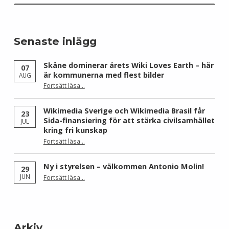
Senaste inlägg
Skåne dominerar årets Wiki Loves Earth – här
07
är kommunerna med flest bilder
AUG
Fortsätt läsa
…
“Skåne dominerar årets Wiki Loves Earth – här är kommunerna med flest bilder”
Wikimedia Sverige och Wikimedia Brasil får
23
Sida-finansiering för att stärka civilsamhället
JUL
kring fri kunskap
Fortsätt läsa
…
“Wikimedia Sverige och Wikimedia Brasil får Sida-finansiering för att stärka civilsamhället kring fri kunskap”
Ny i styrelsen – välkommen Antonio Molin!
29
“Ny i styrelsen – välkommen Antonio Molin!”
JUN
Fortsätt läsa
…
Arkiv