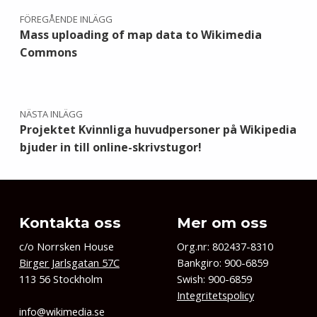
FÖREGÅENDE INLÄGG
Mass uploading of map data to Wikimedia
Commons
NÄSTA INLÄGG
Projektet Kvinnliga huvudpersoner på Wikipedia
bjuder in till online-skrivstugor!
Kontakta oss
Mer om oss
c/o Norrsken House
Org.nr: 802437-8310
Birger Jarlsgatan 57C
Bankgiro: 900-6859
113 56 Stockholm
Swish: 900-6859
Integritetspolicy
info@wikimedia.se