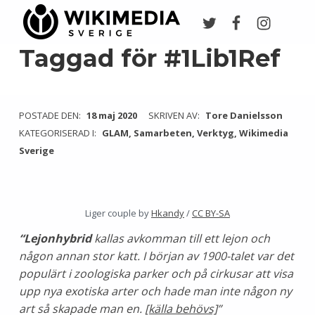
Twitter
Facebook
Instagr
Wikimedia Sverige
VI ARBETAR FÖR FRI KUNSKAP
Taggad för #1Lib1Ref
POSTADE DEN:
18 maj 2020
SKRIVEN AV:
Tore Danielsson
KATEGORISERAD I:
GLAM
,
Samarbeten
,
Verktyg
,
Wikimedia
Sverige
Liger couple by
Hkandy
/
CC BY-SA
“Lejonhybrid
kallas avkomman till ett lejon och
någon annan stor katt. I början av 1900-talet var det
populärt i zoologiska parker och på cirkusar att visa
upp nya exotiska arter och hade man inte någon ny
art så skapade man en.
[källa behövs]
”