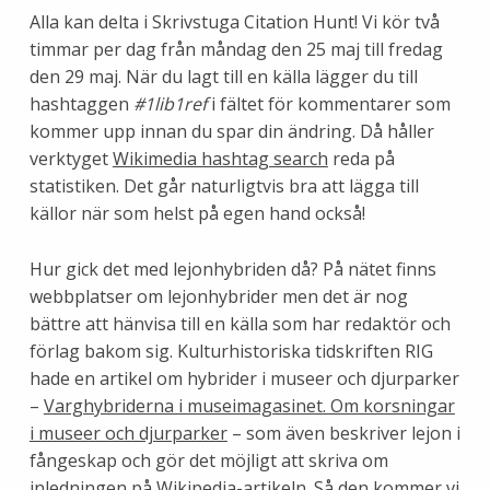
Alla kan delta i Skrivstuga Citation Hunt! Vi kör två
timmar per dag från måndag den 25 maj till fredag
den 29 maj. När du lagt till en källa lägger du till
hashtaggen
#1lib1ref
i fältet för kommentarer som
kommer upp innan du spar din ändring. Då håller
verktyget
Wikimedia hashtag search
reda på
statistiken. Det går naturligtvis bra att lägga till
källor när som helst på egen hand också!
Hur gick det med lejonhybriden då? På nätet finns
webbplatser om lejonhybrider men det är nog
bättre att hänvisa till en källa som har redaktör och
förlag bakom sig. Kulturhistoriska tidskriften RIG
hade en artikel om hybrider i museer och djurparker
–
Varghybriderna i museimagasinet. Om korsningar
i museer och djurparker
– som även beskriver lejon i
fångeskap och gör det möjligt att skriva om
inledningen på Wikipedia-artikeln. Så den kommer vi