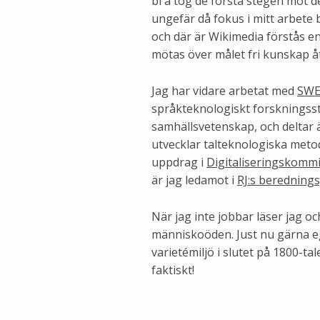
bl a tog de första stegen mot 
ungefär då fokus i mitt arbete b
och där är Wikimedia förstås en
mötas över målet fri kunskap åt
Jag har vidare arbetat med
SWE
språkteknologiskt forsknings
samhällsvetenskap, och deltar 
utvecklar talteknologiska metod
uppdrag i
Digitaliseringskomm
är jag ledamot i
RJ:s beredning
När jag inte jobbar läser jag oc
människoöden. Just nu gärna eg
varietémiljö i slutet på 1800-tal
faktiskt!