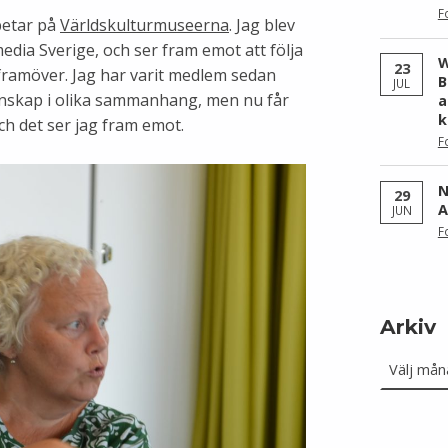
F
betar på
Världskulturmuseerna
. Jag blev
media Sverige, och ser fram emot att följa
W
23
framöver. Jag har varit medlem sedan
B
JUL
kunskap i olika sammanhang, men nu får
a
k
ch det ser jag fram emot.
F
N
29
A
JUN
F
Arkiv
Arkiv