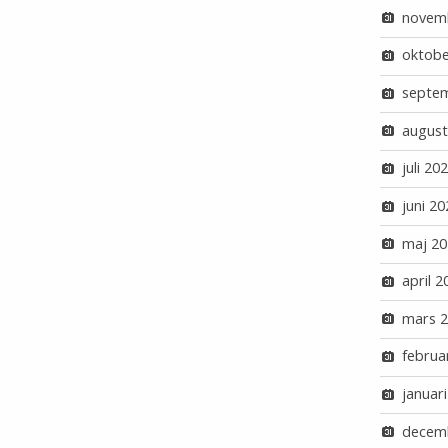
novem
oktobe
septe
august
juli 20
juni 20
maj 20
april 2
mars 
februa
januar
decem