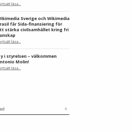
ortsätt läsa
…
“Skåne dominerar årets Wiki Loves Earth – här är kommunerna med flest bilder”
ikimedia Sverige och Wikimedia
rasil får Sida-finansiering för
tt stärka civilsamhället kring fri
unskap
ortsätt läsa
…
“Wikimedia Sverige och Wikimedia Brasil får Sida-finansiering för att stärka civilsamhället kring fri kunskap”
y i styrelsen – välkommen
ntonio Molin!
“Ny i styrelsen – välkommen Antonio Molin!”
ortsätt läsa
…