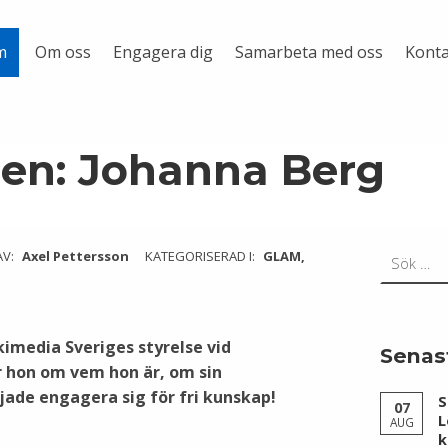
Om oss
Engagera dig
Samarbeta med oss
Konta
m
lsen: Johanna Berg
Sök efter:
AV:
Axel Pettersson
KATEGORISERAD I:
GLAM
,
kimedia Sveriges styrelse vid
Senas
ar hon om vem hon är, om sin
jade engagera sig för fri kunskap!
S
07
L
AUG
k