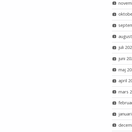
novem
oktobe
septe
august
juli 20
juni 20
maj 20
april 2
mars 
februa
januar
decem