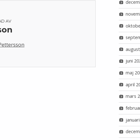
decem
novem
AD AV
oktobe
son
septe
 Pettersson
august
juni 20
maj 20
april 2
mars 
februa
januar
decem