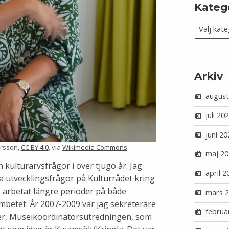
Kateg
Kategorie
Arkiv
august
juli 20
juni 20
ersson,
CC BY 4.0
, via
Wikimedia Commons
.
maj 20
kulturarvsfrågor i över tjugo år. Jag
april 2
 utvecklingsfrågor på
Kulturrådet
kring
e arbetat längre perioder på både
mars 
ämbetet
. År 2007-2009 var jag sekreterare
februa
eer, Museikoordinatorsutredningen, som