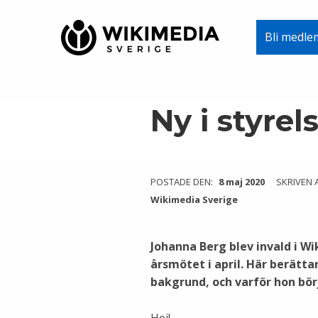
Wikimedia Sverige
Bli medle
VI ARBETAR FÖR FRI KUNSKAP
Skip to main navigation
Skip to main content
Skip to footer
Ny i styre
POSTADE DEN:
8 maj 2020
SKRIVEN 
Wikimedia Sverige
Johanna Berg blev invald i Wi
årsmötet i april. Här berätt
bakgrund, och varför hon bör
Hej!