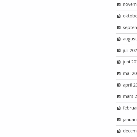
novem
oktobe
septe
august
juli 20
juni 20
maj 20
april 2
mars 
februa
januar
decem