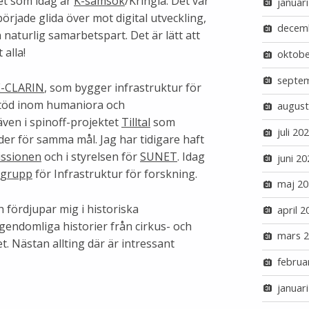
det som idag är
K-samsök
/Kringla. Det var
januar
örjade glida över mot digital utveckling,
decem
 naturlig samarbetspart. Det är lätt att
 alla!
oktobe
septe
-CLARIN
, som bygger infrastruktur för
stöd inom humaniora och
august
även i spinoff-projektet
Tilltal
som
juli 20
er för samma mål. Jag har tidigare haft
issionen
och i styrelsen för
SUNET
. Idag
juni 20
sgrupp
för Infrastruktur för forskning.
maj 20
h fördjupar mig i historiska
april 2
endomliga historier från cirkus- och
mars 
et. Nästan allting där är intressant
februa
januar