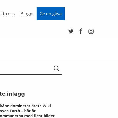
kta oss
Blogg
Ge en gåva
Twitter
Facebook
Instagram
te inlägg
kåne dominerar årets Wiki
oves Earth – här är
ommunerna med flest bilder