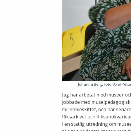
Johanna Berg, Foto: Axel Pett
Jag har arbetat med museer och 
jobbade med museipedagogiska
millennieskiftet, och har senar
Riksarkivet
och
Riksantikvarie
i en statlig utredning om mus