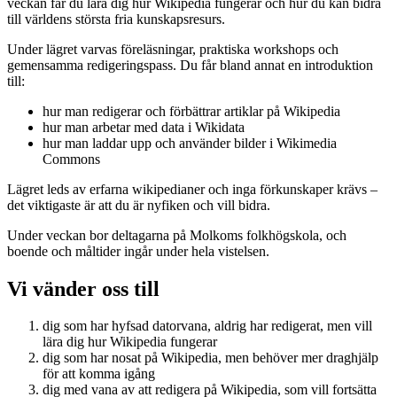
veckan får du lära dig hur Wikipedia fungerar och hur du kan bidra
till världens största fria kunskapsresurs.
Under lägret varvas föreläsningar, praktiska workshops och
gemensamma redigeringspass. Du får bland annat en introduktion
till:
hur man redigerar och förbättrar artiklar på Wikipedia
hur man arbetar med data i Wikidata
hur man laddar upp och använder bilder i Wikimedia
Commons
Lägret leds av erfarna wikipedianer och inga förkunskaper krävs –
det viktigaste är att du är nyfiken och vill bidra.
Under veckan bor deltagarna på Molkoms folkhögskola, och
boende och måltider ingår under hela vistelsen.
Vi vänder oss till
dig som har hyfsad datorvana, aldrig har redigerat, men vill
lära dig hur Wikipedia fungerar
dig som har nosat på Wikipedia, men behöver mer draghjälp
för att komma igång
dig med vana av att redigera på Wikipedia, som vill fortsätta