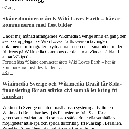
07
aug
Skåne dominerar årets Wiki Loves Earth – här är
kommunerna med flest bilder
Under maj månad arrangerade Wikimedia Sverige ännu en gång den
svenska upplagan av Wiki Loves Earth. Genom tävlingen
dokumenterar fotografer skyddad natur och delar sina bilder under
fri licens på Wikimedia Commons där de kan användas på bland
annat Wikipedia…
Fortsätt läsa
“Skåne dominerar årets Wiki Loves Earth – här är
kommunerna med flest bilder”
…
23
jul
Wikimedia Sverige och Wikimedia Brasil får Sida-
finansiering för att stärka civilsamhället kring fri
kunskap
Wikimedia Sverige och den brasilianska systerorganisationen
Wikimedia Brasil har beviljats finansiering från Sida för ett
gemensamt ettårigt projekt som ska stärka det civila samhällets
möjligheter att skapa och sprida tillförlitlig, fri kunskap i Brasilien.
Projektet, Strengthening Civil Society Capacity for…