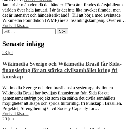
skriva
Januari är månaden då det händer. Förra året firades tioårsjubileum
på
världen över hela januari. I år är det inte lika mycket firande, men
Wikipedia?”
det är intensivt och händelserikt ändå. Till att börja med avslutade
Wikimedia Foundation (WMF) årets insamlingskampanj. Över en…
“Det
Fortsätt läsa
…
Sök
går
efter:
bra
nu!”
Senaste inlägg
23
jul
Wikimedia Sverige och Wikimedia Brasil får Sida-
finansiering för att stärka civilsamhället kring fri
kunskap
Wikimedia Sverige och den brasilianska systerorganisationen
Wikimedia Brasil har beviljats finansiering från Sida för ett
gemensamt ettårigt projekt som ska stärka det civila samhällets
möjligheter att skapa och sprida tillförlitlig, fri kunskap i Brasilien.
Projektet, Strengthening Civil Society Capacity for…
“Wikimedia
Fortsätt läsa
…
Sverige
29
jun
och
Wikimedia