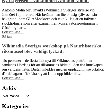
Ny i styrelsen – välkommen Antonio Molin!
Brasil
får
Antonio Molin blev invald i Wikimedia Sveriges styrelse vid
Sida-
årsmötet i april 2026. Här berättar han lite om sig själv och sin
finansiering
bakgrund inom GLAM-sektorn och teknik. Jag är en inflyttad
för
stockholmare som efter examen från konservatorsprogrammet i
att
Göteborg har…
stärka
“Ny
Fortsätt läsa
…
civilsamhället
i
03
jun
kring
styrelsen
fri
–
Wikimedia Sveriges workshop på Naturhistoriska
kunskap”
välkommen
riksmuseet blev väldigt lyckad!
Antonio
Molin!”
Tio personer – de flesta helt nya till Wikimedias plattformar –
samlades i lördags för att tillsammans bidra till den fria kunskapen
om världens natur. Dagen inleddes med en uppladdningsworkshop
där deltagarna fick lära sig att ladda upp bilder till…
“Wikimedia
Fortsätt läsa
…
Sveriges
workshop
Arkiv
på
Naturhistoriska
Arkiv
riksmuseet
blev
Kategorier
väldigt