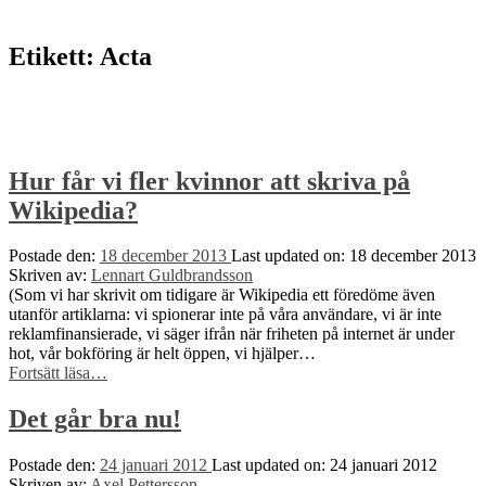
to
top
↑
Etikett:
Acta
Hur får vi fler kvinnor att skriva på
Wikipedia?
Postade den:
18 december 2013
Last updated on:
18 december 2013
Skriven av:
Lennart Guldbrandsson
(Som vi har skrivit om tidigare är Wikipedia ett föredöme även
utanför artiklarna: vi spionerar inte på våra användare, vi är inte
reklamfinansierade, vi säger ifrån när friheten på internet är under
hot, vår bokföring är helt öppen, vi hjälper…
“Hur
Fortsätt läsa
…
får
vi
Det går bra nu!
fler
kvinnor
Postade den:
24 januari 2012
Last updated on:
24 januari 2012
att
Skriven av:
Axel Pettersson