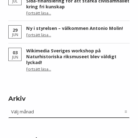
Sida-finansiering för att stärka civilsamhället
JUL
kring fri kunskap
Fortsätt läsa
…
“Wikimedia Sverige och Wikimedia Brasil får Sida-finansiering för att stärka civilsamhället kring fri kunskap”
Ny i styrelsen – välkommen Antonio Molin!
29
“Ny i styrelsen – välkommen Antonio Molin!”
JUN
Fortsätt läsa
…
Wikimedia Sveriges workshop på
03
Naturhistoriska riksmuseet blev väldigt
JUN
lyckad!
“Wikimedia Sveriges workshop på Naturhistoriska riksmuseet blev väldigt lyckad!”
Fortsätt läsa
…
Arkiv
Arkiv