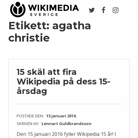
Twitter
Facebook
Instagr
Wikimedia Sverige
VI ARBETAR FÖR FRI KUNSKAP
Etikett:
agatha
christie
15 skäl att fira
Wikipedia på dess 15-
årsdag
POSTADE DEN:
15 januari 2016
SKRIVEN AV:
Lennart Guldbrandsson
Den 15 januari 2016 fyller Wikipedia 15 år! I