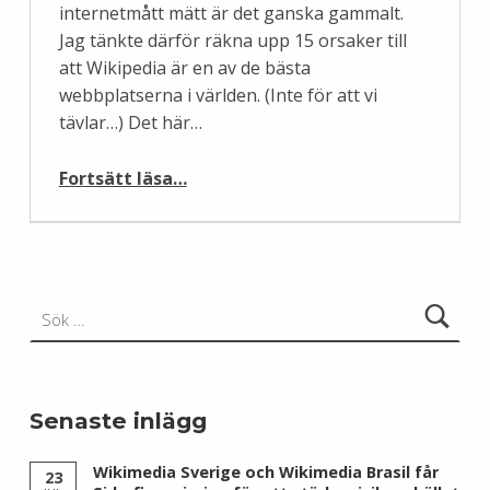
internetmått mätt är det ganska gammalt.
Jag tänkte därför räkna upp 15 orsaker till
att Wikipedia är en av de bästa
webbplatserna i världen. (Inte för att vi
tävlar…) Det här…
“15 skäl att fira Wikipedia på dess 15-årsdag”
Fortsätt läsa
…
Sök efter:
Senaste inlägg
Wikimedia Sverige och Wikimedia Brasil får
23