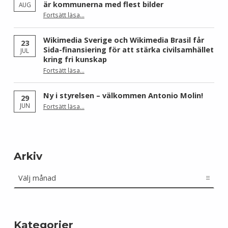
är kommunerna med flest bilder
AUG
Fortsätt läsa
…
“Skåne dominerar årets Wiki Loves Earth – här är kommunerna med flest bilder”
Wikimedia Sverige och Wikimedia Brasil får
23
Sida-finansiering för att stärka civilsamhället
JUL
kring fri kunskap
Fortsätt läsa
…
“Wikimedia Sverige och Wikimedia Brasil får Sida-finansiering för att stärka civilsamhället kring fri kunskap”
Ny i styrelsen – välkommen Antonio Molin!
29
“Ny i styrelsen – välkommen Antonio Molin!”
JUN
Fortsätt läsa
…
Arkiv
Arkiv
Kategorier