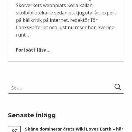
Skolverkets webbplats Kolla källan,
skolbibliotekarie sedan ett tjugotal år, expert
på källkritik på internet, redaktör för
Länkskafferiet och just nu reser hon Sverige
runt…
“Gästinlägg: Källkritik i Wikipedias tidevarv”
Fortsätt läsa
…
Sök efter:
Senaste inlägg
Skåne dominerar årets Wiki Loves Earth – här
07