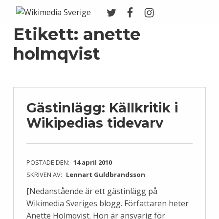
Twitter
Facebook
Instagram
Wikimedia Sverige
VI ARBETAR FÖR FRI KUNSKAP
Etikett:
anette
holmqvist
Gästinlägg: Källkritik i
Wikipedias tidevarv
POSTADE DEN:
14 april 2010
SKRIVEN AV:
Lennart Guldbrandsson
[Nedanstående är ett gästinlägg på
Wikimedia Sveriges blogg. Författaren heter
Anette Holmqvist. Hon är ansvarig för