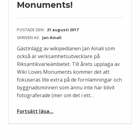
Monuments!
POSTADE DEN:
21 augusti 2017
SKRIVEN AV:
Jan Ainali
Gästinlägg av wikipedianen Jan Ainali som
också är verksamhetsutvecklare på
Riksantikvarieämbetet. Till årets upplaga av
Wiki Loves Monuments kommer det att
fokuseras lite extra på de fornlämningar och
byggnadsminnen som ännu inte har blivit
fotograferade (mer om det i ett…
“Hjälp oss förbereda årets Wiki Loves Monuments!”
Fortsätt läsa
…