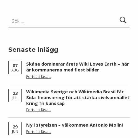
Sök efter:
Senaste inlägg
Skåne dominerar årets Wiki Loves Earth – här
07
är kommunerna med flest bilder
AUG
Fortsätt läsa
…
“Skåne dominerar årets Wiki Loves Earth – här är kommunerna med flest bilder”
Wikimedia Sverige och Wikimedia Brasil får
23
Sida-finansiering för att stärka civilsamhället
JUL
kring fri kunskap
Fortsätt läsa
…
“Wikimedia Sverige och Wikimedia Brasil får Sida-finansiering för att stärka civilsamhället kring fri kunskap”
Ny i styrelsen – välkommen Antonio Molin!
29
“Ny i styrelsen – välkommen Antonio Molin!”
JUN
Fortsätt läsa
…