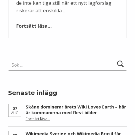
de inte kan tiga still när ett nytt lagförslag
riskerar att enskilda…
“Wikipedia strejkar!”
Fortsätt läsa
…
Sök efter:
Senaste inlägg
Skåne dominerar årets Wiki Loves Earth – här
07
är kommunerna med flest bilder
AUG
Fortsätt läsa
…
“Skåne dominerar årets Wiki Loves Earth – här är kommunerna med flest bilder”
Wikimedia Sverige och Wikimedia Brasil får