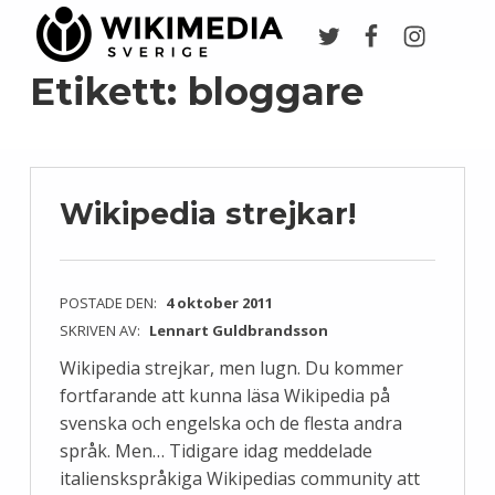
Twitter
Facebook
Instagr
Wikimedia Sverige
VI ARBETAR FÖR FRI KUNSKAP
Etikett:
bloggare
Wikipedia strejkar!
POSTADE DEN:
4 oktober 2011
SKRIVEN AV:
Lennart Guldbrandsson
Wikipedia strejkar, men lugn. Du kommer
fortfarande att kunna läsa Wikipedia på
svenska och engelska och de flesta andra
språk. Men… Tidigare idag meddelade
italienskspråkiga Wikipedias community att