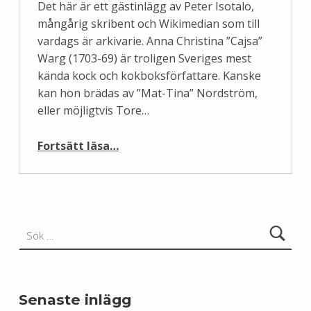
Det här är ett gästinlägg av Peter Isotalo,
mångårig skribent och Wikimedian som till
vardags är arkivarie. Anna Christina ”Cajsa”
Warg (1703-69) är troligen Sveriges mest
kända kock och kokboksförfattare. Kanske
kan hon brädas av ”Mat-Tina” Nordström,
eller möjligtvis Tore…
Fortsätt läsa
…
“Allt du ville veta om Cajsa Warg, men inte hade de digitala resurserna att ställa frågor med”
Sök efter:
Senaste inlägg