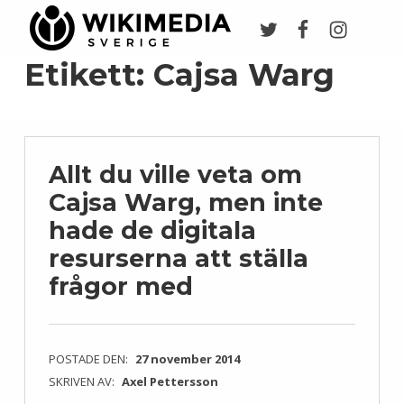
Twitter
Facebook
Instagr
Wikimedia Sverige
VI ARBETAR FÖR FRI KUNSKAP
Etikett:
Cajsa Warg
Allt du ville veta om
Cajsa Warg, men inte
hade de digitala
resurserna att ställa
frågor med
POSTADE DEN:
27 november 2014
SKRIVEN AV:
Axel Pettersson