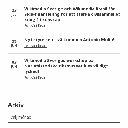
Wikimedia Sverige och Wikimedia Brasil får
23
Sida-finansiering för att stärka civilsamhället
JUL
kring fri kunskap
Fortsätt läsa
…
“Wikimedia Sverige och Wikimedia Brasil får Sida-finansiering för att stärka civilsamhället kring fri kunskap”
Ny i styrelsen – välkommen Antonio Molin!
29
“Ny i styrelsen – välkommen Antonio Molin!”
JUN
Fortsätt läsa
…
Wikimedia Sveriges workshop på
03
Naturhistoriska riksmuseet blev väldigt
JUN
lyckad!
“Wikimedia Sveriges workshop på Naturhistoriska riksmuseet blev väldigt lyckad!”
Fortsätt läsa
…
Arkiv
Arkiv