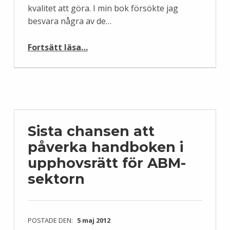
kvalitet att göra. I min bok försökte jag
besvara några av de…
“Det finns inte bara en Wikipedia”
Fortsätt läsa
…
Sista chansen att
påverka handboken i
upphovsrätt för ABM-
POSTADE DEN:
5 maj 2012