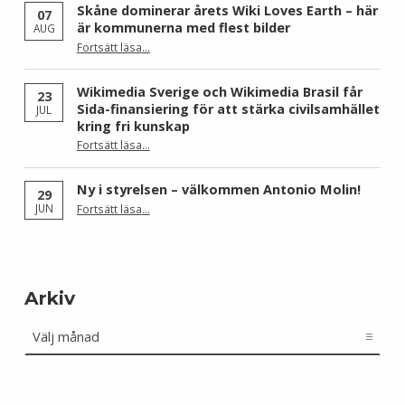
Skåne dominerar årets Wiki Loves Earth – här
07
är kommunerna med flest bilder
AUG
Fortsätt läsa
…
“Skåne dominerar årets Wiki Loves Earth – här är kommunerna med flest bilder”
Wikimedia Sverige och Wikimedia Brasil får
23
Sida-finansiering för att stärka civilsamhället
JUL
kring fri kunskap
Fortsätt läsa
…
“Wikimedia Sverige och Wikimedia Brasil får Sida-finansiering för att stärka civilsamhället kring fri kunskap”
Ny i styrelsen – välkommen Antonio Molin!
29
“Ny i styrelsen – välkommen Antonio Molin!”
JUN
Fortsätt läsa
…
Arkiv
Arkiv