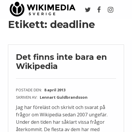
Twitter
Facebook
Instagr
Wikimedia Sverige
VI ARBETAR FÖR FRI KUNSKAP
Etikett:
deadline
Det finns inte bara en
Wikipedia
POSTADE DEN:
8 april 2013
SKRIVEN AV:
Lennart Guldbrandsson
Jag har föreläst och skrivit och svarat på
frågor om Wikipedia sedan 2007 ungefär.
Under den tiden har såklart vissa frågor
återkommit. De flesta av dem har med