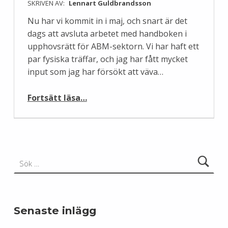
SKRIVEN AV:
Lennart Guldbrandsson
Nu har vi kommit in i maj, och snart är det
dags att avsluta arbetet med handboken i
upphovsrätt för ABM-sektorn. Vi har haft ett
par fysiska träffar, och jag har fått mycket
input som jag har försökt att väva…
“Sista chansen att påverka handboken i upphovsrätt för ABM-sektorn‏”
Fortsätt läsa
…
Sök efter:
Senaste inlägg