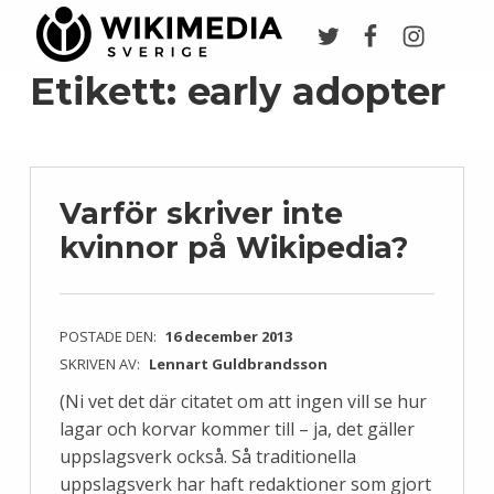
Twitter
Facebook
Instagr
Wikimedia Sverige
VI ARBETAR FÖR FRI KUNSKAP
Etikett:
early adopter
Varför skriver inte
kvinnor på Wikipedia?
POSTADE DEN:
16 december 2013
SKRIVEN AV:
Lennart Guldbrandsson
(Ni vet det där citatet om att ingen vill se hur
lagar och korvar kommer till – ja, det gäller
uppslagsverk också. Så traditionella
uppslagsverk har haft redaktioner som gjort