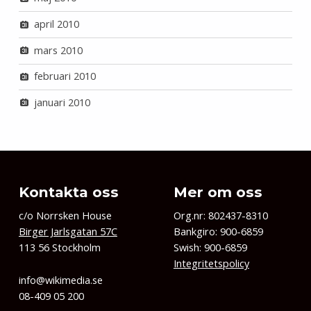
april 2010
mars 2010
februari 2010
januari 2010
Kontakta oss
Mer om oss
c/o Norrsken House
Org.nr: 802437-8310
Birger Jarlsgatan 57C
Bankgiro: 900-6859
113 56 Stockholm
Swish: 900-6859
Integritetspolicy
info@wikimedia.se
08-409 05 200