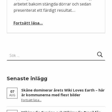
arbetet bakom stängda dörrar och sedan
presenterat ett färdigt resultat.…
“Varför skriver inte kvinnor på Wikipedia?”
Fortsätt läsa
…
Sök efter:
Senaste inlägg
Skåne dominerar årets Wiki Loves Earth – här
07
är kommunerna med flest bilder
AUG
Fortsätt läsa
…
“Skåne dominerar årets Wiki Loves Earth – här är kommunerna med flest bilder”