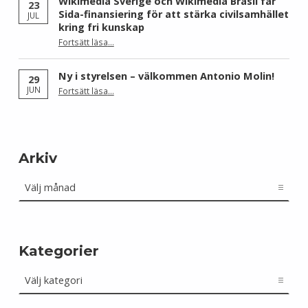
Wikimedia Sverige och Wikimedia Brasil får
23
Sida-finansiering för att stärka civilsamhället
JUL
kring fri kunskap
Fortsätt läsa
…
“Wikimedia Sverige och Wikimedia Brasil får Sida-finansiering för att stärka civilsamhället kring fri kunskap”
Ny i styrelsen – välkommen Antonio Molin!
29
“Ny i styrelsen – välkommen Antonio Molin!”
JUN
Fortsätt läsa
…
Arkiv
Arkiv
Kategorier
Kategorier