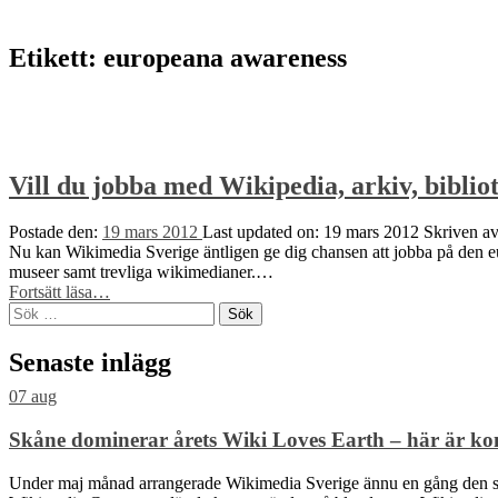
to
top
↑
Etikett:
europeana awareness
Vill du jobba med Wikipedia, arkiv, bibli
Postade den:
19 mars 2012
Last updated on:
19 mars 2012
Skriven a
Nu kan Wikimedia Sverige äntligen ge dig chansen att jobba på den eur
museer samt trevliga wikimedianer.…
“Vill
Fortsätt läsa
…
Sök
du
efter:
jobba
med
Senaste inlägg
Wikipedia,
arkiv,
07
aug
bibliotek
och
Skåne dominerar årets Wiki Loves Earth – här är ko
museer?”
Under maj månad arrangerade Wikimedia Sverige ännu en gång den sve