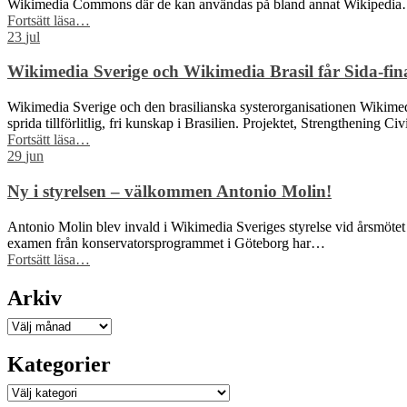
Wikimedia Commons där de kan användas på bland annat Wikipedi
“Skåne
Fortsätt läsa
…
dominerar
23
jul
årets
Wiki
Wikimedia Sverige och Wikimedia Brasil får Sida-finan
Loves
Earth
Wikimedia Sverige och den brasilianska systerorganisationen Wikimedia 
–
sprida tillförlitlig, fri kunskap i Brasilien. Projektet, Strengthening C
här
“Wikimedia
Fortsätt läsa
…
är
Sverige
29
jun
kommunerna
och
med
Wikimedia
Ny i styrelsen – välkommen Antonio Molin!
flest
Brasil
bilder”
får
Antonio Molin blev invald i Wikimedia Sveriges styrelse vid årsmötet 
Sida-
examen från konservatorsprogrammet i Göteborg har…
finansiering
“Ny
Fortsätt läsa
…
för
i
att
styrelsen
Arkiv
stärka
–
civilsamhället
välkommen
Arkiv
kring
Antonio
fri
Molin!”
Kategorier
kunskap”
Kategorier