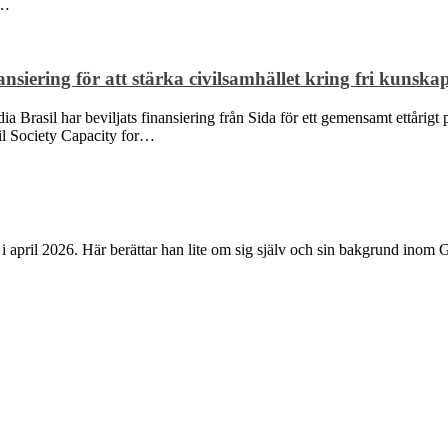
a…
siering för att stärka civilsamhället kring fri kunska
Brasil har beviljats finansiering från Sida för ett gemensamt ettårigt p
ivil Society Capacity for…
i april 2026. Här berättar han lite om sig själv och sin bakgrund inom