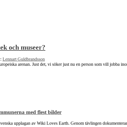
otek och museer?
v:
Lennart Guldbrandsson
opeiska arenan. Just det, vi söker just nu en person som vill jobba in
mmunerna med flest bilder
nska upplagan av Wiki Loves Earth. Genom tävlingen dokumenterar foto