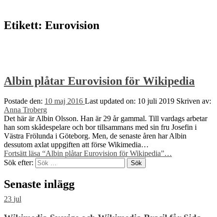
Etikett:
Eurovision
Albin plåtar Eurovision för Wikipedia
Postade den:
10 maj 2016
Last updated on:
10 juli 2019
Skriven av:
Anna Troberg
Det här är Albin Olsson. Han är 29 år gammal. Till vardags arbetar
han som skådespelare och bor tillsammans med sin fru Josefin i
Västra Frölunda i Göteborg. Men, de senaste åren har Albin
dessutom axlat uppgiften att förse Wikimedia…
Fortsätt läsa
“Albin plåtar Eurovision för Wikipedia”
…
Sök efter:
Senaste inlägg
23
jul