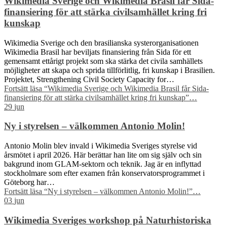
Wikimedia Sverige och Wikimedia Brasil får Sida-
finansiering för att stärka civilsamhället kring fri
kunskap
Wikimedia Sverige och den brasilianska systerorganisationen
Wikimedia Brasil har beviljats finansiering från Sida för ett
gemensamt ettårigt projekt som ska stärka det civila samhällets
möjligheter att skapa och sprida tillförlitlig, fri kunskap i Brasilien.
Projektet, Strengthening Civil Society Capacity for…
Fortsätt läsa
“Wikimedia Sverige och Wikimedia Brasil får Sida-
finansiering för att stärka civilsamhället kring fri kunskap”
…
29
jun
Ny i styrelsen – välkommen Antonio Molin!
Antonio Molin blev invald i Wikimedia Sveriges styrelse vid
årsmötet i april 2026. Här berättar han lite om sig själv och sin
bakgrund inom GLAM-sektorn och teknik. Jag är en inflyttad
stockholmare som efter examen från konservatorsprogrammet i
Göteborg har…
Fortsätt läsa
“Ny i styrelsen – välkommen Antonio Molin!”
…
03
jun
Wikimedia Sveriges workshop på Naturhistoriska