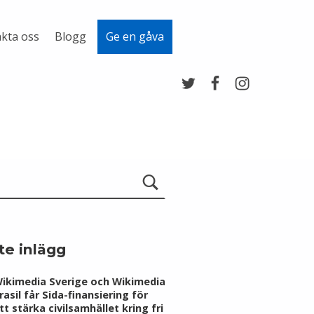
kta oss
Blogg
Ge en gåva
Twitter
Facebook
Instagram
te inlägg
ikimedia Sverige och Wikimedia
rasil får Sida-finansiering för
tt stärka civilsamhället kring fri