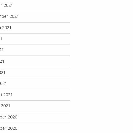
r 2021
mber 2021
i 2021
21
21
21
021
2021
ri 2021
i 2021
ber 2020
ber 2020