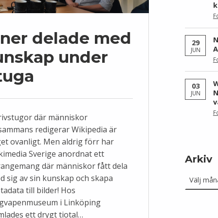
k
F
aner delade med
N
29
A
JUN
kunskap under
F
tuga
W
03
N
JUN
v
F
rivstugor där människor
llsammans redigerar Wikipedia är
et ovanligt. Men aldrig förr har
kimedia Sverige anordnat ett
Arkiv
rangemang där människor fått dela
Arkiv
d sig av sin kunskap och skapa
adata till bilder! Hos
ygvapenmuseum i Linköping
mlades ett drygt tiotal…