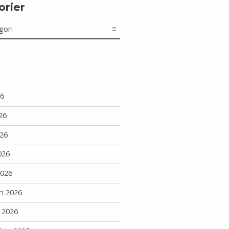
orier
r
26
26
26
026
2026
ri 2026
i 2026