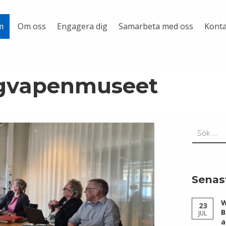
Om oss
Engagera dig
Samarbeta med oss
Konta
m
ygvapenmuseet
Sök efter:
Senas
W
23
B
JUL
a