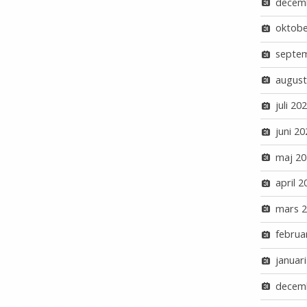
decem
oktobe
septe
august
juli 20
juni 20
maj 20
april 2
mars 
februa
januar
decem