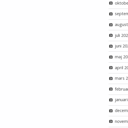
oktobe
septe
august
juli 20
juni 20
maj 20
april 2
mars 
februa
januar
decem
novem