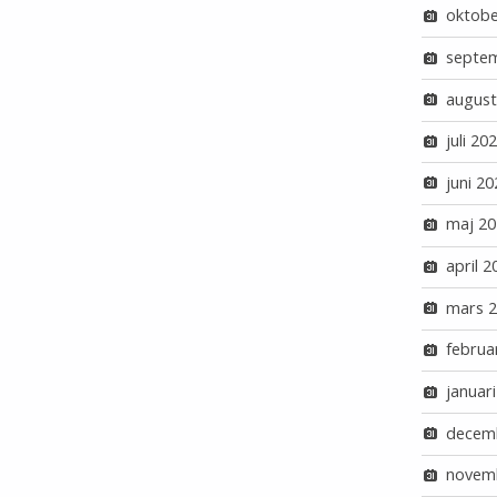
oktobe
septe
august
juli 20
juni 20
maj 20
april 2
mars 
februa
januar
decem
novem