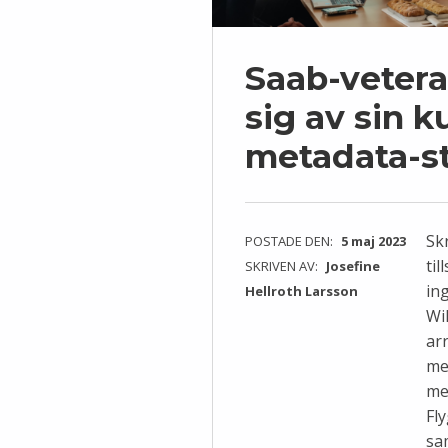
Saab-veter
sig av sin 
metadata-s
Sk
POSTADE DEN:
5 maj 2023
ti
SKRIVEN AV:
Josefine
ing
Hellroth Larsson
Wi
ar
me
met
Fl
sa