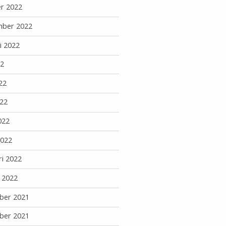
r 2022
mber 2022
i 2022
22
22
22
022
2022
ri 2022
i 2022
ber 2021
ber 2021