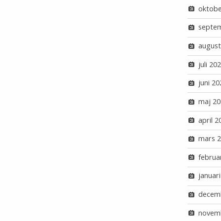
oktobe
septe
august
juli 20
juni 20
maj 20
april 2
mars 
februa
januar
decem
novem