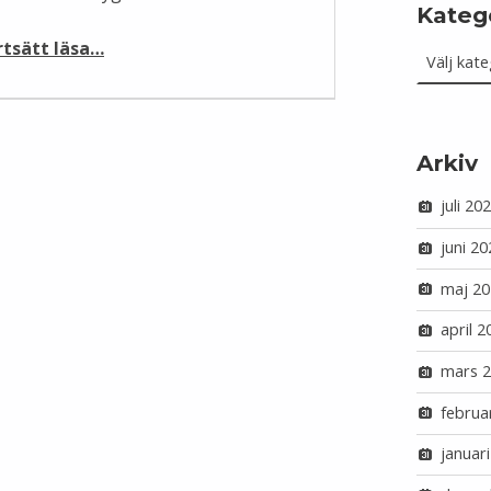
Kateg
Kategorie
“Saab-veteraner delade med sig av sin kunskap under metadata-stuga”
rtsätt läsa
…
Arkiv
juli 20
juni 20
maj 20
april 2
mars 
februa
januar