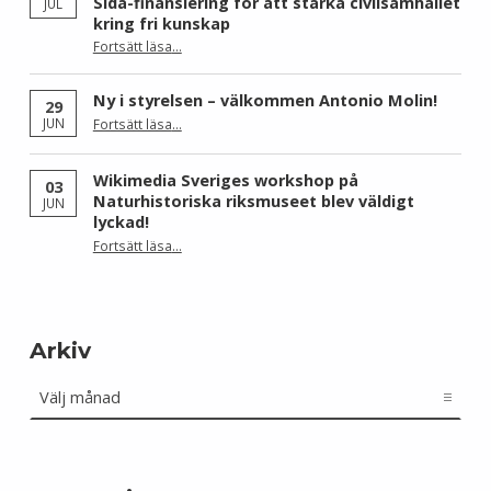
Sida-finansiering för att stärka civilsamhället
JUL
kring fri kunskap
Fortsätt läsa
…
“Wikimedia Sverige och Wikimedia Brasil får Sida-finansiering för att stärka civilsamhället kring fri kunskap”
Ny i styrelsen – välkommen Antonio Molin!
29
“Ny i styrelsen – välkommen Antonio Molin!”
JUN
Fortsätt läsa
…
Wikimedia Sveriges workshop på
03
Naturhistoriska riksmuseet blev väldigt
JUN
lyckad!
“Wikimedia Sveriges workshop på Naturhistoriska riksmuseet blev väldigt lyckad!”
Fortsätt läsa
…
Arkiv
Arkiv