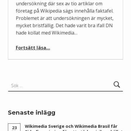
undersökning där sex av tio artiklar om
företag på Wikipedia sägs innehålla faktafel.
Problemet är att undersökningen är mycket,
mycket bristfällig. Det hade varit bra ifall DN
hade kollat med Wikimedia…
“Många fel om Wikipedia i undersökning”
Fortsätt läsa
…
Sök efter:
Senaste inlägg
Wikimedia Sverige och Wikimedia Brasil får
23