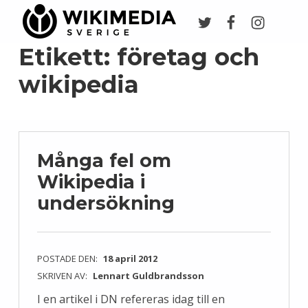
Twitter
Facebook
Instagr
Wikimedia Sverige
VI ARBETAR FÖR FRI KUNSKAP
Etikett:
företag och
wikipedia
Många fel om
Wikipedia i
undersökning
POSTADE DEN:
18 april 2012
SKRIVEN AV:
Lennart Guldbrandsson
I en artikel i DN refereras idag till en