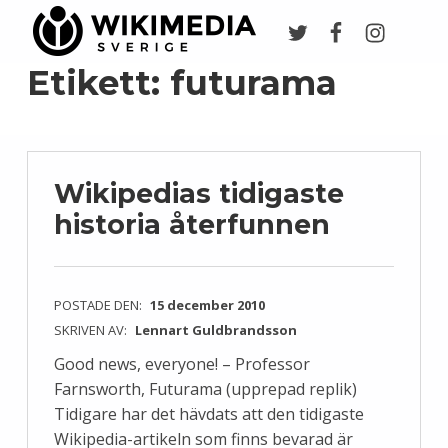
Twitter
Facebook
Instagr
Wikimedia Sverige
VI ARBETAR FÖR FRI KUNSKAP
Etikett:
futurama
Wikipedias tidigaste
historia återfunnen
POSTADE DEN:
15 december 2010
SKRIVEN AV:
Lennart Guldbrandsson
Good news, everyone! – Professor
Farnsworth, Futurama (upprepad replik)
Tidigare har det hävdats att den tidigaste
Wikipedia-artikeln som finns bevarad är