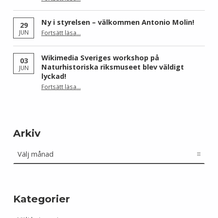
“Wikimedia Sverige och Wikimedia Brasil får Sida-finansiering för att stärka civilsamhället kring fri kunskap”
Ny i styrelsen – välkommen Antonio Molin!
29
“Ny i styrelsen – välkommen Antonio Molin!”
JUN
Fortsätt läsa
…
Wikimedia Sveriges workshop på
03
Naturhistoriska riksmuseet blev väldigt
JUN
lyckad!
“Wikimedia Sveriges workshop på Naturhistoriska riksmuseet blev väldigt lyckad!”
Fortsätt läsa
…
Arkiv
Arkiv
Kategorier
Kategorier