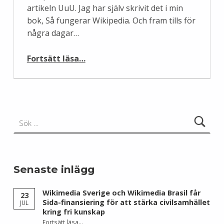
artikeln UuU. Jag har själv skrivit det i min
bok, Så fungerar Wikipedia. Och fram tills för
några dagar…
“Wikipedias tidigaste historia återfunnen”
Fortsätt läsa
…
Sök efter:
Senaste inlägg
Wikimedia Sverige och Wikimedia Brasil får
23
Sida-finansiering för att stärka civilsamhället
JUL
kring fri kunskap
Fortsätt läsa
…