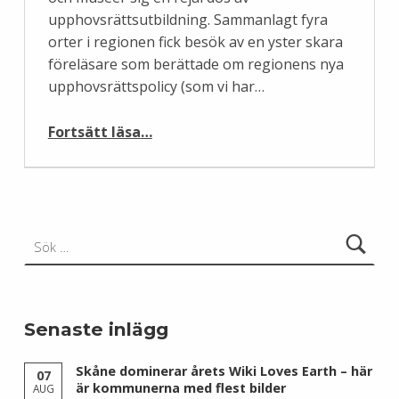
upphovsrättsutbildning. Sammanlagt fyra
orter i regionen fick besök av en yster skara
föreläsare som berättade om regionens nya
upphovsrättspolicy (som vi har…
“Upphovsrättsföreläsningar i Västra Götalandsregionen”
Fortsätt läsa
…
Sök efter:
Senaste inlägg
Skåne dominerar årets Wiki Loves Earth – här
07
är kommunerna med flest bilder
AUG