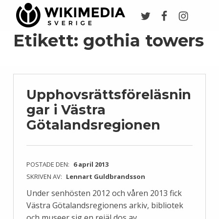
Twitter
Facebook
Instagr
Wikimedia Sverige
VI ARBETAR FÖR FRI KUNSKAP
Etikett:
gothia towers
Upphovsrättsföreläsnin
gar i Västra
Götalandsregionen
POSTADE DEN:
6 april 2013
SKRIVEN AV:
Lennart Guldbrandsson
Under senhösten 2012 och våren 2013 fick
Västra Götalandsregionens arkiv, bibliotek
och museer sig en rejäl dos av