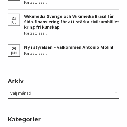
Fortsätt läsa
…
“Skåne dominerar årets Wiki Loves Earth – här är kommunerna med flest bilder”
Wikimedia Sverige och Wikimedia Brasil får
23
Sida-finansiering för att stärka civilsamhället
JUL
kring fri kunskap
Fortsätt läsa
…
“Wikimedia Sverige och Wikimedia Brasil får Sida-finansiering för att stärka civilsamhället kring fri kunskap”
Ny i styrelsen – välkommen Antonio Molin!
29
“Ny i styrelsen – välkommen Antonio Molin!”
JUN
Fortsätt läsa
…
Arkiv
Arkiv
Kategorier
Kategorier