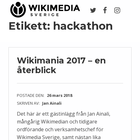
Twitter
Facebook
Instagr
Wikimedia Sverige
VI ARBETAR FÖR FRI KUNSKAP
Etikett:
hackathon
Wikimania 2017 – en
återblick
POSTADE DEN:
26 mars 2018
SKRIVEN AV:
Jan Ainali
Det här är ett gästinlägg från Jan Ainali,
mångårig Wikimedian och tidigare
ordförande och verksamhetschef för
Wikimedia Sverige, samt nästan lika