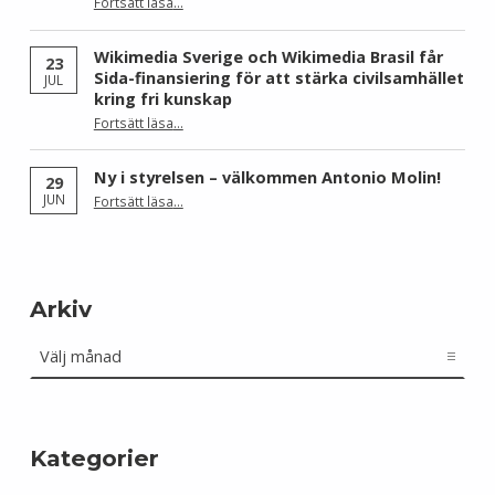
Fortsätt läsa
…
“Skåne dominerar årets Wiki Loves Earth – här är kommunerna med flest bilder”
Wikimedia Sverige och Wikimedia Brasil får
23
Sida-finansiering för att stärka civilsamhället
JUL
kring fri kunskap
Fortsätt läsa
…
“Wikimedia Sverige och Wikimedia Brasil får Sida-finansiering för att stärka civilsamhället kring fri kunskap”
Ny i styrelsen – välkommen Antonio Molin!
29
“Ny i styrelsen – välkommen Antonio Molin!”
JUN
Fortsätt läsa
…
Arkiv
Arkiv
Kategorier
Kategorier