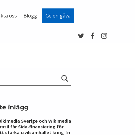
kta oss
Blogg
Ge en gåva
Twitter
Facebook
Instagram
te inlägg
ikimedia Sverige och Wikimedia
rasil får Sida-finansiering för
tt stärka civilsamhället kring fri