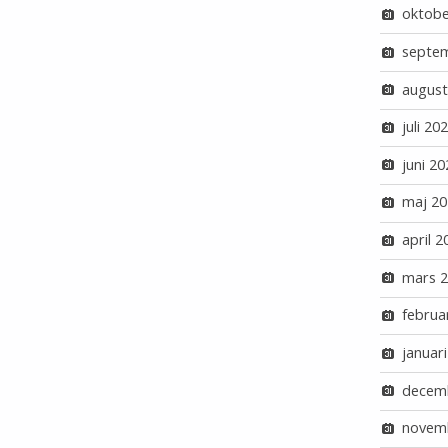
oktobe
septe
august
juli 20
juni 20
maj 20
april 2
mars 
februa
januar
decem
novem