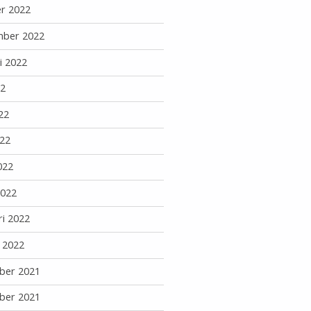
r 2022
mber 2022
i 2022
22
22
22
022
2022
ri 2022
i 2022
ber 2021
ber 2021