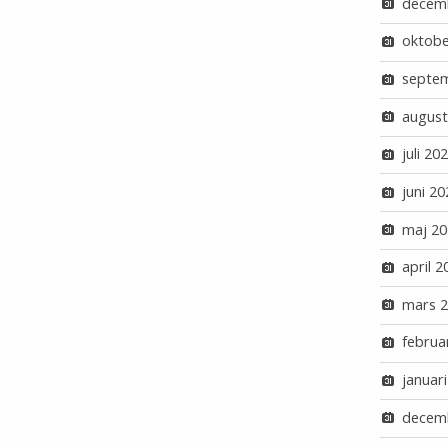
decem
oktobe
septe
august
juli 20
juni 20
maj 20
april 2
mars 
februa
januar
decem