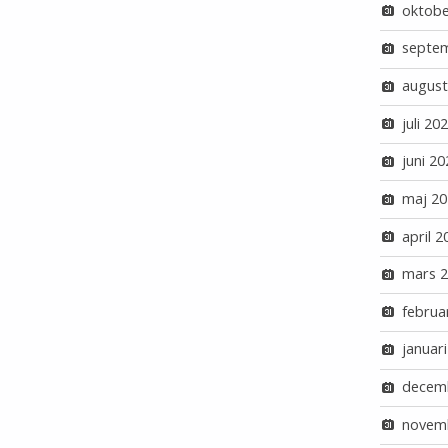
oktobe
septe
august
juli 20
juni 20
maj 20
april 2
mars 
februa
januar
decem
novem