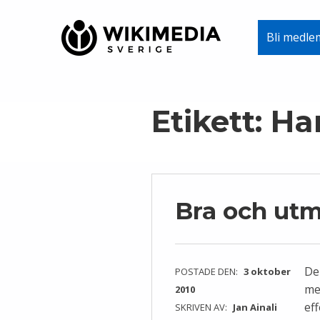
Wikimedia Sverige
Bli medle
VI ARBETAR FÖR FRI KUNSKAP
Skip to main navigation
Skip to main content
Skip to footer
Etikett:
Ha
Bra och utm
De
POSTADE DEN:
3 oktober
med
2010
ef
SKRIVEN AV:
Jan Ainali