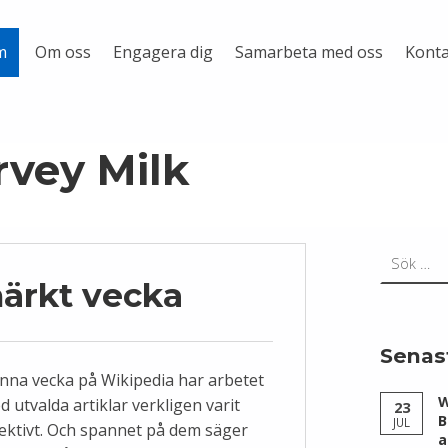
Om oss
Engagera dig
Samarbeta med oss
Konta
m
rvey Milk
Sök efter:
ärkt vecka
Senas
nna vecka på Wikipedia har arbetet
W
 utvalda artiklar verkligen varit
23
B
JUL
fektivt. Och spannet på dem säger
a