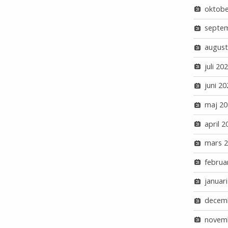
oktobe
septe
august
juli 20
juni 20
maj 20
april 2
mars 
februa
januar
decem
novem