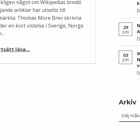
rkligen något om Wikipedias bredd.
k
jande artiklar har utsetts till
F
märkta: Thomas More Brev skrivna
der en kort vistelse i Sverige, Norge
N
29
A
JUN
h…
F
“Bra och utmärkt vecka”
rtsätt läsa
…
W
03
N
JUN
v
F
Arkiv
Arkiv