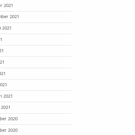
r 2021
mber 2021
i 2021
21
21
21
021
2021
ri 2021
i 2021
ber 2020
ber 2020