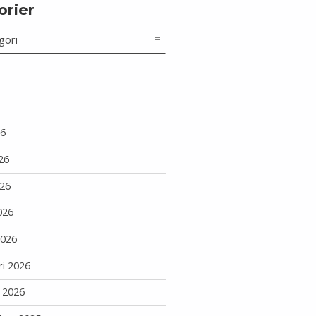
orier
r
26
26
26
026
2026
ri 2026
i 2026