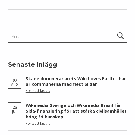
Sök efter:
Senaste inlägg
Skåne dominerar årets Wiki Loves Earth – här
07
är kommunerna med flest bilder
AUG
Fortsätt läsa
…
“Skåne dominerar årets Wiki Loves Earth – här är kommunerna med flest bilder”
Wikimedia Sverige och Wikimedia Brasil får
23
Sida-finansiering för att stärka civilsamhället
JUL
kring fri kunskap
Fortsätt läsa
…
“Wikimedia Sverige och Wikimedia Brasil får Sida-finansiering för att stärka civilsamhället kring fri kunskap”