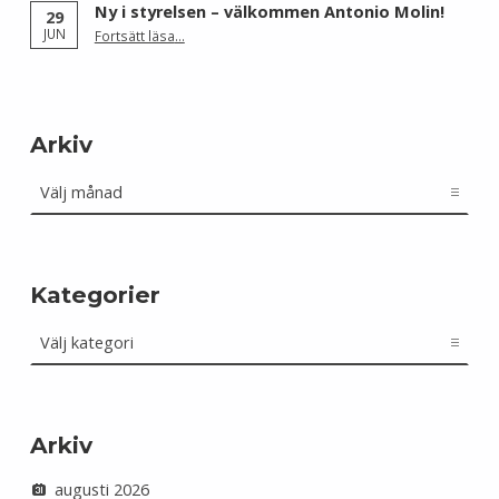
Ny i styrelsen – välkommen Antonio Molin!
29
“Ny i styrelsen – välkommen Antonio Molin!”
JUN
Fortsätt läsa
…
Arkiv
Arkiv
Kategorier
Kategorier
Arkiv
augusti 2026