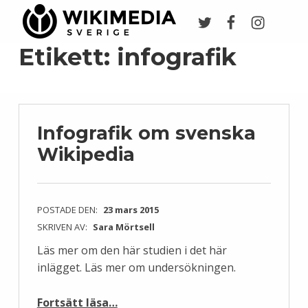
Twitter
Facebook
Instagr
Wikimedia Sverige
VI ARBETAR FÖR FRI KUNSKAP
Etikett:
infografik
Infografik om svenska
Wikipedia
POSTADE DEN:
23 mars 2015
SKRIVEN AV:
Sara Mörtsell
Läs mer om den här studien i det här
inlägget. Läs mer om undersökningen.
“Infografik om svenska Wikipedia”
Fortsätt läsa
…