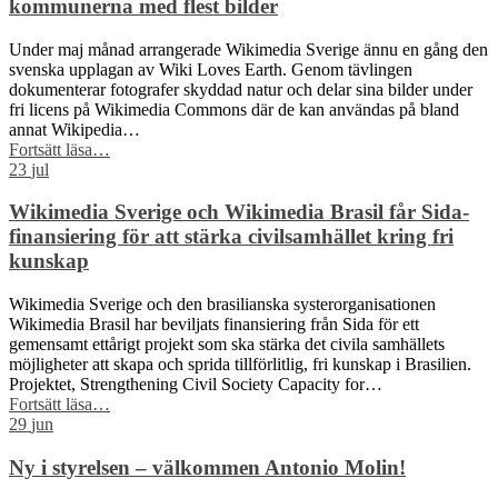
kommunerna med flest bilder
Under maj månad arrangerade Wikimedia Sverige ännu en gång den
svenska upplagan av Wiki Loves Earth. Genom tävlingen
dokumenterar fotografer skyddad natur och delar sina bilder under
fri licens på Wikimedia Commons där de kan användas på bland
annat Wikipedia…
“Skåne
Fortsätt läsa
…
dominerar
23
jul
årets
Wiki
Wikimedia Sverige och Wikimedia Brasil får Sida-
Loves
finansiering för att stärka civilsamhället kring fri
Earth
kunskap
–
här
Wikimedia Sverige och den brasilianska systerorganisationen
är
Wikimedia Brasil har beviljats finansiering från Sida för ett
kommunerna
gemensamt ettårigt projekt som ska stärka det civila samhällets
med
möjligheter att skapa och sprida tillförlitlig, fri kunskap i Brasilien.
flest
Projektet, Strengthening Civil Society Capacity for…
bilder”
“Wikimedia
Fortsätt läsa
…
Sverige
29
jun
och
Wikimedia
Ny i styrelsen – välkommen Antonio Molin!
Brasil