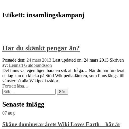
to
top
↑
Etikett:
insamlingskampanj
Har du skänkt pengar än?
Postade den:
24 mars 2013
Last updated on:
24 mars 2013
Skriven
av:
Lennart Guldbrandsson
Det finns väl egentligen bara en sak att fråga… När du har funderat
ett tag kan du klicka på Stöd Wikipedia-länken, som finns längst till
vänster på alla Wikipedia-sidor.
“Har
Fortsätt läsa
…
Sök
du
efter:
skänkt
pengar
Senaste inlägg
än?”
07
aug
Skåne dominerar årets Wiki Loves Earth – här är