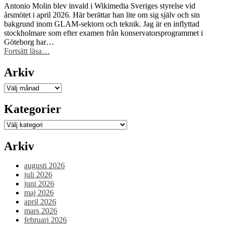
får
Antonio Molin blev invald i Wikimedia Sveriges styrelse vid
Sida-
årsmötet i april 2026. Här berättar han lite om sig själv och sin
finansiering
bakgrund inom GLAM-sektorn och teknik. Jag är en inflyttad
för
stockholmare som efter examen från konservatorsprogrammet i
att
Göteborg har…
stärka
“Ny
Fortsätt läsa
…
civilsamhället
i
kring
styrelsen
Arkiv
fri
–
kunskap”
välkommen
Arkiv
Antonio
Molin!”
Kategorier
Kategorier
Arkiv
augusti 2026
juli 2026
juni 2026
maj 2026
april 2026
mars 2026
februari 2026