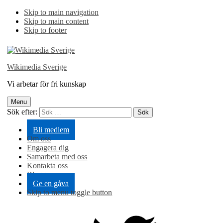
Skip to main navigation
Skip to main content
Skip to footer
Wikimedia Sverige
Vi arbetar för fri kunskap
Menu
Sök efter:
Bli medlem
Om oss
Engagera dig
Samarbeta med oss
Kontakta oss
Blogg
Ge en gåva
Skip to menu toggle button