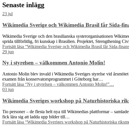
Senaste inlägg
23
jul
Wikimedia Sverige och Wikimedia Brasil får Sida-finan
Wikimedia Sverige och den brasilianska systerorganisationen Wikimedia 
sprida tillförlitlig, fri kunskap i Brasilien. Projektet, Strengthening C
Fortsätt läsa
“Wikimedia Sverige och Wikimedia Brasil får Sida-finansie
29
jun
Ny i styrelsen – välkommen Antonio Molin!
Antonio Molin blev invald i Wikimedia Sveriges styrelse vid årsmötet 
examen från konservatorsprogrammet i Göteborg har…
Fortsätt läsa
“Ny i styrelsen – välkommen Antonio Molin!”
…
03
jun
Wikimedia Sveriges workshop på Naturhistoriska riks
Tio personer – de flesta helt nya till Wikimedias plattformar – samla
fick lära sig att ladda upp bilder till…
Fortsätt läsa
“Wikimedia Sveriges workshop på Naturhistoriska riksmus