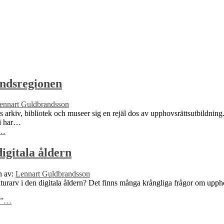
andsregionen
ennart Guldbrandsson
rkiv, bibliotek och museer sig en rejäl dos av upphovsrättsutbildning.
vi har…
…
igitala åldern
n av:
Lennart Guldbrandsson
lturarv i den digitala åldern? Det finns många krångliga frågor om uppho
n”
…