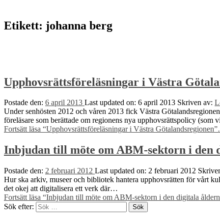
Etikett:
johanna berg
Upphovsrättsföreläsningar i Västra Götal
Postade den:
6 april 2013
Last updated on:
6 april 2013
Skriven av:
L
Under senhösten 2012 och våren 2013 fick Västra Götalandsregionens a
föreläsare som berättade om regionens nya upphovsrättspolicy (som 
Fortsätt läsa
“Upphovsrättsföreläsningar i Västra Götalandsregionen”
Inbjudan till möte om ABM-sektorn i den d
Postade den:
2 februari 2012
Last updated on:
2 februari 2012
Skrive
Hur ska arkiv, museer och bibliotek hantera upphovsrätten för vårt ku
det okej att digitalisera ett verk där…
Fortsätt läsa
“Inbjudan till möte om ABM-sektorn i den digitala ålder
Sök efter: