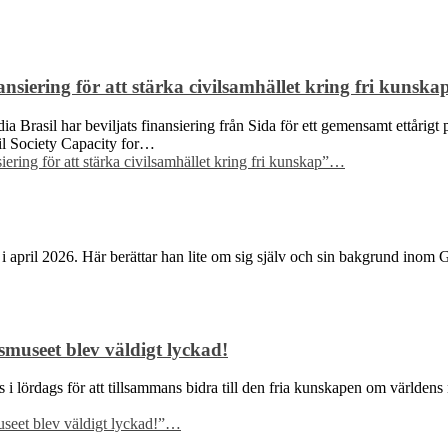
siering för att stärka civilsamhället kring fri kunska
Brasil har beviljats finansiering från Sida för ett gemensamt ettårigt p
ivil Society Capacity for…
ring för att stärka civilsamhället kring fri kunskap”
…
i april 2026. Här berättar han lite om sig själv och sin bakgrund inom
museet blev väldigt lyckad!
des i lördags för att tillsammans bidra till den fria kunskapen om värl
eet blev väldigt lyckad!”
…