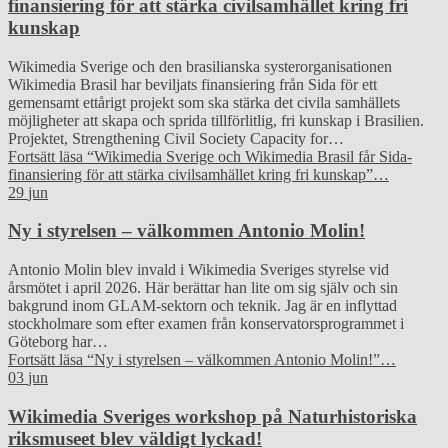
finansiering för att stärka civilsamhället kring fri
kunskap
Wikimedia Sverige och den brasilianska systerorganisationen
Wikimedia Brasil har beviljats finansiering från Sida för ett
gemensamt ettårigt projekt som ska stärka det civila samhällets
möjligheter att skapa och sprida tillförlitlig, fri kunskap i Brasilien.
Projektet, Strengthening Civil Society Capacity for…
Fortsätt läsa
“Wikimedia Sverige och Wikimedia Brasil får Sida-
finansiering för att stärka civilsamhället kring fri kunskap”
…
29
jun
Ny i styrelsen – välkommen Antonio Molin!
Antonio Molin blev invald i Wikimedia Sveriges styrelse vid
årsmötet i april 2026. Här berättar han lite om sig själv och sin
bakgrund inom GLAM-sektorn och teknik. Jag är en inflyttad
stockholmare som efter examen från konservatorsprogrammet i
Göteborg har…
Fortsätt läsa
“Ny i styrelsen – välkommen Antonio Molin!”
…
03
jun
Wikimedia Sveriges workshop på Naturhistoriska
riksmuseet blev väldigt lyckad!