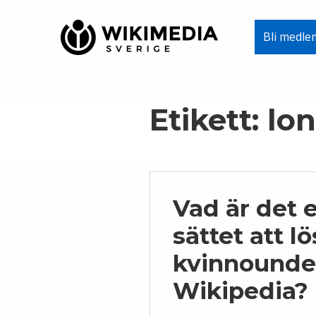
Wikimedia Sverige
Bli medle
VI ARBETAR FÖR FRI KUNSKAP
Skip to main navigation
Skip to main content
Skip to footer
Etikett:
lo
Vad är det e
sättet att l
kvinnounde
Wikipedia?