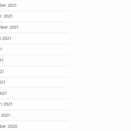
ber 2021
r 2021
mber 2021
i 2021
21
21
21
021
2021
ri 2021
i 2021
ber 2020