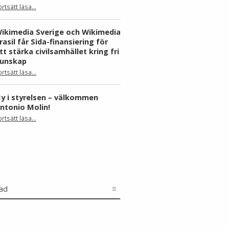
ortsätt läsa
…
“Skåne dominerar årets Wiki Loves Earth – här är kommunerna med flest bilder”
ikimedia Sverige och Wikimedia
rasil får Sida-finansiering för
tt stärka civilsamhället kring fri
unskap
ortsätt läsa
…
“Wikimedia Sverige och Wikimedia Brasil får Sida-finansiering för att stärka civilsamhället kring fri kunskap”
y i styrelsen – välkommen
ntonio Molin!
“Ny i styrelsen – välkommen Antonio Molin!”
ortsätt läsa
…