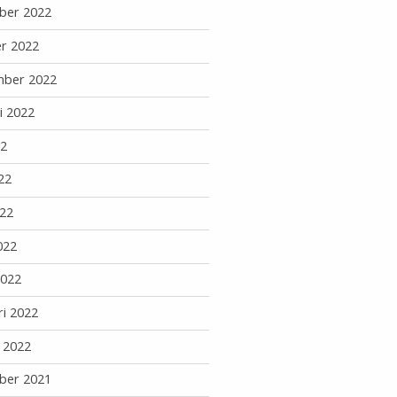
ber 2022
r 2022
mber 2022
i 2022
22
22
22
022
2022
ri 2022
i 2022
ber 2021