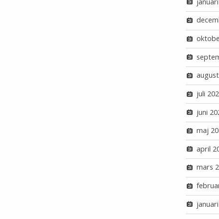
januar
decem
oktobe
septe
august
juli 20
juni 20
maj 20
april 2
mars 
februa
januar