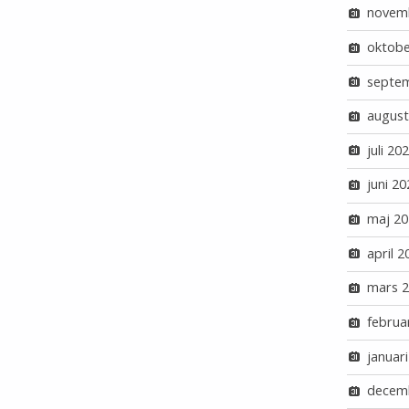
novem
oktobe
septe
august
juli 20
juni 20
maj 20
april 2
mars 
februa
januar
decem