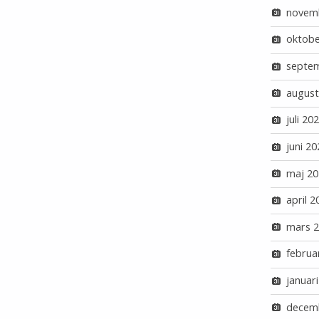
novem
oktobe
septe
august
juli 20
juni 20
maj 20
april 2
mars 
februa
januar
decem