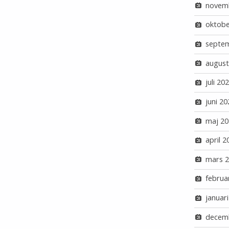
novem
oktobe
septe
august
juli 20
juni 20
maj 20
april 2
mars 
februa
januar
decem