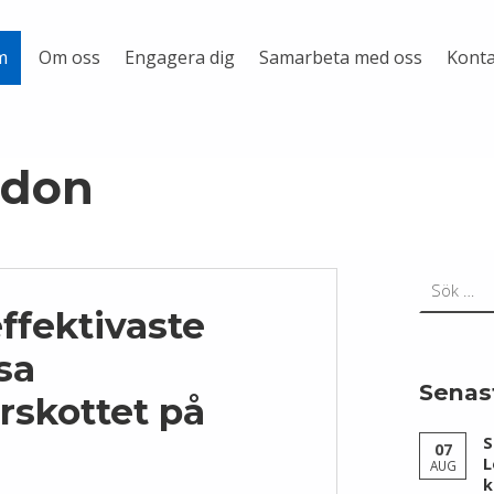
Om oss
Engagera dig
Samarbeta med oss
Konta
m
ndon
Sök efter:
ffektivaste
ösa
Senas
rskottet på
S
07
L
AUG
k