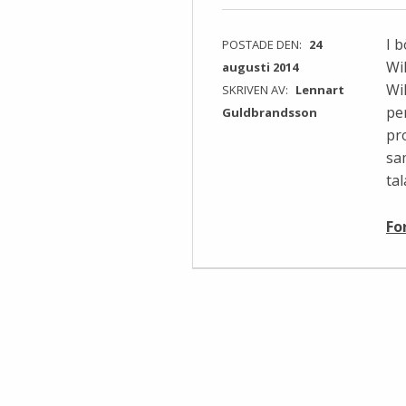
I 
POSTADE DEN:
24
Wi
augusti 2014
Wi
SKRIVEN AV:
Lennart
pe
Guldbrandsson
pr
sam
ta
Fo