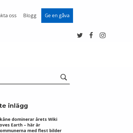
kta oss
Blogg
Ge en gåva
Twitter
Facebook
Instagram
te inlägg
kåne dominerar årets Wiki
oves Earth – här är
ommunerna med flest bilder