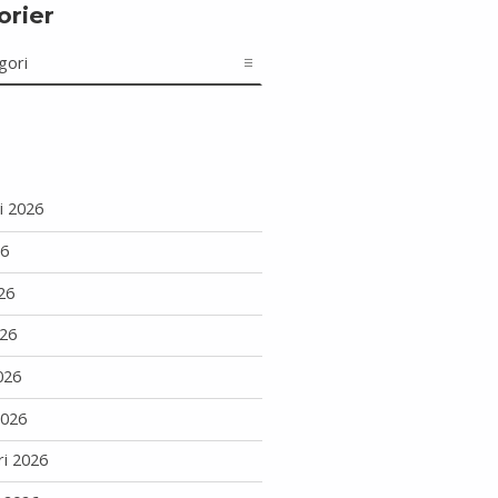
orier
r
i 2026
26
26
26
026
2026
ri 2026