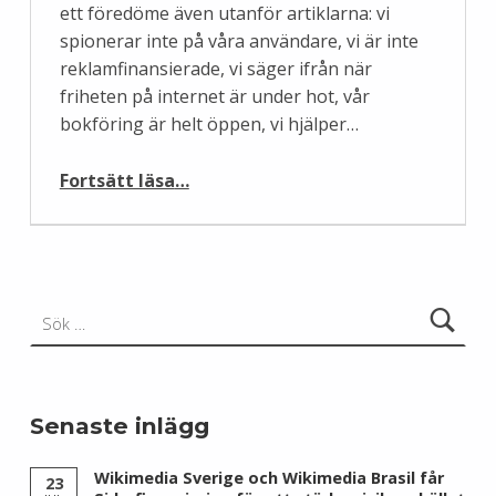
ett föredöme även utanför artiklarna: vi
spionerar inte på våra användare, vi är inte
reklamfinansierade, vi säger ifrån när
friheten på internet är under hot, vår
bokföring är helt öppen, vi hjälper…
“Hur får vi fler kvinnor att skriva på Wikipedia?”
Fortsätt läsa
…
Sök efter:
Senaste inlägg
Wikimedia Sverige och Wikimedia Brasil får
23