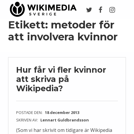
Twitter
Facebook
Instagr
Wikimedia Sverige
VI ARBETAR FÖR FRI KUNSKAP
Etikett:
metoder för
att involvera kvinnor
Hur får vi fler kvinnor
att skriva på
Wikipedia?
POSTADE DEN:
18 december 2013
SKRIVEN AV:
Lennart Guldbrandsson
(Som vi har skrivit om tidigare är Wikipedia