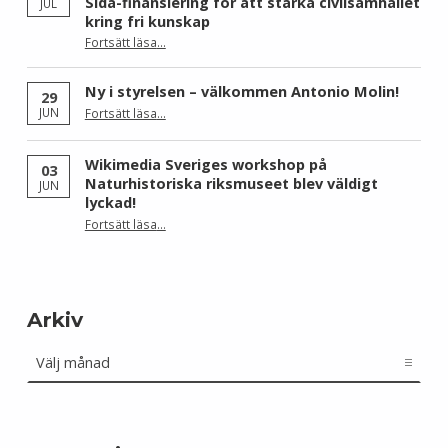
Sida-finansiering för att stärka civilsamhället
JUL
kring fri kunskap
Fortsätt läsa
…
“Wikimedia Sverige och Wikimedia Brasil får Sida-finansiering för att stärka civilsamhället kring fri kunskap”
Ny i styrelsen – välkommen Antonio Molin!
29
“Ny i styrelsen – välkommen Antonio Molin!”
JUN
Fortsätt läsa
…
Wikimedia Sveriges workshop på
03
Naturhistoriska riksmuseet blev väldigt
JUN
lyckad!
“Wikimedia Sveriges workshop på Naturhistoriska riksmuseet blev väldigt lyckad!”
Fortsätt läsa
…
Arkiv
Arkiv