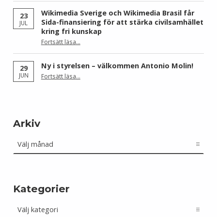
Wikimedia Sverige och Wikimedia Brasil får
23
Sida-finansiering för att stärka civilsamhället
JUL
kring fri kunskap
Fortsätt läsa
…
“Wikimedia Sverige och Wikimedia Brasil får Sida-finansiering för att stärka civilsamhället kring fri kunskap”
Ny i styrelsen – välkommen Antonio Molin!
29
“Ny i styrelsen – välkommen Antonio Molin!”
JUN
Fortsätt läsa
…
Arkiv
Arkiv
Kategorier
Kategorier