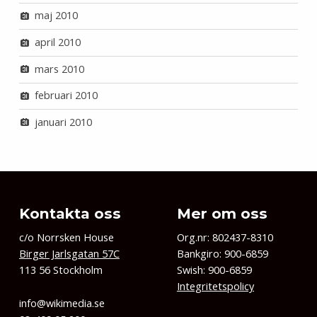
maj 2010
april 2010
mars 2010
februari 2010
januari 2010
Kontakta oss
Mer om oss
c/o Norrsken House
Org.nr: 802437-8310
Birger Jarlsgatan 57C
Bankgiro: 900-6859
113 56 Stockholm
Swish: 900-6859
Integritetspolicy
info@wikimedia.se