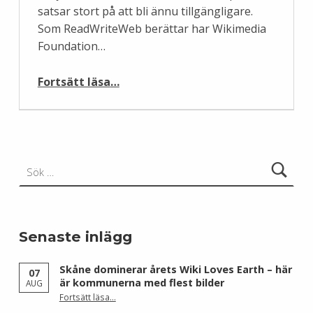
satsar stort på att bli ännu tillgängligare.
Som ReadWriteWeb berättar har Wikimedia
Foundation…
“Wikipedia blir mer mobilt”
Fortsätt läsa
…
Sök efter:
Senaste inlägg
Skåne dominerar årets Wiki Loves Earth – här
07
är kommunerna med flest bilder
AUG
Fortsätt läsa
…
“Skåne dominerar årets Wiki Loves Earth – här är kommunerna med flest bilder”