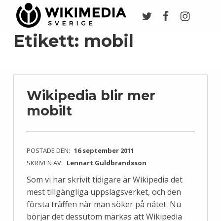
Twitter
Facebook
Instagr
Wikimedia Sverige
VI ARBETAR FÖR FRI KUNSKAP
Etikett:
mobil
Wikipedia blir mer
mobilt
POSTADE DEN:
16 september 2011
SKRIVEN AV:
Lennart Guldbrandsson
Som vi har skrivit tidigare är Wikipedia det
mest tillgängliga uppslagsverket, och den
första träffen när man söker på nätet. Nu
börjar det dessutom märkas att Wikipedia