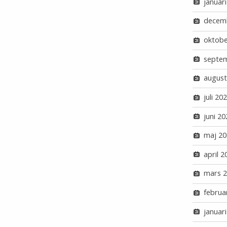
januar
decem
oktobe
septe
august
juli 20
juni 20
maj 20
april 2
mars 
februa
januar