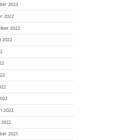
ber 2022
r 2022
mber 2022
i 2022
22
22
22
022
2022
ri 2022
i 2022
ber 2021