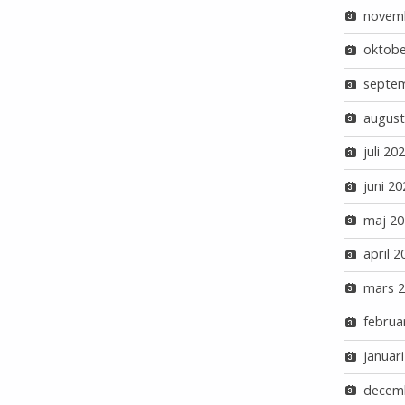
novem
oktobe
septe
august
juli 20
juni 20
maj 20
april 2
mars 
februa
januar
decem