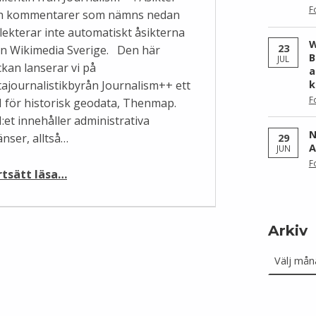
F
h kommentarer som nämns nedan
flekterar inte automatiskt åsikterna
W
23
ån Wikimedia Sverige. Den här
B
JUL
ckan lanserar vi på
a
tajournalistikbyrån Journalism++ ett
k
F
I för historisk geodata, Thenmap.
:et innehåller administrativa
N
änser, alltså…
29
A
JUN
F
“Att använda öppen, historisk kartdata”
rtsätt läsa
…
Arkiv
Arkiv