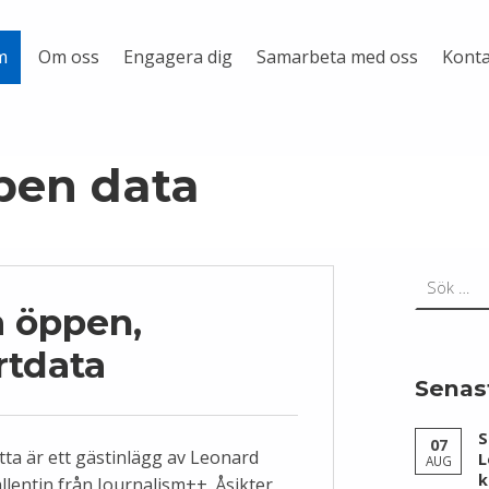
Om oss
Engagera dig
Samarbeta med oss
Konta
m
pen data
Sök efter:
a öppen,
rtdata
Senas
S
07
tta är ett gästinlägg av Leonard
L
AUG
k
llentin från Journalism++. Åsikter