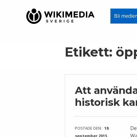
Wikimedia Sverige
Bli medle
VI ARBETAR FÖR FRI KUNSKAP
Skip to main navigation
Skip to main content
Skip to footer
Etikett:
öp
Att använd
historisk ka
De
POSTADE DEN:
18
Wa
september 2015