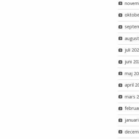
novem
oktobe
septe
august
juli 20
juni 20
maj 20
april 2
mars 
februa
januar
decem