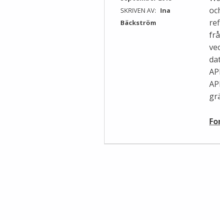
oc
SKRIVEN AV:
Ina
re
Bäckström
fr
ve
da
AP
API
gr
Fo