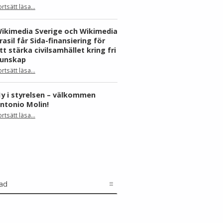
ortsätt läsa
…
“Skåne dominerar årets Wiki Loves Earth – här är kommunerna med flest bilder”
ikimedia Sverige och Wikimedia
rasil får Sida-finansiering för
tt stärka civilsamhället kring fri
unskap
ortsätt läsa
…
“Wikimedia Sverige och Wikimedia Brasil får Sida-finansiering för att stärka civilsamhället kring fri kunskap”
y i styrelsen – välkommen
ntonio Molin!
“Ny i styrelsen – välkommen Antonio Molin!”
ortsätt läsa
…