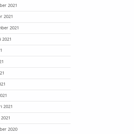
ber 2021
r 2021
mber 2021
i 2021
21
21
21
021
2021
ri 2021
i 2021
ber 2020