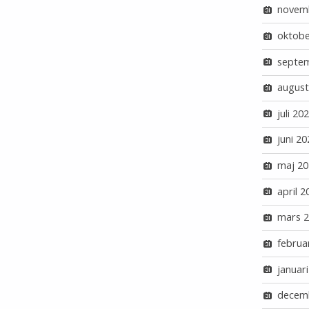
novem
oktobe
septe
august
juli 20
juni 20
maj 20
april 2
mars 
februa
januar
decem