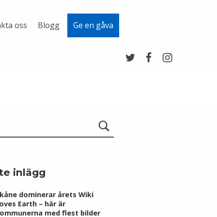
kta oss
Blogg
Ge en gåva
Twitter
Facebook
Instagram
te inlägg
kåne dominerar årets Wiki
oves Earth – här är
ommunerna med flest bilder