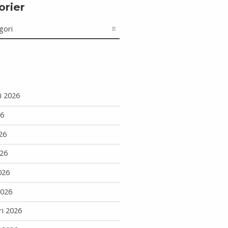
orier
r
i 2026
26
26
26
026
2026
ri 2026