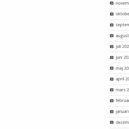
novem
oktobe
septe
august
juli 20
juni 20
maj 20
april 2
mars 
februa
januar
decem