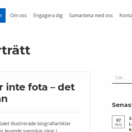
Om oss
Engagera dig
Samarbeta med oss
Konta
m
trätt
Sök efter:
r inte fota – det
an
Senas
S
07
alet illustrerade biografiartiklar
L
AUG
k
er levande svenskar ökar i