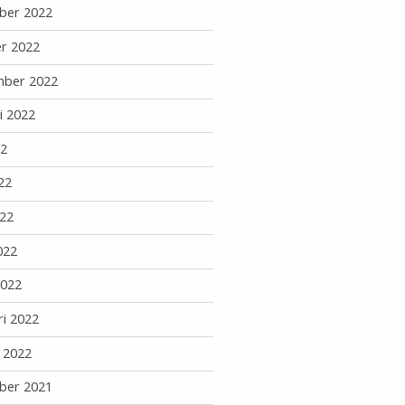
ber 2022
r 2022
mber 2022
i 2022
22
22
22
022
2022
ri 2022
i 2022
ber 2021