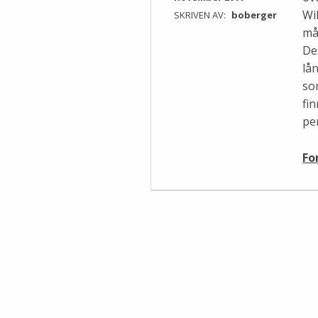
Wi
SKRIVEN AV:
boberger
må
De
lå
so
fin
pe
Fo