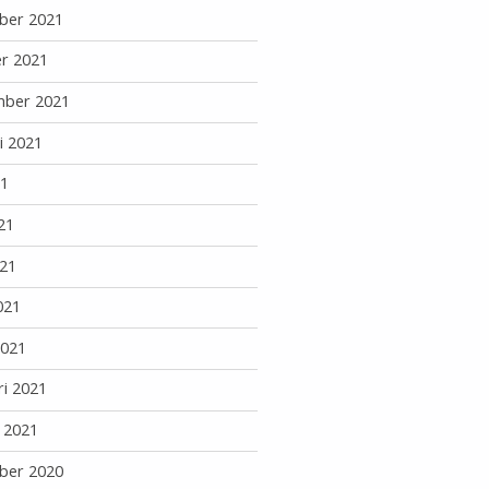
ber 2021
r 2021
mber 2021
i 2021
21
21
21
021
2021
ri 2021
i 2021
ber 2020