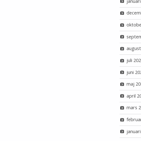
januar
decem
oktobe
septe
august
juli 20
juni 20
maj 20
april 2
mars 
februa
januar