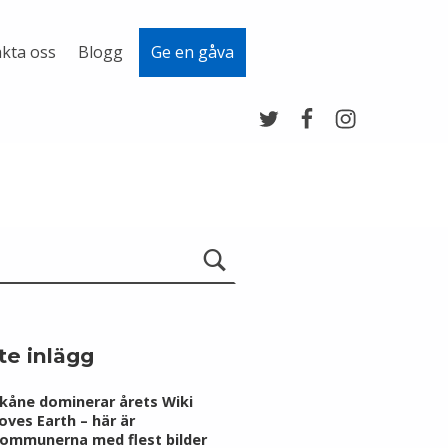
kta oss
Blogg
Ge en gåva
Twitter
Facebook
Instagram
te inlägg
kåne dominerar årets Wiki
oves Earth – här är
ommunerna med flest bilder