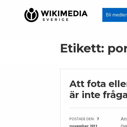
Wikimedia Sverige
Bli medle
VI ARBETAR FÖR FRI KUNSKAP
Skip to main navigation
Skip to main content
Skip to footer
Etikett:
por
Att fota elle
är inte fråg
Ant
POSTADE DEN:
7
öv
november 2011