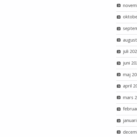
novem
oktobe
septe
august
juli 20
juni 20
maj 20
april 2
mars 
februa
januar
decem