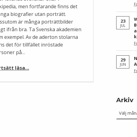
F
kipedia, men fortfarande finns det
nga biografier utan porträtt.
W
23
ssutom är många porträttbilder
B
JUL
ngt ifrån bra. Ta Svenska akademien
a
m exempel. Av de aderton stolarna
k
F
ns det för tillfället inröstade
rsoner på…
N
29
A
JUN
“Att fota eller inte fota – det är inte frågan”
rtsätt läsa
…
F
Arkiv
Arkiv