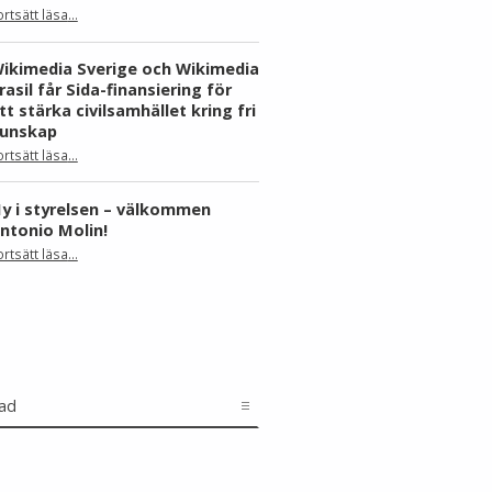
ortsätt läsa
…
“Skåne dominerar årets Wiki Loves Earth – här är kommunerna med flest bilder”
ikimedia Sverige och Wikimedia
rasil får Sida-finansiering för
tt stärka civilsamhället kring fri
unskap
ortsätt läsa
…
“Wikimedia Sverige och Wikimedia Brasil får Sida-finansiering för att stärka civilsamhället kring fri kunskap”
y i styrelsen – välkommen
ntonio Molin!
“Ny i styrelsen – välkommen Antonio Molin!”
ortsätt läsa
…