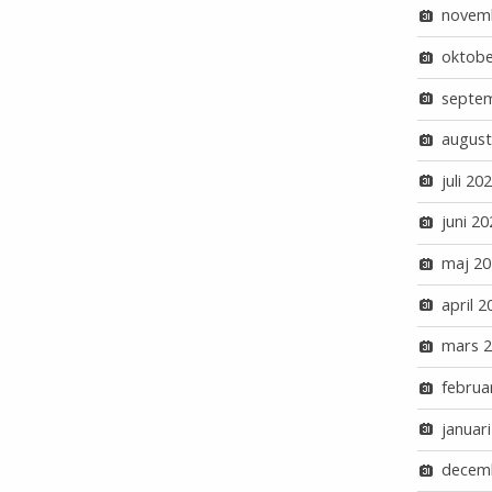
novem
oktobe
septe
august
juli 20
juni 20
maj 20
april 2
mars 
februa
januar
decem