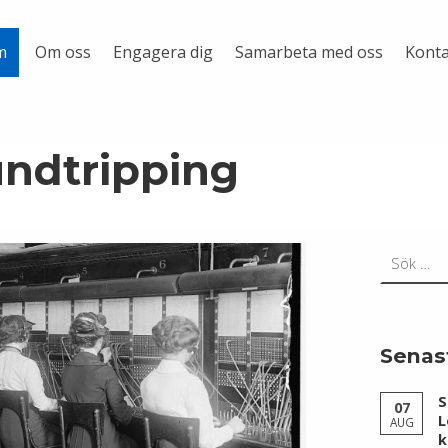
Om oss
Engagera dig
Samarbeta med oss
Konta
m
undtripping
Sök efter:
Senas
S
07
L
AUG
k