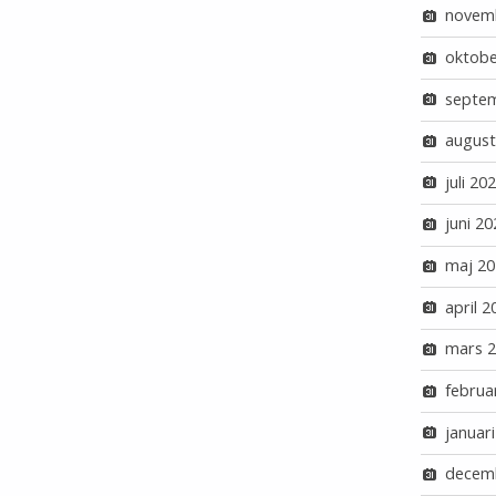
novem
oktobe
septe
august
juli 20
juni 20
maj 20
april 2
mars 
februa
januar
decem