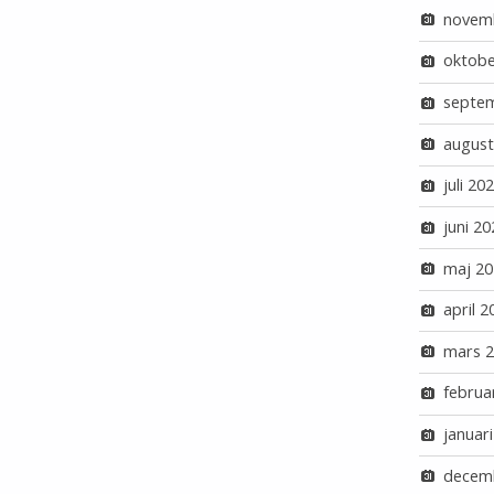
novem
oktobe
septe
august
juli 20
juni 20
maj 20
april 2
mars 
februa
januar
decem