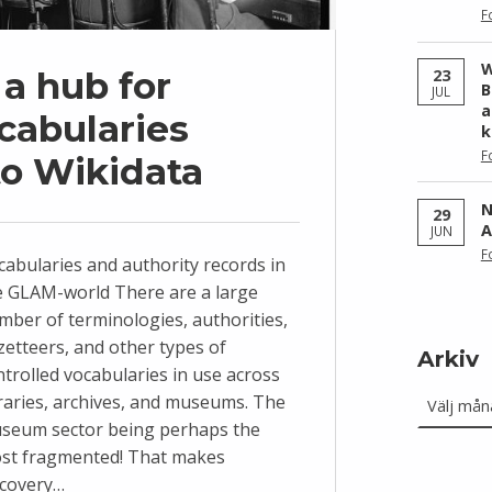
F
W
 a hub for
23
B
JUL
a
abularies
k
F
to Wikidata
N
29
A
JUN
F
cabularies and authority records in
e GLAM-world There are a large
mber of terminologies, authorities,
zetteers, and other types of
Arkiv
ntrolled vocabularies in use across
Arkiv
braries, archives, and museums. The
seum sector being perhaps the
st fragmented! That makes
scovery…