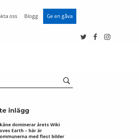
kta oss
Blogg
Ge en gåva
Twitter
Facebook
Instagram
te inlägg
kåne dominerar årets Wiki
oves Earth – här är
ommunerna med flest bilder