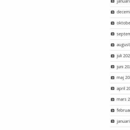
januar
decem
oktobe
septe
august
juli 20
juni 20
maj 20
april 2
mars 
februa
januar