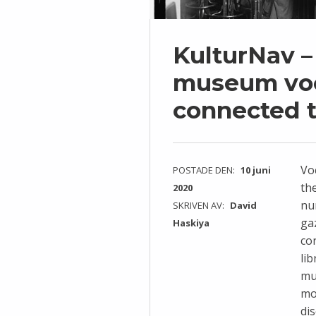
KulturNav –
museum voc
connected 
Vo
POSTADE DEN:
10 juni
th
2020
nu
SKRIVEN AV:
David
ga
Haskiya
co
li
mu
mo
di