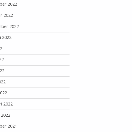
ber 2022
r 2022
mber 2022
i 2022
22
22
22
022
2022
ri 2022
i 2022
ber 2021