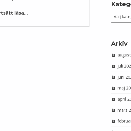
Kateg
Kategorie
“KulturNav – a hub for museum vocabularies connected to Wikidata”
rtsätt läsa
…
Arkiv
august
juli 20
juni 20
maj 20
april 2
mars 
februa