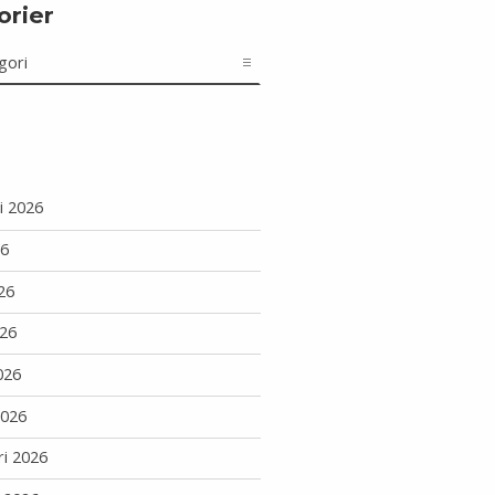
orier
r
i 2026
26
26
26
026
2026
ri 2026