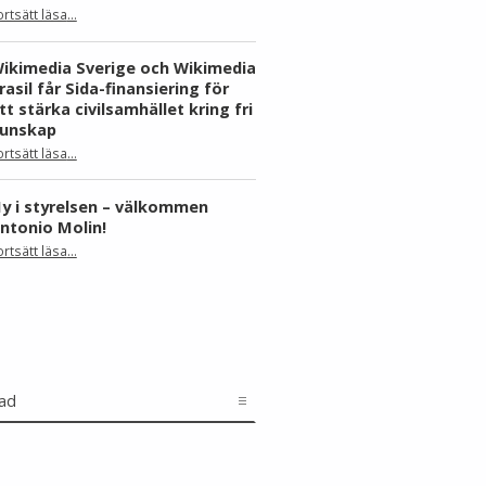
ortsätt läsa
…
“Skåne dominerar årets Wiki Loves Earth – här är kommunerna med flest bilder”
ikimedia Sverige och Wikimedia
rasil får Sida-finansiering för
tt stärka civilsamhället kring fri
unskap
ortsätt läsa
…
“Wikimedia Sverige och Wikimedia Brasil får Sida-finansiering för att stärka civilsamhället kring fri kunskap”
y i styrelsen – välkommen
ntonio Molin!
“Ny i styrelsen – välkommen Antonio Molin!”
ortsätt läsa
…