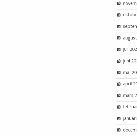
novem
oktobe
septe
august
juli 20
juni 20
maj 20
april 2
mars 
februa
januar
decem