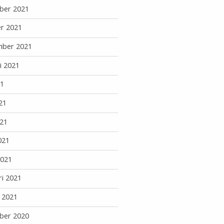
ber 2021
r 2021
mber 2021
i 2021
21
21
21
021
2021
ri 2021
i 2021
ber 2020